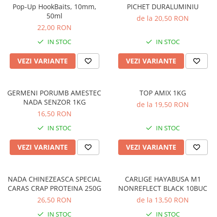
Nadă crap
Pop-Up HookBaits, 10mm,
PICHET DURALUMINIU
50ml
Nadă feeder
de la 20,50 RON
22,00 RON
Nada caras
IN STOC
IN STOC
Nada somn
Nadă novac
VEZI VARIANTE
VEZI VARIANTE
Momeală pește
Momeala caras
GERMENI PORUMB AMESTEC
TOP AMIX 1KG
Momeala somn
NADA SENZOR 1KG
de la 19,50 RON
Momeala fitofag
16,50 RON
Momeala novac
IN STOC
IN STOC
Momeli artificiale
Momeala feeder
VEZI VARIANTE
VEZI VARIANTE
Momeala crap
Momeli artificiale
NADA CHINEZEASCA SPECIAL
CARLIGE HAYABUSA M1
Pufuleti
CARAS CRAP PROTEINA 250G
NONREFLECT BLACK 10BUC
Porumb
26,50 RON
de la 13,50 RON
Papanele
IN STOC
IN STOC