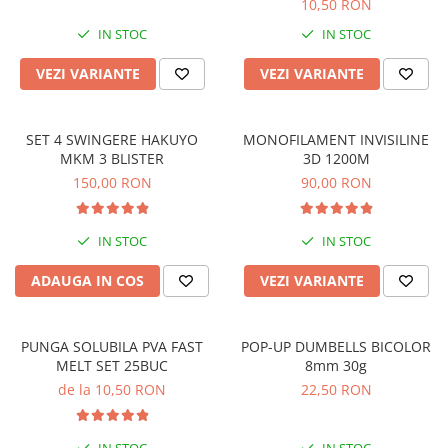
10,50 RON
Minciog pescuit
IN STOC
IN STOC
Picheți pescuit
VEZI VARIANTE
VEZI VARIANTE
Rod pod
Swingere pescuit
Suport lansete
SET 4 SWINGERE HAKUYO
MONOFILAMENT INVISILINE
MKM 3 BLISTER
3D 1200M
Senzori pescuit
150,00 RON
90,00 RON
Accesorii
Agrafe pescuit
IN STOC
IN STOC
Vartej pescuit
ADAUGA IN COS
VEZI VARIANTE
Rig pescuit
Opritoare pescuit
Crosete si burghie pescuit
PUNGA SOLUBILA PVA FAST
POP-UP DUMBELLS BICOLOR
Foarfeca pescuit
MELT SET 25BUC
8mm 30g
Cleste pescuit
de la 10,50 RON
22,50 RON
Tub antitangle
Fire Pescuit