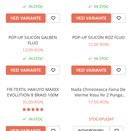
Boilies
IN STOC
IN STOC
Porumb
Alune tigrate
VEZI VARIANTE
VEZI VARIANTE
Semnalizare și suport
Rod pod
POP-UP SILICON GALBEN
POP-UP SILICON ROZ FLUO
Senzori pescuit
FLUO
12,00 RON
Swingere pescuit
12,00 RON
Suport lansete
IN STOC
IN STOC
Picheți pescuit
VEZI VARIANTE
VEZI VARIANTE
Monturi și componente
Accesorii crap
Monturi crap
FIR TEXTIL HAKUYO MAXXX
Nada Chinezeasca Faina De
EVOLUTION 8 BRAID 100M
Vierme Rosu Nr 2 Punga
Accesorii monturi
Orange Oldghost 100g
35,00 RON
17,50 RON
Pungi PVA
Accesorii diverse
IN STOC
STOC EPUIZAT
Vartej pescuit
Agrafe pescuit
VEZI VARIANTE
INDISPONIBIL