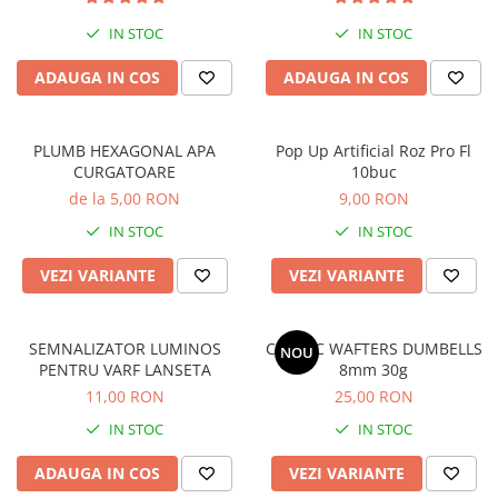
Cicade pescuit
IN STOC
IN STOC
Accesorii spinning
Vartej pescuit
ADAUGA IN COS
ADAUGA IN COS
Agrafe pescuit
Rig pescuit
PLUMB HEXAGONAL APA
Pop Up Artificial Roz Pro Fl
Opritoare pescuit
CURGATOARE
10buc
Crosete si burghie pescuit
de la 5,00 RON
9,00 RON
Foarfeca pescuit
IN STOC
IN STOC
Cleste pescuit
VEZI VARIANTE
VEZI VARIANTE
Tub antitangle
Pescuit Staționar
Echipament de bază
SEMNALIZATOR LUMINOS
COCIOC WAFTERS DUMBELLS
NOU
PENTRU VARF LANSETA
8mm 30g
Undițe de pescuit
11,00 RON
25,00 RON
Fire stationar
Montaj și accesorii
IN STOC
IN STOC
Plumbi pescuit
ADAUGA IN COS
VEZI VARIANTE
Plute pescuit