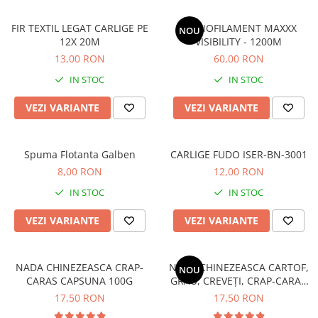
Crosete si burghie pescuit
Foarfeca pescuit
FIR TEXTIL LEGAT CARLIGE PE
MONOFILAMENT MAXXX
NOU
Cleste pescuit
12X 20M
VISIBILITY - 1200M
Tub antitangle
13,00 RON
60,00 RON
Pescuit la Spinning
IN STOC
IN STOC
Echipament de bază
VEZI VARIANTE
VEZI VARIANTE
Lansete spinning
Mulinete spinning
Fire spinning
Spuma Flotanta Galben
CARLIGE FUDO ISER-BN-3001
8,00 RON
12,00 RON
Sisteme de prindere
IN STOC
IN STOC
Cârlige spinning
Ancore pescuit
VEZI VARIANTE
VEZI VARIANTE
Jig pescuit
Momeli artificiale
NADA CHINEZEASCA CRAP-
NADA CHINEZEASCA CARTOF,
NOU
Voblere pescuit
CARAS CAPSUNA 100G
GRÂU, CREVEȚI, CRAP-CARAS
Năluci siliconice
120G
17,50 RON
17,50 RON
Năluci metalice