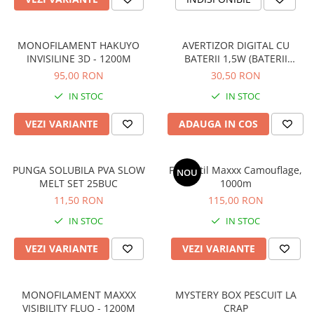
Rig pescuit
Opritoare pescuit
MONOFILAMENT HAKUYO
AVERTIZOR DIGITAL CU
Crosete si burghie pescuit
INVISILINE 3D - 1200M
BATERII 1,5W (BATERII
Foarfeca pescuit
INCLUSE)
95,00 RON
30,50 RON
Cleste pescuit
IN STOC
IN STOC
Tub antitangle
Pescuit la Feeder
VEZI VARIANTE
ADAUGA IN COS
Echipament de bază
Lansete feeder
PUNGA SOLUBILA PVA SLOW
Fir Textil Maxxx Camouflage,
NOU
Mulinete feeder
MELT SET 25BUC
1000m
Fire feeder
11,50 RON
115,00 RON
Cârlige feeder
IN STOC
IN STOC
Monturi și componente
VEZI VARIANTE
VEZI VARIANTE
Momitoare method feeder
Matriță method feeder
Montură feeder
MONOFILAMENT MAXXX
MYSTERY BOX PESCUIT LA
VISIBILITY FLUO - 1200M
CRAP
Coșulețe feeder