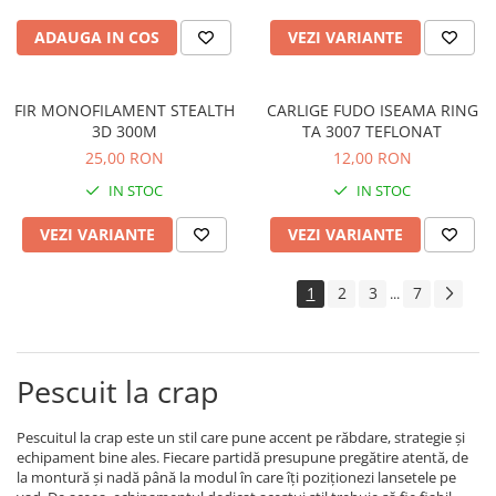
Wafters
ADAUGA IN COS
VEZI VARIANTE
Dipuri pescuit
Alune tigrate
FIR MONOFILAMENT STEALTH
CARLIGE FUDO ISEAMA RING
Camping/Bagajerie
3D 300M
TA 3007 TEFLONAT
Penare Pescuit
25,00 RON
12,00 RON
Scaune pescuit
IN STOC
IN STOC
Genti pescuit
VEZI VARIANTE
VEZI VARIANTE
Accesorii camping pescuit
Lanterne pescuit
1
2
3
7
...
Umbrele pescuit
Huse pescuit
Pescuit la crap
Pescuitul la crap este un stil care pune accent pe răbdare, strategie și
echipament bine ales. Fiecare partidă presupune pregătire atentă, de
la montură și nadă până la modul în care îți poziționezi lansetele pe