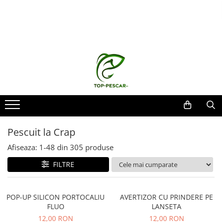
Toate Produsele
Pescuit la Crap
Echipament de bază
Lansete crap
Mulinete crap
Fire crap
Cârlige crap
Pescuit la Crap
Nadă și momeală
Afiseaza:
1-
48
din
305
produse
Nadă crap
Momeală cârlig crap
FILTRE
Pelete
Papanele
POP-UP SILICON PORTOCALIU
AVERTIZOR CU PRINDERE PE
Wafters
FLUO
LANSETA
Pop-up
12,00 RON
12,00 RON