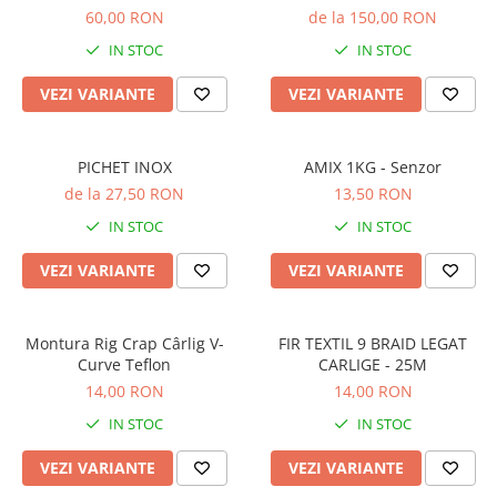
60,00 RON
de la 150,00 RON
Accesorii feeder
IN STOC
IN STOC
Nadă și momeală
Nadă feeder
VEZI VARIANTE
VEZI VARIANTE
Momeală cârlig feeder
Pelete
PICHET INOX
AMIX 1KG - Senzor
Pop-up
de la 27,50 RON
13,50 RON
Wafters
IN STOC
IN STOC
Alune tigrate
Semnalizare și suport
VEZI VARIANTE
VEZI VARIANTE
Avertizori feeder
Suport feeder
Montura Rig Crap Cârlig V-
FIR TEXTIL 9 BRAID LEGAT
Accesorii diverse
Curve Teflon
CARLIGE - 25M
Vartej pescuit
14,00 RON
14,00 RON
Agrafe pescuit
IN STOC
IN STOC
Rig pescuit
VEZI VARIANTE
VEZI VARIANTE
Opritoare pescuit