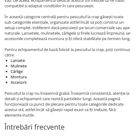
vad. De aceea, echipamentul dedicat acestui stil trebuie să fie fiabil,
compatibil și adaptat condițiilor în care pescuiești.
În această categorie centrală pentru pescuitul la crap găsești toate
sub-categoriile esențiale, organizate astfel încât să poți construi un
setup complet, indiferent dacă pescuiești pe lacuri comerciale sau ape
naturale. Lansetele, mulinetele, cârligele și firele lucrează împreună, iar
accesoriile completează montura și îți oferă stabilitate pe termen lung.
Pentru echipamentul de bază folosit la pescuitul la crap, poți continua
către:
Lansete
Mulinete
Cârlige
Montura
Accesorii
Pescuitul la crap nu înseamnă grabă. Înseamnă consistență, atenție la
detalii și echipament care rezistă partidelor lungi. Această pagină
funcționează ca punct de plecare pentru toate categoriile dedicate
acestui stil, astfel încât să găsești rapid exact ce îți trebuie, fără
elemente inutile.
Întrebări frecvente