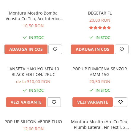
Cârlige stationar
Montura Mostiro Bomba
DEGETAR FL
Accesorii staționar
Vopsita Cu Tija, Arc Interior,
20,00 RON
Vartej pescuit
Fir Textil, 2 Carlige
10,50 RON
Agrafe pescuit
IN STOC
IN STOC
Rig pescuit
Opritoare pescuit
ADAUGA IN COS
ADAUGA IN COS
Crosete si burghie pescuit
Foarfeca pescuit
LANSETA HAKUYO MTX 10
POP UP FUMIGENA SENZOR
Cleste pescuit
BLACK EDITION, 2BUC
6MM 15G
Tub antitangle
de la 310,00 RON
20,50 RON
Pescuit la Somn
IN STOC
IN STOC
Cârlige somn
Monturi somn
VEZI VARIANTE
VEZI VARIANTE
Lansete somn
Pescuit General
POP-UP SILICON VERDE FLUO
Montura Mostiro Arc Cu Teu,
Plumb Lateral, Fir Textil, 2
Juvelnic pescuit
12,00 RON
Carlige