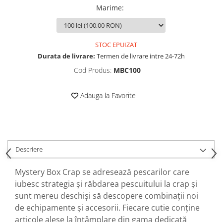
Opritoare pescuit
Marime
:
Crosete si burghie pescuit
Foarfeca pescuit
Cleste pescuit
STOC EPUIZAT
Tub antitangle
Durata de livrare:
Termen de livrare intre 24-72h
Cod Produs:
MBC100
Adauga la Favorite
Descriere
Mystery Box Crap se adresează pescarilor care
iubesc strategia și răbdarea pescuitului la crap și
sunt mereu deschiși să descopere combinații noi
de echipamente și accesorii. Fiecare cutie conține
articole alese la întâmplare din gama dedicată