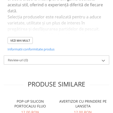
acestui stil, oferind o experiență diferită de fiecare
dată.
Selecția produselor este realizată pentru a aduce
varietate, utilitate și un plus de interes în
pregătirea și desfășurarea partidelor de pescuit.
Un element esențial al fiecărui Mystery Box este
faptul că valoarea totală a articolelor depășește
VEZI MAI MULT
întotdeauna suma plătită, ceea ce face din această
Informatii conformitate produs
cutie o opțiune avantajoasă și atractivă pentru
orice pescar pasionat de crap.
Review-uri
(0)
PRODUSE SIMILARE
POP-UP SILICON
AVERTIZOR CU PRINDERE PE
PORTOCALIU FLUO
LANSETA
12,00 RON
12,00 RON