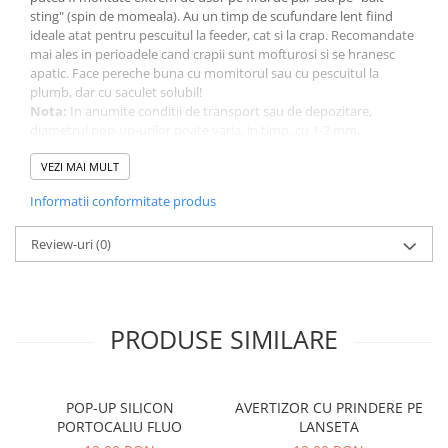
sting" (spin de momeala). Au un timp de scufundare lent fiind
ideale atat pentru pescuitul la feeder, cat si la crap. Recomandate
mai ales in perioadele cand crapii sunt mofturosi si se hranesc
apatic. Face pereche buna cu momitorul sau cu pescuitul la
plumb, dar cu saculet solubil!
Nota:
In anumite conditii de transport sau de depozitare,
diametrul pop-up-urilor poate varia, in timp, cu 1-2 mm.
PONT:
Pentru a pastra momelile de carlig in conditii optime, va
recomandam sa le feriti de expunerea indelungata la razele solare
VEZI MAI MULT
si sa tineti borcanul inchis!
Informatii conformitate produs
Caracteristici:
Review-uri
(0)
Tip momeala: pop up
Forma rotunjita
Diametru: 6mm
PRODUSE SIMILARE
Nor fluorescent
Arome concentrate
Flotabilitate ridicata
Diverse culori
POP-UP SILICON
AVERTIZOR CU PRINDERE PE
Cantitate: 15g/borcan.
PORTOCALIU FLUO
LANSETA