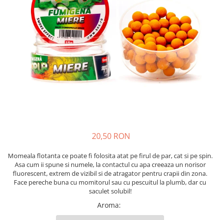
Crosete si burghie pescuit
Momeală cârlig feeder
Accesorii spinning
Foarfeca pescuit
Momeala fitofag
Alune tigrate
Foarfeca pescuit
Pelete
Cleste pescuit
Vartej pescuit
Momeala novac
Semnalizare și suport
Cleste pescuit
Pop-up
Tub antitangle
Agrafe pescuit
Momeli artificiale
Tub antitangle
Rod pod
Wafters
Rig pescuit
Momeala feeder
Senzori pescuit
Alune tigrate
Opritoare pescuit
Momeala crap
Swingere pescuit
Semnalizare și suport
Crosete si burghie pescuit
Momeli artificiale
Suport lansete
Avertizori feeder
Foarfeca pescuit
Pufuleti
Picheți pescuit
Suport feeder
Cleste pescuit
Porumb
Monturi și componente
Accesorii diverse
Tub antitangle
Papanele
Accesorii crap
Vartej pescuit
Wafters
Monturi crap
Agrafe pescuit
20,50 RON
Dipuri pescuit
Accesorii monturi
Rig pescuit
Momeala flotanta ce poate fi folosita atat pe firul de par, cat si pe spin.
Alune tigrate
Pungi PVA
Opritoare pescuit
Asa cum ii spune si numele, la contactul cu apa creeaza un norisor
Accesorii diverse
Crosete si burghie pescuit
fluorescent, extrem de vizibil si de atragator pentru crapii din zona.
Face pereche buna cu momitorul sau cu pescuitul la plumb, dar cu
Vartej pescuit
Foarfeca pescuit
saculet solubil!
Agrafe pescuit
Cleste pescuit
Aroma
:
Rig pescuit
Tub antitangle