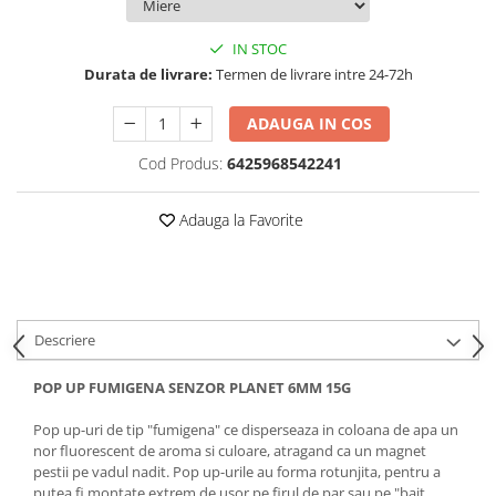
Opritoare pescuit
Crosete si burghie pescuit
IN STOC
Foarfeca pescuit
Durata de livrare:
Termen de livrare intre 24-72h
Cleste pescuit
Tub antitangle
ADAUGA IN COS
Cod Produs:
6425968542241
Adauga la Favorite
Descriere
POP UP FUMIGENA SENZOR PLANET 6MM 15G
Pop up-uri de tip "fumigena" ce disperseaza in coloana de apa un
nor fluorescent de aroma si culoare, atragand ca un magnet
pestii pe vadul nadit. Pop up-urile au forma rotunjita, pentru a
putea fi montate extrem de usor pe firul de par sau pe "bait