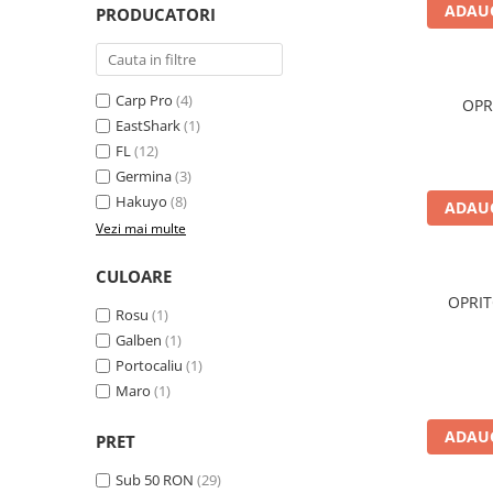
Boilies
ADAUG
PRODUCATORI
Porumb
Alune tigrate
Semnalizare și suport
Carp Pro
(4)
OPR
EastShark
(1)
Rod pod
FL
(12)
Senzori pescuit
Germina
(3)
Swingere pescuit
Hakuyo
(8)
ADAUG
Suport lansete
Vezi mai multe
Picheți pescuit
Monturi și componente
CULOARE
OPRIT
Accesorii crap
Rosu
(1)
Monturi crap
Galben
(1)
Accesorii monturi
Portocaliu
(1)
Pungi PVA
Maro
(1)
Accesorii diverse
ADAUG
PRET
Vartej pescuit
Sub 50 RON
(29)
Agrafe pescuit