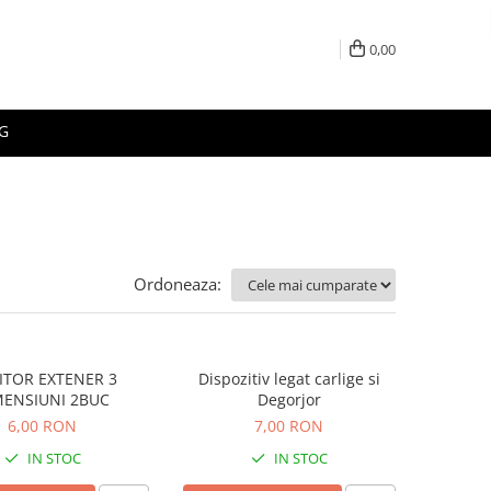
0,00
G
Ordoneaza:
ITOR EXTENER 3
Dispozitiv legat carlige si
MENSIUNI 2BUC
Degorjor
6,00 RON
7,00 RON
IN STOC
IN STOC