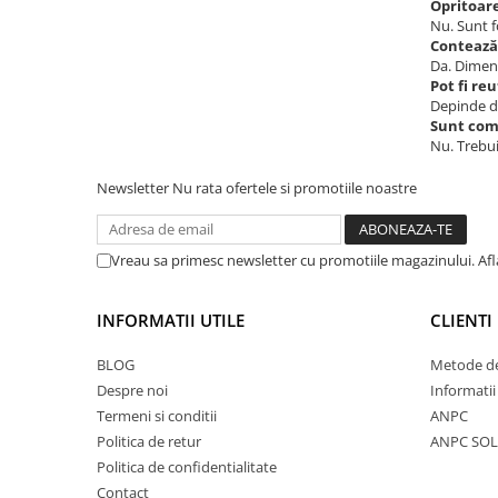
Crosete si burghie pescuit
Opritoare
Nu. Sunt fo
Foarfeca pescuit
Contează
Cleste pescuit
Da. Dimens
Pot fi reu
Tub antitangle
Depinde de
Pescuit la Spinning
Sunt com
Nu. Trebui
Echipament de bază
Lansete spinning
Newsletter
Nu rata ofertele si promotiile noastre
Mulinete spinning
Fire spinning
Vreau sa primesc newsletter cu promotiile magazinului. Af
Sisteme de prindere
Cârlige spinning
INFORMATII UTILE
CLIENTI
Ancore pescuit
Jig pescuit
BLOG
Metode de
Momeli artificiale
Despre noi
Informatii
Termeni si conditii
ANPC
Voblere pescuit
Politica de retur
ANPC SOL
Năluci siliconice
Politica de confidentialitate
Năluci metalice
Contact