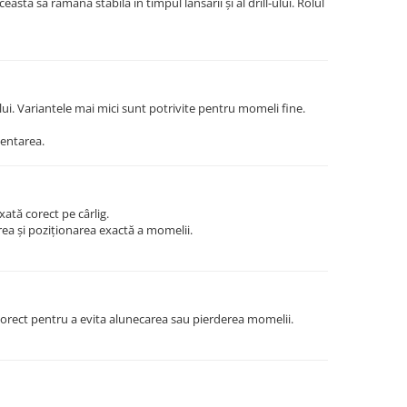
easta să rămână stabilă în timpul lansării și al drill-ului. Rolul
ui. Variantele mai mici sunt potrivite pentru momeli fine.
entarea.
tă corect pe cârlig.
area și poziționarea exactă a momelii.
 corect pentru a evita alunecarea sau pierderea momelii.