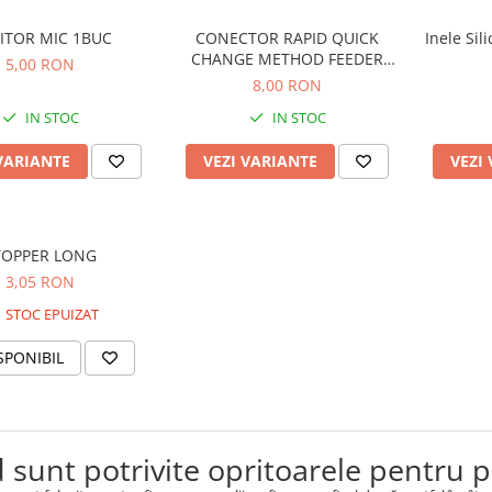
ITOR MIC 1BUC
CONECTOR RAPID QUICK
Inele Sil
CHANGE METHOD FEEDER
5,00 RON
10BUC
8,00 RON
IN STOC
IN STOC
VARIANTE
VEZI VARIANTE
VEZI
TOPPER LONG
3,05 RON
STOC EPUIZAT
SPONIBIL
 sunt potrivite opritoarele pentru p