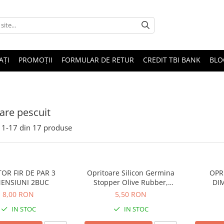
AȚI
PROMOȚII
FORMULAR DE RETUR
CREDIT TBI BANK
BLO
are pescuit
1-
17
din
17
produse
OR FIR DE PAR 3
Opritoare Silicon Germina
OPR
ENSIUNI 2BUC
Stopper Olive Rubber,
DI
30buc/plic
8,00 RON
5,50 RON
IN STOC
IN STOC