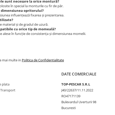
le sunt necesare la orice montură?
losite în special la monturile cu fir de păr.
 dimensiunea opritorului?
iunea influențează fixarea și prezentarea.
tilizate?
 material și de gradul de uzură.
patibile cu orice tip de momeală?
e alese în funcție de consistența și dimensiunea momelii.
la mai multe in
Politica de Confidentialitate
DATE COMERCIALE
 plata
TOP-PESCAR S.R.L
 Transport
J40/22637/11.11.2022
RO47171139
Bulevardul Uverturii 98
Bucuresti