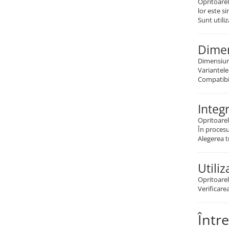
Opritoarele
Accesorii feeder
lor este s
Sunt utili
Nadă și momeală
Nadă feeder
Dimen
Momeală cârlig feeder
Dimensiune
Pelete
Variantele
Pop-up
Compatibi
Wafters
Integ
Alune tigrate
Semnalizare și suport
Opritoare
În procesu
Avertizori feeder
Alegerea t
Suport feeder
Accesorii diverse
Utiliz
Vartej pescuit
Opritoarel
Verificare
Agrafe pescuit
Rig pescuit
Într
Opritoare pescuit