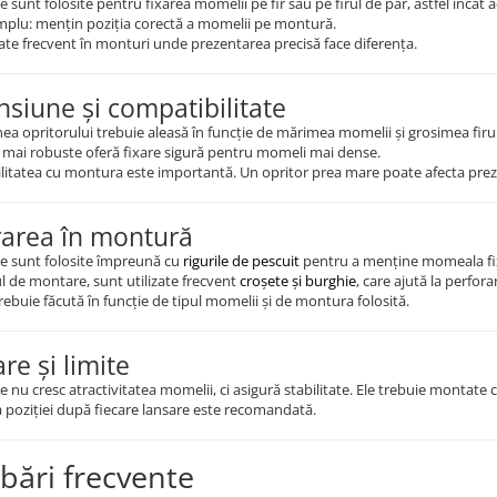
 sunt folosite pentru fixarea momelii pe fir sau pe firul de păr, astfel încât ac
implu: mențin poziția corectă a momelii pe montură.
zate frecvent în monturi unde prezentarea precisă face diferența.
siune și compatibilitate
a opritorului trebuie aleasă în funcție de mărimea momelii și grosimea firul
 mai robuste oferă fixare sigură pentru momeli mai dense.
litatea cu montura este importantă. Un opritor prea mare poate afecta prez
rarea în montură
le sunt folosite împreună cu
rigurile de pescuit
pentru a menține momeala fixa
l de montare, sunt utilizate frecvent
croșete și burghie
, care ajută la perfor
rebuie făcută în funcție de tipul momelii și de montura folosită.
are și limite
e nu cresc atractivitatea momelii, ci asigură stabilitate. Ele trebuie montate
a poziției după fiecare lansare este recomandată.
ebări frecvente