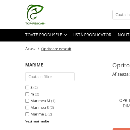
Toate Produsele
Pescuit la Crap
TOATE PRODUSELE
LISTĂ PRODUCATORI
NOUT
Echipament de bază
Lansete crap
Acasa /
Opritoare pescuit
Mulinete crap
Fire crap
Oprito
MARIME
Cârlige crap
Afiseaza:
Nadă și momeală
Nadă crap
S
(2)
m
(2)
Momeală cârlig crap
OPRIT
Marimea M
(1)
Pelete
DIM
Marimea S
(2)
Papanele
Marime L
(2)
Wafters
Vezi mai multe
Pop-up