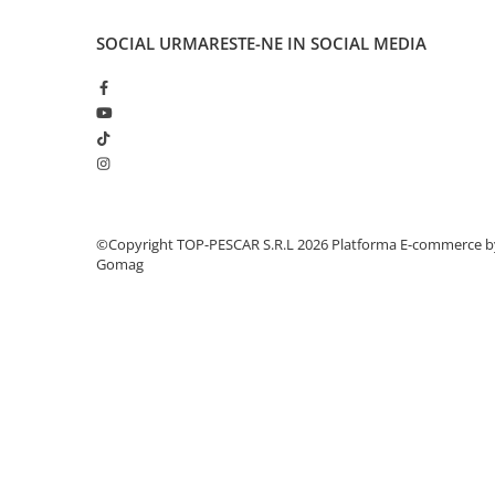
Cicade pescuit
Accesorii spinning
SOCIAL
URMARESTE-NE IN SOCIAL MEDIA
Vartej pescuit
Agrafe pescuit
Rig pescuit
Opritoare pescuit
Crosete si burghie pescuit
Foarfeca pescuit
©Copyright TOP-PESCAR S.R.L 2026
Platforma E-commerce b
Cleste pescuit
Gomag
Tub antitangle
Pescuit Staționar
Echipament de bază
Undițe de pescuit
Fire stationar
Montaj și accesorii
Plumbi pescuit
Plute pescuit