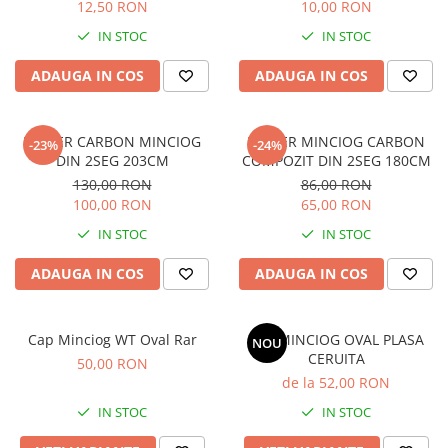
Opritoare pescuit
12,50 RON
10,00 RON
Crosete si burghie pescuit
IN STOC
IN STOC
Foarfeca pescuit
ADAUGA IN COS
ADAUGA IN COS
Cleste pescuit
Tub antitangle
MANER CARBON MINCIOG
MANER MINCIOG CARBON
-23%
-24%
DIN 2SEG 203CM
COMPOZIT DIN 2SEG 180CM
130,00 RON
86,00 RON
100,00 RON
65,00 RON
IN STOC
IN STOC
ADAUGA IN COS
ADAUGA IN COS
Cap Minciog WT Oval Rar
CAP MINCIOG OVAL PLASA
NOU
CERUITA
50,00 RON
de la 52,00 RON
IN STOC
IN STOC