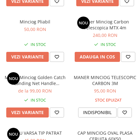
VEZI VARIANTE
VEZI VARIANTE
Minciog Pliabil
Maner Minciog Carbon
NOU
Telescopica MTX 4m
50,00 RON
240,00 RON
IN STOC
IN STOC
VEZI VARIANTE
ADAUGA IN COS
Maner Minciog Golden Catch
MANER MINCIOG TELESCOPIC
NOU
Landing Net Handle
CARBON 3M
Wanderer, 6seg
de la 99,00 RON
95,00 RON
IN STOC
STOC EPUIZAT
VEZI VARIANTE
INDISPONIBIL
HALAU VARSA TIP PATRAT
CAP MINCIOG OVAL PLASA
NOU
CERUITA 60X50