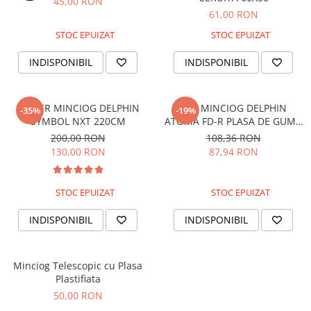
45,00 RON
61,00 RON
STOC EPUIZAT
STOC EPUIZAT
INDISPONIBIL
INDISPONIBIL
MANER MINCIOG DELPHIN
CAP MINCIOG DELPHIN
-35%
-19%
SYMBOL NXT 220CM
ATOMA FD-R PLASA DE GUMA
60x50CM
200,00 RON
108,36 RON
130,00 RON
87,94 RON
STOC EPUIZAT
STOC EPUIZAT
INDISPONIBIL
INDISPONIBIL
Minciog Telescopic cu Plasa
Plastifiata
50,00 RON