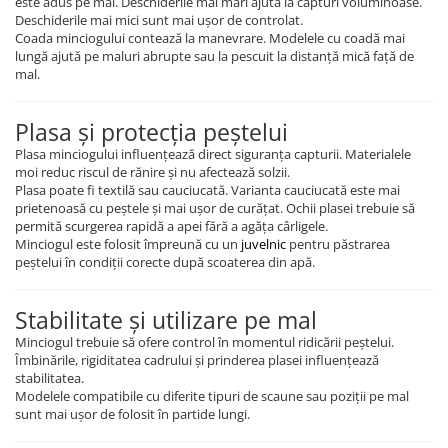
este adus pe mal. Deschiderile mai mari ajută la capturi voluminoase.
Deschiderile mai mici sunt mai ușor de controlat.
Coada minciogului contează la manevrare. Modelele cu coadă mai
lungă ajută pe maluri abrupte sau la pescuit la distanță mică față de
mal.
Plasa și protecția peștelui
Plasa minciogului influențează direct siguranța capturii. Materialele
moi reduc riscul de rănire și nu afectează solzii.
Plasa poate fi textilă sau cauciucată. Varianta cauciucată este mai
prietenoasă cu peștele și mai ușor de curățat. Ochii plasei trebuie să
permită scurgerea rapidă a apei fără a agăța cârligele.
Minciogul este folosit împreună cu un
juvelnic
pentru păstrarea
peștelui în condiții corecte după scoaterea din apă.
Stabilitate și utilizare pe mal
Minciogul trebuie să ofere control în momentul ridicării peștelui.
Îmbinările, rigiditatea cadrului și prinderea plasei influențează
stabilitatea.
Modelele compatibile cu diferite tipuri de scaune sau poziții pe mal
sunt mai ușor de folosit în partide lungi.