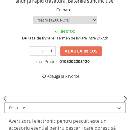
anunță rapid trăsătura. Bateriile sunt incluse.
Opritoare pescuit
Crosete si burghie pescuit
Culoare
:
Foarfeca pescuit
Cleste pescuit
IN STOC
Tub antitangle
Durata de livrare:
Termen de livrare intre 24-72h
ADAUGA IN COS
Cod Produs:
0105202205120
Adauga la Favorite
Descriere
Avertizorul electronic pentru pescuit este un
accesoriu esențial pentru pescarii care doresc să