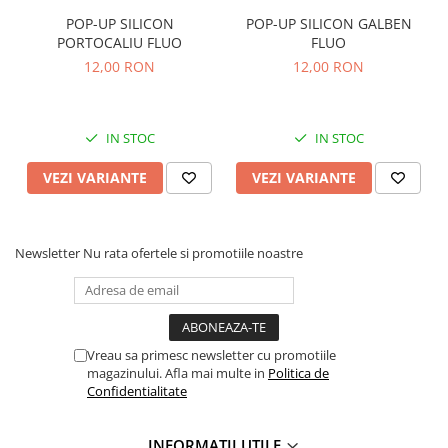
Montare simplă pe suport lansetă sau rod pod
POP-UP SILICON
POP-UP SILICON GALBEN
Baterii: incluse
PORTOCALIU FLUO
FLUO
12,00 RON
12,00 RON
IN STOC
IN STOC
VEZI VARIANTE
VEZI VARIANTE
Newsletter
Nu rata ofertele si promotiile noastre
Vreau sa primesc newsletter cu promotiile
magazinului. Afla mai multe in
Politica de
Confidentialitate
INFORMATII UTILE