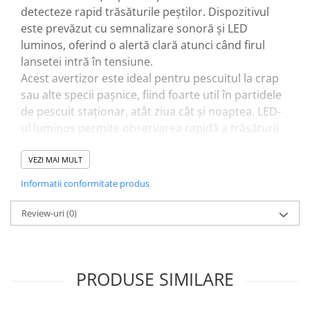
detecteze rapid trăsăturile peștilor. Dispozitivul
este prevăzut cu semnalizare sonoră și LED
luminos, oferind o alertă clară atunci când firul
lansetei intră în tensiune.
Acest avertizor este ideal pentru pescuitul la crap
sau alte specii pașnice, fiind foarte util în partidele
de pescuit staționar, atât ziua cât și noaptea. LED-
ul luminos permite observarea rapidă a trăsăturii
chiar și în condiții de lumină scăzută.
Dispozitivul se montează ușor pe suportul lansetei
VEZI MAI MULT
sau pe rod pod și funcționează imediat, deoarece
Informatii conformitate produs
bateriile sunt incluse, fiind gata de utilizare direct
pe malul apei.
Review-uri
(0)
Caracteristici tehnice
Tip produs: avertizor electronic pescuit
Semnalizare: sonoră și luminoasă (LED)
PRODUSE SIMILARE
Detectare trăsătură prin tensiunea firului
Utilizare: pescuit la crap / pescuit staționar