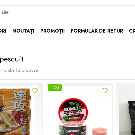
ORI
NOUTAȚI
PROMOȚII
FORMULAR DE RETUR
CR
 pescuit
-
13
din
13
produse
NOU