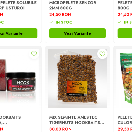
 PELETE SOLUBILE
MICROPELETE SENZOR
PELET
RP USTUROI
2MM 800G
800G
ON
24,50 RON
24,50
OC
IN STOC
IN 
zi Variante
Vezi Variante
OOKBAITS
MIX SEMINTE AMESTEC
PELETE
A,
TIGERNUTS HOOKBAITS,
CULOR
BORCAN
800G
1KG
ON
30,00 RON
29,50