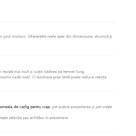
în jurul monturii. Diferențele reale apar din dimensiune, structură și
ari rezistă mai mult și susțin nădirea pe termen lung.
onsuma nadă inutil. O dizolvare prea lentă poate reduce reacția
meala de carlig pentru crap
, pot susține prezentarea și pot crește
ește selecție sau echilibru în prezentare.