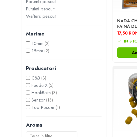
Porumb pescuit
Boilies
Pufuleti pescuit
Porumb
Wafters pescuit
Alune tigrate
NADA CH
FAINA D
Semnalizare și suport
2 PUNG
17,50 RO
Marime
Rod pod
OLDGHO
IN ST
10mm
(2)
Senzori pescuit
15mm
(2)
Swingere pescuit
Ad
Suport lansete
Picheți pescuit
Producatori
Monturi și componente
C&B
(3)
Accesorii crap
FeederX
(5)
HookBaits
(8)
Monturi crap
Senzor
(13)
Accesorii monturi
Top-Pescar
(1)
Pungi PVA
Accesorii diverse
Aroma
Vartej pescuit
Agrafe pescuit