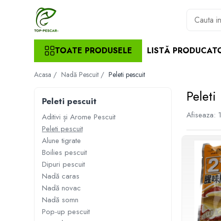
Toate Produsele
TOATE PRODUSELE
LISTĂ PRODUCAT
Pescuit la Crap
Echipament de bază
Acasa /
Nadă Pescuit /
Peleti pescuit
Lansete crap
Peleti
Mulinete crap
Peleti pescuit
Fire crap
Afiseaza:
1
Aditivi și Arome Pescuit
Cârlige crap
Peleti pescuit
Nadă și momeală
Alune tigrate
Nadă crap
Boilies pescuit
Momeală cârlig crap
Dipuri pescuit
Pelete
Nadă caras
Papanele
Nadă novac
Wafters
Nadă somn
Pop-up pescuit
Pop-up