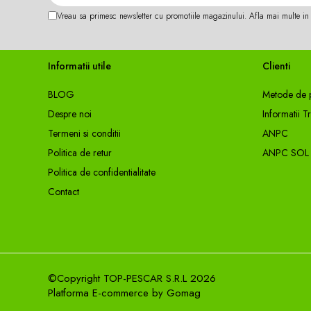
Cârlige stationar
Vreau sa primesc newsletter cu promotiile magazinului. Afla mai multe i
Accesorii staționar
Vartej pescuit
Informatii utile
Clienti
Agrafe pescuit
Rig pescuit
BLOG
Metode de p
Opritoare pescuit
Despre noi
Informatii T
Crosete si burghie pescuit
Termeni si conditii
ANPC
Foarfeca pescuit
Politica de retur
ANPC SOL
Cleste pescuit
Politica de confidentialitate
Tub antitangle
Contact
Pescuit la Somn
Cârlige somn
Monturi somn
Lansete somn
©Copyright TOP-PESCAR S.R.L 2026
Pescuit General
Platforma E-commerce by Gomag
Juvelnic pescuit