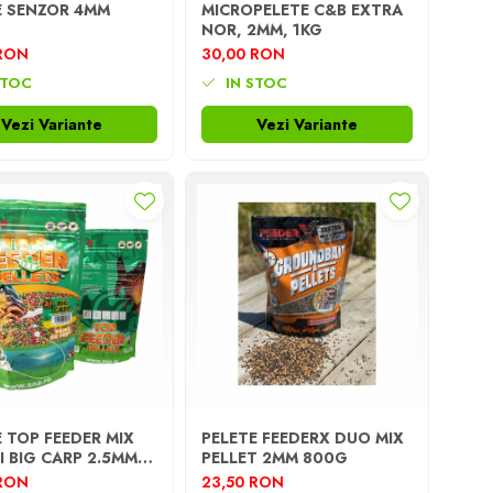
E SENZOR 4MM
MICROPELETE C&B EXTRA
NOR, 2MM, 1KG
 RON
30,00 RON
STOC
IN STOC
Vezi Variante
Vezi Variante
 TOP FEEDER MIX
PELETE FEEDERX DUO MIX
I BIG CARP 2.5MM
PELLET 2MM 800G
 RON
23,50 RON