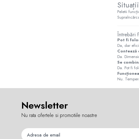
Situați
Cicade pescuit
Peletii funcț
Accesorii spinning
Supraîncărca
Vartej pescuit
Agrafe pescuit
Întrebări 
Rig pescuit
Pot fi folo
Da, dar efici
Opritoare pescuit
Contează 
Crosete si burghie pescuit
Da. Dimensiun
Foarfeca pescuit
Se combin
Da. Pot fi f
Cleste pescuit
Funcționea
Tub antitangle
Nu. Temperat
Pescuit Staționar
Echipament de bază
Newsletter
Undițe de pescuit
Fire stationar
Nu rata ofertele si promotiile noastre
Montaj și accesorii
Plumbi pescuit
Plute pescuit