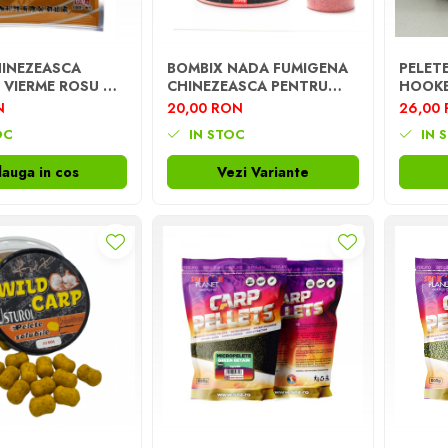
INEZEASCA
BOMBIX NADA FUMIGENA
PELETE
E VIERME ROSU NR
CHINEZEASCA PENTRU
HOOKB
A ORANGE
UNDITA 100G
PELLET
N
20,00 RON
26,00
ST 100G
OC
IN STOC
IN 
auga in cos
Vezi Variante