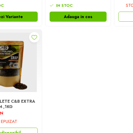
STO
OC
IN STOC
zi Variante
Adauga in cos
LETE C&B EXTRA
M ,1KG
ON
EPUIZAT
ndisponibil