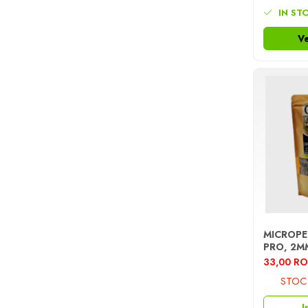
IN ST
Accesorii feeder
Nadă și momeală
Ve
Nadă feeder
Momeală cârlig feeder
Pelete
Pop-up
Wafters
Alune tigrate
Semnalizare și suport
Avertizori feeder
Suport feeder
Accesorii diverse
MICROPE
Vartej pescuit
PRO, 2M
Agrafe pescuit
33,00 R
Rig pescuit
STOC 
Opritoare pescuit
I