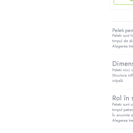
Crosete si burghie pescuit
Foarfeca pescuit
Cleste pescuit
Tub antitangle
Peleti pen
Pescuit la Spinning
Peletii sunt 
Echipament de bază
timpul de di
Alegerea tre
Lansete spinning
Mulinete spinning
Dimens
Fire spinning
Peletii mici 
Sisteme de prindere
Structura in
inițială.
Cârlige spinning
Ancore pescuit
Rol în 
Jig pescuit
Peletii sunt 
Momeli artificiale
timpul petre
Voblere pescuit
În anumite si
Alegerea tre
Năluci siliconice
Năluci metalice