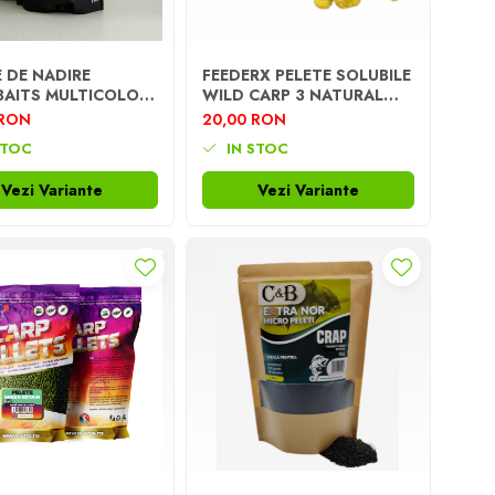
 DE NADIRE
FEEDERX PELETE SOLUBILE
AITS MULTICOLOR
WILD CARP 3 NATURAL
 MIX, 2MM, 1KG
MIX AROMA
 RON
20,00 RON
STOC
IN STOC
Vezi Variante
Vezi Variante