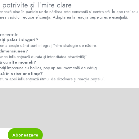
i potrivite și limite clare
ionează bine în partide unde nădirea este constantă și controlată. În ape reci sau 
rea vadului reduce eficiența. Adaptarea la reacția peștelui este esențială.
frecvente
siți peletii singuri?
ența crește când sunt integrați într-o strategie de nădire.
dimensiunea?
ea influențează durata și intensitatea atractivității.
ă cu alte momeli?
olosiți împreună cu boilies, pop-up sau momeală de cârlig.
ză în orice anotimp?
ura apei influențează ritmul de dizolvare și reacția peștelui.