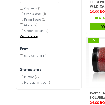
FEEDERX
Rig pescuit
WILD CA
Capsuna
(1)
Opritoare pescuit
20,00 R
Crap-Caras
(1)
Crosete si burghie pescuit
IN ST
Faina Peste
(2)
Foarfeca pescuit
Miere
(2)
Ve
Cleste pescuit
Green betain
(2)
Tub antitangle
Vezi mai multe
NOU
Pescuit la Feeder
Echipament de bază
Pret
Lansete feeder
Sub 50 RON
(30)
Mulinete feeder
Fire feeder
Status stoc
Cârlige feeder
In stoc
(22)
Monturi și componente
Nu este in stoc
(8)
Momitoare method feeder
Matriță method feeder
PASTA H
SOLUBIL
Montură feeder
350ML/
24,00 R
Coșulețe feeder