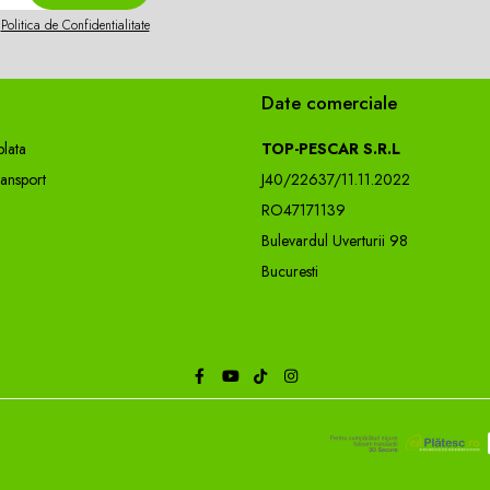
n
Politica de Confidentialitate
Date comerciale
lata
TOP-PESCAR S.R.L
ransport
J40/22637/11.11.2022
RO47171139
Bulevardul Uverturii 98
Bucuresti