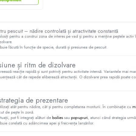
tru pescuit – nădire controlată și atractivitate constantă
folosiți pentru a construi zona de interes pe vad și pentru a menține peștele activ 
zolvare.
buie făcută în funcție de specie, durată și presiunea de pescuit.
iune și ritm de dizolvare
creează reacție rapidă și sunt potriviți pentru activitate intensă. Variantele mai m
fluențează cât de repede eliberează atractanții. O dizolvare prea rapidă poate c
strategia de prezentare
utilizați atât pentru nădire, cât și pentru completarea monturii. În combinație cu
mo
cut de pește în zonă.
tuații, pot fi integrați alături de
boilies
sau
pop-up-uri
, atunci când strategia urmăr
buie corelată cu adâncimea apei și frecvența lansărilor.