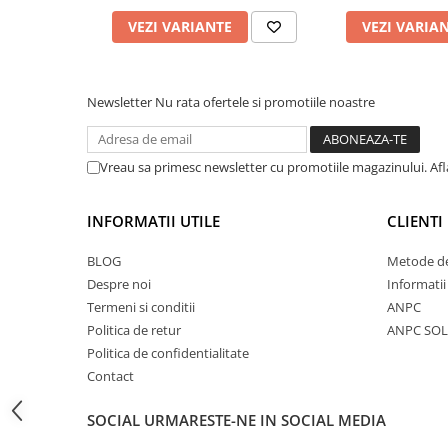
Accesorii feeder
VEZI VARIANTE
VEZI VARIA
Nadă și momeală
Nadă feeder
Newsletter
Nu rata ofertele si promotiile noastre
Momeală cârlig feeder
Pelete
Pop-up
Vreau sa primesc newsletter cu promotiile magazinului. Af
Wafters
Alune tigrate
INFORMATII UTILE
CLIENTI
Semnalizare și suport
BLOG
Metode de
Avertizori feeder
Despre noi
Informatii
Suport feeder
Termeni si conditii
ANPC
Accesorii diverse
Politica de retur
ANPC SOL
Vartej pescuit
Politica de confidentialitate
Agrafe pescuit
Contact
Rig pescuit
SOCIAL
URMARESTE-NE IN SOCIAL MEDIA
Opritoare pescuit