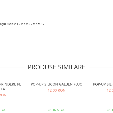
akuyo : MKM1 , MKM2 , MKM3 ,
PRODUSE SIMILARE
PRINDERE PE
POP-UP SILICON GALBEN FLUO
ETA
12,00 RON
12,
 RON
STOC
IN STOC