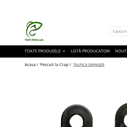
Toate Produsele
Pescuit la Crap
Echipament de bază
Lansete crap
TOATE PRODUSELE
LISTĂ PRODUCATORI
NOUT
Mulinete crap
Fire crap
Acasa /
Pescuit la Crap /
TALPICA SWINGER
Cârlige crap
Nadă și momeală
Nadă crap
Momeală cârlig crap
Pelete
Papanele
Wafters
Pop-up