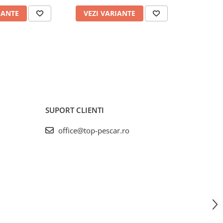
IANTE
VEZI VARIANTE
VEZI 
SUPORT CLIENTI
office@top-pescar.ro