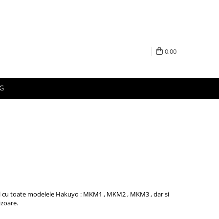
0,00
G
il cu toate modelele Hakuyo : MKM1 , MKM2 , MKM3 , dar si
izoare.