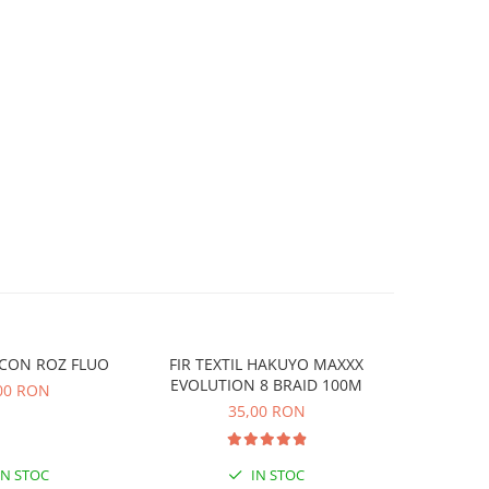
POP-UP SILICON ROZ FLUO
FIR TEXTIL HAKUYO MAXXX
MONOFI
EVOLUTION 8 BRAID 100M
INVISI
00 RON
35,00 RON
IN STOC
IN STOC