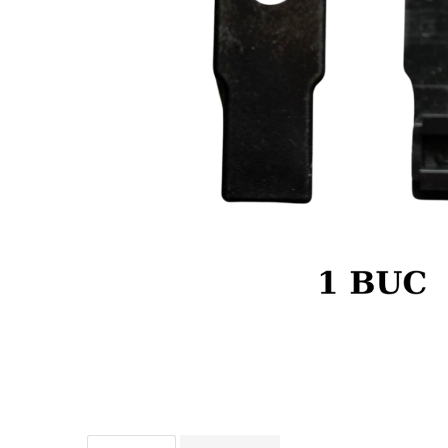
Boilies
Porumb
Alune tigrate
Semnalizare și suport
Rod pod
Senzori pescuit
Swingere pescuit
Suport lansete
Picheți pescuit
Monturi și componente
Accesorii crap
Monturi crap
Accesorii monturi
Pungi PVA
Accesorii diverse
Vartej pescuit
Agrafe pescuit