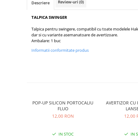
Review-uri
(0)
Descriere
Rig pescuit
Opritoare pescuit
TALPICA SWINGER
Crosete si burghie pescuit
Foarfeca pescuit
Talpica pentru swingere, compatibil cu toate modelele H
dar si cu variante asemanatoare de avertizoare.
Cleste pescuit
Ambalare: 1 buc
Tub antitangle
Informatii conformitate produs
Pescuit la Feeder
Echipament de bază
Lansete feeder
Mulinete feeder
Fire feeder
Cârlige feeder
Monturi și componente
POP-UP SILICON PORTOCALIU
AVERTIZOR CU 
FLUO
LANS
Momitoare method feeder
12,00 RON
12,00
Matriță method feeder
Montură feeder
IN STOC
IN 
Coșulețe feeder