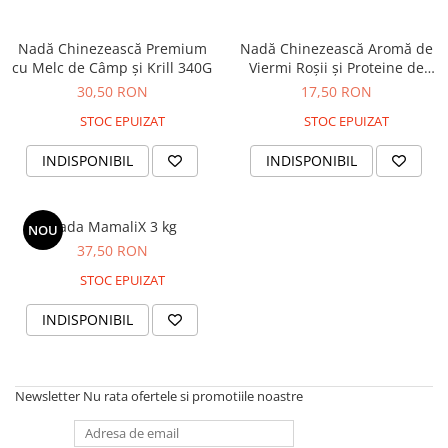
Nadă Chinezească Premium
Nadă Chinezească Aromă de
cu Melc de Câmp și Krill 340G
Viermi Roșii și Proteine de
Insecte 100G
30,50 RON
17,50 RON
STOC EPUIZAT
STOC EPUIZAT
INDISPONIBIL
INDISPONIBIL
Nada MamaliX 3 kg
NOU
37,50 RON
STOC EPUIZAT
INDISPONIBIL
Newsletter
Nu rata ofertele si promotiile noastre