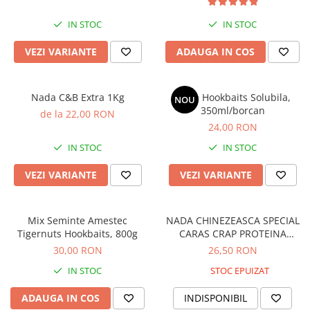
IN STOC
IN STOC
VEZI VARIANTE
ADAUGA IN COS
Nada C&B Extra 1Kg
Pasta Hookbaits Solubila,
NOU
350ml/borcan
de la 22,00 RON
24,00 RON
IN STOC
IN STOC
VEZI VARIANTE
VEZI VARIANTE
Mix Seminte Amestec
NADA CHINEZEASCA SPECIAL
Tigernuts Hookbaits, 800g
CARAS CRAP PROTEINA
ANIMALA 250G
30,00 RON
26,50 RON
IN STOC
STOC EPUIZAT
ADAUGA IN COS
INDISPONIBIL