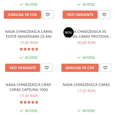
Opritoare pescuit
IN STOC
IN STOC
Crosete si burghie pescuit
ADAUGA IN COS
VEZI VARIANTE
Foarfeca pescuit
Cleste pescuit
Tub antitangle
NADA CHINEZEASCA CARAS
NADA CHINEZEASCA X5
NOU
EDITIE ANIVERSARA 25 ANI
SPECIAL CARAS PROTEINA
ANIMALA 300G
17,50 RON
30,00 RON
IN STOC
IN STOC
VEZI VARIANTE
ADAUGA IN COS
NADA CHINEZEASCA CRAP-
NADA CHINEZEASCA CARAS
CARAS CAPSUNA 100G
17,50 RON
17,50 RON
IN STOC
IN STOC