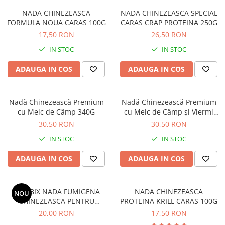
NADA CHINEZEASCA
NADA CHINEZEASCA SPECIAL
FORMULA NOUA CARAS 100G
CARAS CRAP PROTEINA 250G
17,50 RON
26,50 RON
IN STOC
IN STOC
ADAUGA IN COS
ADAUGA IN COS
Nadă Chinezească Premium
Nadă Chinezească Premium
cu Melc de Câmp 340G
cu Melc de Câmp și Viermi
340G
30,50 RON
30,50 RON
IN STOC
IN STOC
ADAUGA IN COS
ADAUGA IN COS
BOMBIX NADA FUMIGENA
NADA CHINEZEASCA
NOU
CHINEZEASCA PENTRU
PROTEINA KRILL CARAS 100G
UNDITA 100g
20,00 RON
17,50 RON