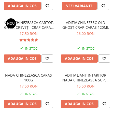
ADAUGA IN COS
VEZI VARIANTE
NADA CHINEZEASCA CARTOF,
ADITIV CHINEZESC OLD
NOU
GRÂU, CREVEȚI, CRAP-CARAS
GHOST CRAP-CARAS 120ML
120G
17,50 RON
26,00 RON
IN STOC
IN STOC
ADAUGA IN COS
ADAUGA IN COS
NADA CHINEZEASCA CARAS
ADITIV LIANT INTARITOR
100G
NADA CHINEZEASCA SUPER
FINA 100G
17,50 RON
15,50 RON
IN STOC
IN STOC
ADAUGA IN COS
ADAUGA IN COS