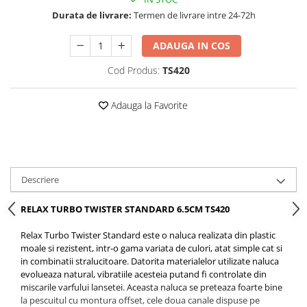
Opritoare pescuit
Durata de livrare:
Termen de livrare intre 24-72h
Crosete si burghie pescuit
Foarfeca pescuit
ADAUGA IN COS
Cleste pescuit
Cod Produs:
TS420
Tub antitangle
Adauga la Favorite
Descriere
RELAX TURBO TWISTER STANDARD 6.5CM TS420
Relax Turbo Twister Standard este o naluca realizata din plastic
moale si rezistent, intr-o gama variata de culori, atat simple cat si
in combinatii stralucitoare. Datorita materialelor utilizate naluca
evolueaza natural, vibratiile acesteia putand fi controlate din
miscarile varfului lansetei. Aceasta naluca se preteaza foarte bine
la pescuitul cu montura offset, cele doua canale dispuse pe