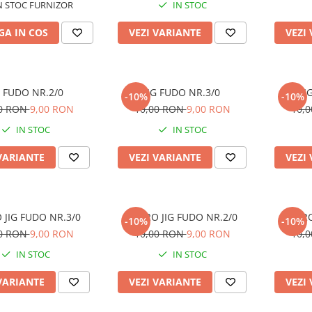
N STOC FURNIZOR
IN STOC
A IN COS
VEZI VARIANTE
VEZI
G FUDO NR.2/0
JIG FUDO NR.3/0
JI
-10%
-10%
00 RON
9,00 RON
10,00 RON
9,00 RON
10,
IN STOC
IN STOC
VARIANTE
VEZI VARIANTE
VEZI
 JIG FUDO NR.3/0
MICRO JIG FUDO NR.2/0
MICRO
-10%
-10%
00 RON
9,00 RON
10,00 RON
9,00 RON
10,
IN STOC
IN STOC
VARIANTE
VEZI VARIANTE
VEZI