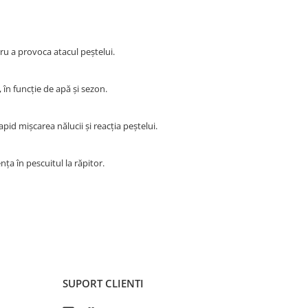
tru a provoca atacul peștelui.
 în funcție de apă și sezon.
apid mișcarea nălucii și reacția peștelui.
ența în pescuitul la răpitor.
SUPORT CLIENTI