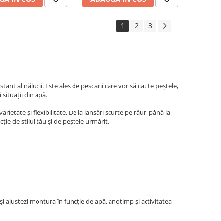
1
2
3
stant al nălucii. Este ales de pescarii care vor să caute peștele,
situații din apă.
ietate și flexibilitate. De la lansări scurte pe râuri până la
ție de stilul tău și de peștele urmărit.
i ajustezi montura în funcție de apă, anotimp și activitatea