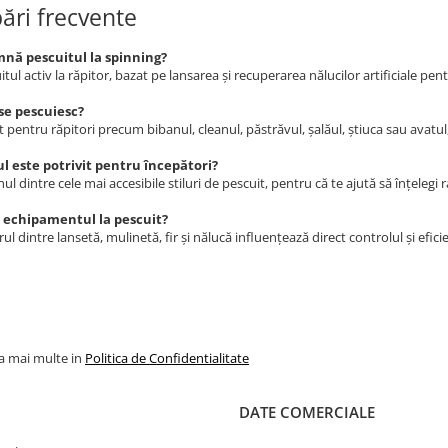
bări frecvente
nă pescuitul la spinning?
itul activ la răpitor, bazat pe lansarea și recuperarea nălucilor artificiale pen
 se pescuiesc?
it pentru răpitori precum bibanul, cleanul, păstrăvul, șalăul, știuca sau avatul,
l este potrivit pentru începători?
ul dintre cele mai accesibile stiluri de pescuit, pentru că te ajută să înțelegi r
 echipamentul la pescuit?
rul dintre lansetă, mulinetă, fir și nălucă influențează direct controlul și efici
la mai multe in
Politica de Confidentialitate
DATE COMERCIALE