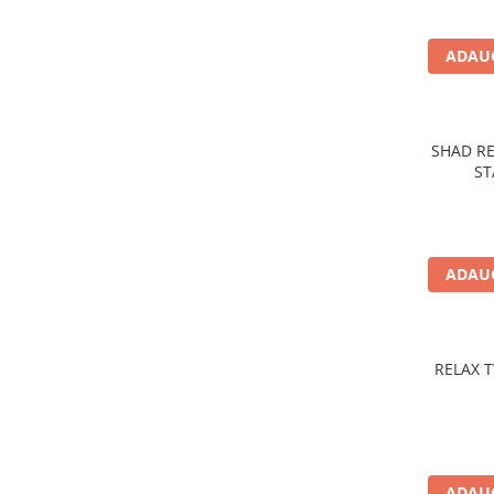
Cicade pescuit
Accesorii spinning
ADAUG
Vartej pescuit
Agrafe pescuit
Rig pescuit
SHAD RE
Opritoare pescuit
ST
Crosete si burghie pescuit
Foarfeca pescuit
Cleste pescuit
ADAUG
Tub antitangle
Pescuit Staționar
Echipament de bază
Undițe de pescuit
RELAX 
Fire stationar
Montaj și accesorii
Plumbi pescuit
Plute pescuit
ADAUG