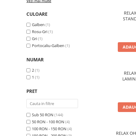
Vezi mai multe
Accesorii feeder
RELA
CULOARE
Nadă și momeală
STAND
Nadă feeder
Galben
(1)
Momeală cârlig feeder
Rosu-Gri
(1)
Gri
(1)
Pelete
Portocaliu-Galben
(1)
ADAUG
Pop-up
Wafters
NUMAR
Alune tigrate
2
(1)
Semnalizare și suport
RELA
1
(1)
LAMIN
Avertizori feeder
Suport feeder
PRET
Accesorii diverse
Vartej pescuit
ADAUG
Agrafe pescuit
Sub 50 RON
(144)
Rig pescuit
50 RON - 100 RON
(4)
100 RON - 150 RON
(4)
Opritoare pescuit
RELAX OH
150 RON - 200 RON
(3)