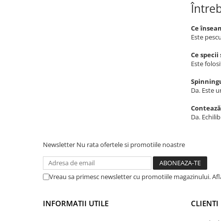
Între
Minciog pescuit
Picheți pescuit
Ce înseam
Este pescu
Rod pod
Swingere pescuit
Ce specii
Este folos
Suport lansete
Spinningu
Senzori pescuit
Da. Este un
Accesorii
Contează
Agrafe pescuit
Da. Echilib
Vartej pescuit
Rig pescuit
Newsletter
Nu rata ofertele si promotiile noastre
Opritoare pescuit
Crosete si burghie pescuit
Vreau sa primesc newsletter cu promotiile magazinului. Af
Foarfeca pescuit
Cleste pescuit
INFORMATII UTILE
CLIENTI
Tub antitangle
Fire Pescuit