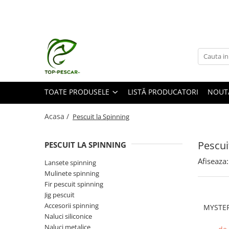
Toate Produsele
Pescuit la Crap
Echipament de bază
Lansete crap
TOATE PRODUSELE
LISTĂ PRODUCATORI
NOUT
Mulinete crap
Fire crap
Acasa /
Pescuit la Spinning
Cârlige crap
Nadă și momeală
Pescui
PESCUIT LA SPINNING
Nadă crap
Afiseaza:
Lansete spinning
Momeală cârlig crap
Mulinete spinning
Pelete
Fir pescuit spinning
Papanele
Jig pescuit
Accesorii spinning
Wafters
MYSTER
Naluci siliconice
Pop-up
Naluci metalice