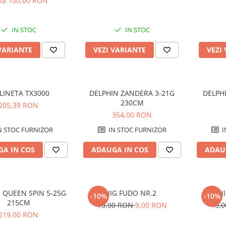
 la 100,00 RON
IN STOC
IN STOC
VARIANTE
VEZI VARIANTE
VEZI
INETA TX3000
DELPHIN ZANDERA 3-21G
DELPH
230CM
205,39 RON
354,00 RON
N STOC FURNIZOR
IN STOC FURNIZOR
I
A IN COS
ADAUGA IN COS
ADAU
 QUEEN SPIN 5-25G
JIG FUDO NR.2
J
-10%
-10%
215CM
10,00 RON
9,00 RON
10,
219,00 RON