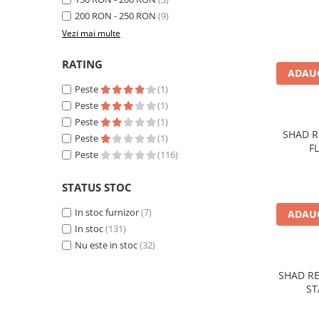
Crosete si burghie pescuit
200 RON - 250 RON
(9)
Foarfeca pescuit
Vezi mai multe
Cleste pescuit
Tub antitangle
RATING
ADAUG
Pescuit la Spinning
Peste
(1)
Echipament de bază
Peste
(1)
Lansete spinning
Peste
(1)
SHAD R
Mulinete spinning
Peste
(1)
F
Fire spinning
Peste
(116)
Sisteme de prindere
STATUS STOC
Cârlige spinning
In stoc furnizor
(7)
Ancore pescuit
ADAUG
In stoc
(131)
Jig pescuit
Nu este in stoc
(32)
Momeli artificiale
Voblere pescuit
SHAD RE
ST
Năluci siliconice
Năluci metalice