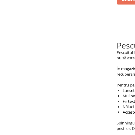
Cârlige stationar
Accesorii staționar
Vartej pescuit
Agrafe pescuit
Rig pescuit
Pesc
Opritoare pescuit
Pescuitul l
Crosete si burghie pescuit
nu să aște
Foarfeca pescuit
În
magazin
Cleste pescuit
recuperări
Tub antitangle
Pentru pes
Pescuit la Somn
Lanset
Cârlige somn
Muline
Fir text
Monturi somn
Năluci
Accesor
Lansete somn
Pescuit General
Spinningul
peștilor. 
Juvelnic pescuit