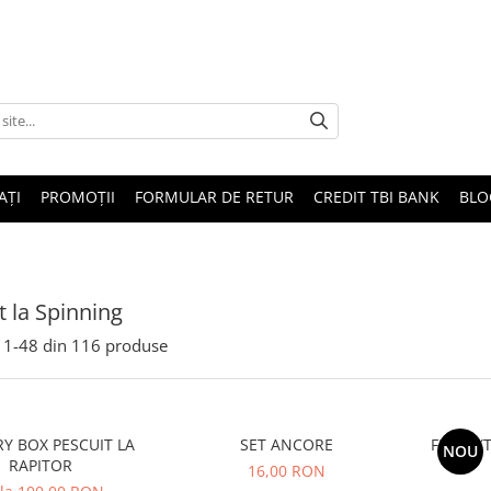
AȚI
PROMOȚII
FORMULAR DE RETUR
CREDIT TBI BANK
BLO
t la Spinning
1-
48
din
116
produse
Y BOX PESCUIT LA
SET ANCORE
FIR TEX
NOU
RAPITOR
16,00 RON