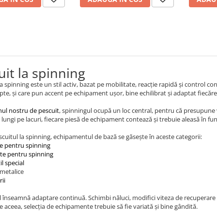
uit la spinning
a spinning este un stil activ, bazat pe mobilitate, reacție rapidă și control con
pte, și care pun accent pe echipament ușor, bine echilibrat și adaptat fiecărei 
ul nostru de pescuit
, spinningul ocupă un loc central, pentru că presupune var
 lungi pe lacuri, fiecare piesă de echipament contează și trebuie aleasă în func
cuitul la spinning, echipamentul de bază se găsește în aceste categorii:
e pentru spinning
te pentru spinning
il special
 metalice
ii
 înseamnă adaptare continuă. Schimbi năluci, modifici viteza de recuperare ș
De aceea, selecția de echipamente trebuie să fie variată și bine gândită.