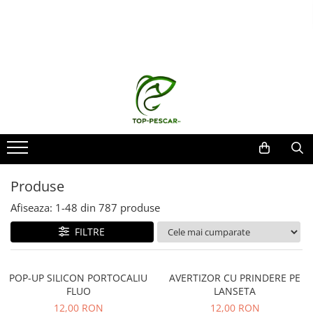
Toate Produsele
Pescuit la Crap
Echipament de bază
Lansete crap
Mulinete crap
Fire crap
Cârlige crap
Produse
Nadă și momeală
Afiseaza:
1-
48
din
787
produse
Nadă crap
Momeală cârlig crap
FILTRE
Pelete
Papanele
POP-UP SILICON PORTOCALIU
AVERTIZOR CU PRINDERE PE
Wafters
FLUO
LANSETA
Pop-up
12,00 RON
12,00 RON