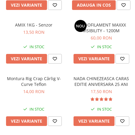
Cicade pescuit
VEZI VARIANTE
ADAUGA IN COS
Accesorii spinning
Vartej pescuit
AMIX 1KG - Senzor
MONOFILAMENT MAXXX
NOU
Agrafe pescuit
VISIBILITY - 1200M
13,50 RON
Rig pescuit
60,00 RON
Opritoare pescuit
IN STOC
IN STOC
Crosete si burghie pescuit
VEZI VARIANTE
VEZI VARIANTE
Foarfeca pescuit
Cleste pescuit
Tub antitangle
Montura Rig Crap Cârlig V-
NADA CHINEZEASCA CARAS
Pescuit Staționar
Curve Teflon
EDITIE ANIVERSARA 25 ANI
Echipament de bază
14,00 RON
17,50 RON
Undițe de pescuit
Fire stationar
IN STOC
IN STOC
Montaj și accesorii
VEZI VARIANTE
VEZI VARIANTE
Plumbi pescuit
Plute pescuit