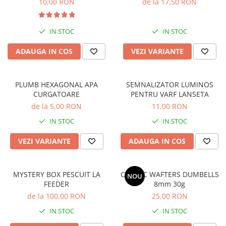
10,00 RON
de la 17,50 RON
Nadă crap
Nadă feeder
Nada caras
IN STOC
IN STOC
Nada somn
ADAUGA IN COS
VEZI VARIANTE
Nadă novac
Momeală pește
PLUMB HEXAGONAL APA
SEMNALIZATOR LUMINOS
Momeala caras
CURGATOARE
PENTRU VARF LANSETA
Momeala somn
de la 5,00 RON
11,00 RON
Momeala fitofag
IN STOC
IN STOC
Momeala novac
Momeli artificiale
VEZI VARIANTE
ADAUGA IN COS
Momeala feeder
Momeala crap
MYSTERY BOX PESCUIT LA
COCIOC WAFTERS DUMBELLS
NOU
Momeli artificiale
FEEDER
8mm 30g
Pufuleti
de la 100,00 RON
25,00 RON
Porumb
IN STOC
IN STOC
Papanele