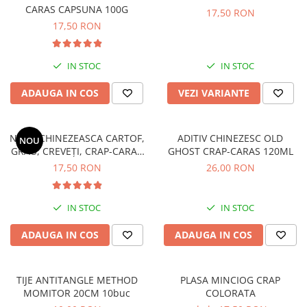
CARAS CAPSUNA 100G
Fir textil pescuit
17,50 RON
17,50 RON
Fir monofilament
Fir fluorocarbon
IN STOC
IN STOC
Fir leadcore
ADAUGA IN COS
VEZI VARIANTE
Fire de pescuit
Fir crap
Fir feeder
NADA CHINEZEASCA CARTOF,
ADITIV CHINEZESC OLD
NOU
GRÂU, CREVEȚI, CRAP-CARAS
GHOST CRAP-CARAS 120ML
Fir spinning
120G
17,50 RON
26,00 RON
Fir staționar
Nadă și momeală
Boilies
IN STOC
IN STOC
Pop-Up
ADAUGA IN COS
ADAUGA IN COS
Pelete pescuit
Aditivi și arome
TIJE ANTITANGLE METHOD
PLASA MINCIOG CRAP
Nadă pescuit
MOMITOR 20CM 10buc
COLORATA