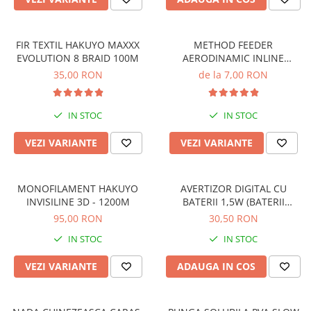
Rig pescuit
Opritoare pescuit
FIR TEXTIL HAKUYO MAXXX
METHOD FEEDER
Crosete si burghie pescuit
EVOLUTION 8 BRAID 100M
AERODINAMIC INLINE
Foarfeca pescuit
DISTANCE
35,00 RON
de la 7,00 RON
Cleste pescuit
Tub antitangle
IN STOC
IN STOC
Pescuit la Feeder
Echipament de bază
VEZI VARIANTE
VEZI VARIANTE
Lansete feeder
Mulinete feeder
MONOFILAMENT HAKUYO
AVERTIZOR DIGITAL CU
Fire feeder
INVISILINE 3D - 1200M
BATERII 1,5W (BATERII
Cârlige feeder
INCLUSE)
95,00 RON
30,50 RON
Monturi și componente
IN STOC
IN STOC
Momitoare method feeder
VEZI VARIANTE
ADAUGA IN COS
Matriță method feeder
Montură feeder
Coșulețe feeder