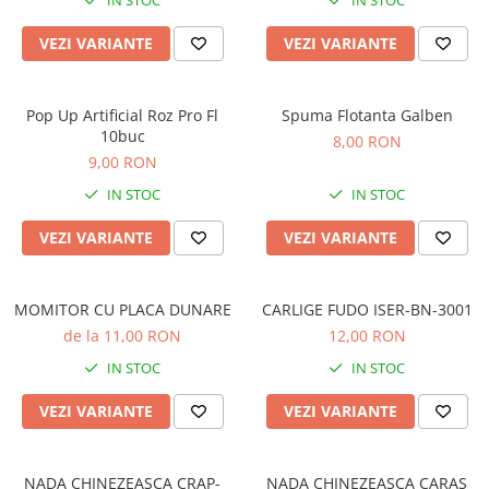
IN STOC
IN STOC
Minciog pescuit
VEZI VARIANTE
VEZI VARIANTE
Picheți pescuit
Rod pod
Pop Up Artificial Roz Pro Fl
Spuma Flotanta Galben
Swingere pescuit
10buc
8,00 RON
Suport lansete
9,00 RON
Senzori pescuit
IN STOC
IN STOC
Accesorii
VEZI VARIANTE
VEZI VARIANTE
Agrafe pescuit
Vartej pescuit
MOMITOR CU PLACA DUNARE
Rig pescuit
CARLIGE FUDO ISER-BN-3001
de la 11,00 RON
12,00 RON
Opritoare pescuit
Crosete si burghie pescuit
IN STOC
IN STOC
Foarfeca pescuit
VEZI VARIANTE
VEZI VARIANTE
Cleste pescuit
Tub antitangle
Fire Pescuit
NADA CHINEZEASCA CRAP-
NADA CHINEZEASCA CARAS