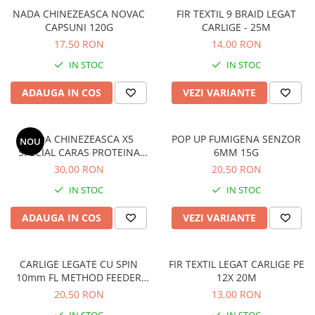
NADA CHINEZEASCA NOVAC
FIR TEXTIL 9 BRAID LEGAT
Cârlige stationar
CAPSUNI 120G
CARLIGE - 25M
Accesorii staționar
17,50 RON
14,00 RON
Vartej pescuit
IN STOC
IN STOC
Agrafe pescuit
Rig pescuit
ADAUGA IN COS
VEZI VARIANTE
Opritoare pescuit
Crosete si burghie pescuit
NADA CHINEZEASCA X5
POP UP FUMIGENA SENZOR
NOU
Foarfeca pescuit
SPECIAL CARAS PROTEINA
6MM 15G
Cleste pescuit
ANIMALA 300G
30,00 RON
20,50 RON
Tub antitangle
IN STOC
IN STOC
Pescuit la Somn
ADAUGA IN COS
VEZI VARIANTE
Cârlige somn
Monturi somn
Lansete somn
CARLIGE LEGATE CU SPIN
FIR TEXTIL LEGAT CARLIGE PE
10mm FL METHOD FEEDER
12X 20M
Pescuit General
RIG
20,50 RON
13,00 RON
Juvelnic pescuit