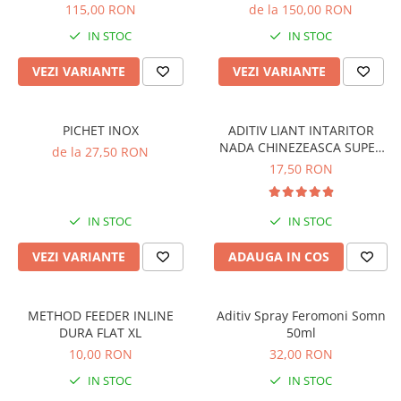
Crosete si burghie pescuit
115,00 RON
de la 150,00 RON
Foarfeca pescuit
IN STOC
IN STOC
Cleste pescuit
VEZI VARIANTE
VEZI VARIANTE
Tub antitangle
Pescuit la Spinning
Echipament de bază
PICHET INOX
ADITIV LIANT INTARITOR
Lansete spinning
NADA CHINEZEASCA SUPER
de la 27,50 RON
FINA 100G
17,50 RON
Mulinete spinning
Fire spinning
Sisteme de prindere
IN STOC
IN STOC
Cârlige spinning
VEZI VARIANTE
ADAUGA IN COS
Ancore pescuit
Jig pescuit
Momeli artificiale
METHOD FEEDER INLINE
Aditiv Spray Feromoni Somn
DURA FLAT XL
50ml
Voblere pescuit
10,00 RON
32,00 RON
Năluci siliconice
IN STOC
IN STOC
Năluci metalice