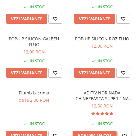
Boilies
IN STOC
IN STOC
Porumb
Alune tigrate
VEZI VARIANTE
VEZI VARIANTE
Semnalizare și suport
Rod pod
POP-UP SILICON GALBEN
POP-UP SILICON ROZ FLUO
Senzori pescuit
FLUO
12,00 RON
Swingere pescuit
12,00 RON
Suport lansete
IN STOC
IN STOC
Picheți pescuit
VEZI VARIANTE
VEZI VARIANTE
Monturi și componente
Accesorii crap
Monturi crap
Plumb Lacrima
ADITIV NOR NADA
CHINEZEASCA SUPER FINA
Accesorii monturi
de la 2,00 RON
30G
12,50 RON
Pungi PVA
Accesorii diverse
IN STOC
IN STOC
Vartej pescuit
Agrafe pescuit
VEZI VARIANTE
ADAUGA IN COS