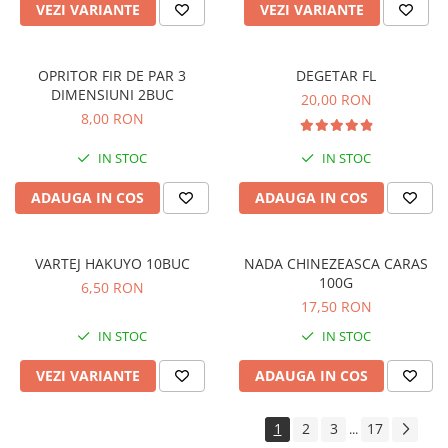
VEZI VARIANTE
VEZI VARIANTE
Wafters
Dipuri pescuit
Alune tigrate
OPRITOR FIR DE PAR 3
DEGETAR FL
DIMENSIUNI 2BUC
20,00 RON
Camping/Bagajerie
8,00 RON
Penare Pescuit
IN STOC
IN STOC
Scaune pescuit
Genti pescuit
ADAUGA IN COS
ADAUGA IN COS
Accesorii camping pescuit
Lanterne pescuit
VARTEJ HAKUYO 10BUC
NADA CHINEZEASCA CARAS
100G
Umbrele pescuit
6,50 RON
17,50 RON
Huse pescuit
IN STOC
IN STOC
VEZI VARIANTE
ADAUGA IN COS
1
2
3
17
...