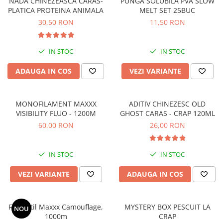
NADA CHINEZEASCA CARAS-
PUNGA SOLUBILA PVA SLOW
Accesorii feeder
PLATICA PROTEINA ANIMALA
MELT SET 25BUC
30,50 RON
11,50 RON
Nadă și momeală
Nadă feeder
Momeală cârlig feeder
IN STOC
IN STOC
Pelete
ADAUGA IN COS
VEZI VARIANTE
Pop-up
Wafters
Alune tigrate
MONOFILAMENT MAXXX
ADITIV CHINEZESC OLD
VISIBILITY FLUO - 1200M
GHOST CARAS - CRAP 120ML
Semnalizare și suport
60,00 RON
26,00 RON
Avertizori feeder
Suport feeder
IN STOC
IN STOC
Accesorii diverse
Vartej pescuit
VEZI VARIANTE
ADAUGA IN COS
Agrafe pescuit
Rig pescuit
Fir Textil Maxxx Camouflage,
MYSTERY BOX PESCUIT LA
NOU
Opritoare pescuit
1000m
CRAP