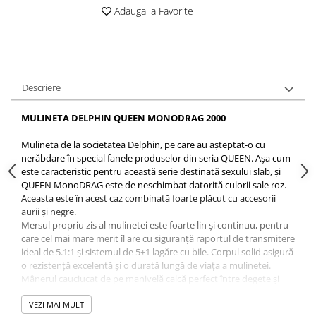
Opritoare pescuit
Adauga la Favorite
Crosete si burghie pescuit
Foarfeca pescuit
Cleste pescuit
Tub antitangle
Descriere
MULINETA DELPHIN QUEEN MONODRAG 2000
Mulineta de la societatea Delphin, pe care au aşteptat-o cu
nerăbdare în special fanele produselor din seria QUEEN. Aşa cum
este caracteristic pentru această serie destinată sexului slab, și
QUEEN MonoDRAG este de neschimbat datorită culorii sale roz.
Aceasta este în acest caz combinată foarte plăcut cu accesorii
aurii şi negre.
Mersul propriu zis al mulinetei este foarte lin şi continuu, pentru
care cel mai mare merit îl are cu siguranţă raportul de transmitere
ideal de 5.1:1 şi sistemul de 5+1 lagăre cu bile. Corpul solid asigură
o rezistență excelentă şi o durată lungă de viaţa a mulinetei.
Mânerul cauciucat de pe manivelă calcă perfect între degete şi
permite o manipulare comodă în timpul pescuitului. Un avantaj
este şi muchia de lansare de pe tamburul metalic, datorită căreia
VEZI MAI MULT