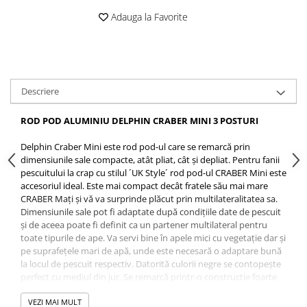
Opritoare pescuit
Adauga la Favorite
Crosete si burghie pescuit
Foarfeca pescuit
Cleste pescuit
Tub antitangle
Descriere
ROD POD ALUMINIU DELPHIN CRABER MINI 3 POSTURI
Delphin Craber Mini este rod pod-ul care se remarcă prin
dimensiunile sale compacte, atât pliat, cât şi depliat. Pentru fanii
pescuitului la crap cu stilul ´UK Style´ rod pod-ul CRABER Mini este
accesoriul ideal. Este mai compact decât fratele său mai mare
CRABER Maţi şi vă va surprinde plăcut prin multilateralitatea sa.
Dimensiunile sale pot fi adaptate după condiţiile date de pescuit
şi de aceea poate fi definit ca un partener multilateral pentru
toate tipurile de ape. Va servi bine în apele mici cu vegetaţie dar şi
pe suprafeţele mari de apă, unde este necesară o adaptare bună
la locul de pescuit respectiv. Datorită culorii negre se contopeşte
perfect cu mediul din jur. Se remarcă printr-o construcţie foarte
stabilă care se remarcă prin masa sa foarte redusă. Dimensiunile
sale de transport îl fac să fie predestinat pentru geanta
VEZI MAI MULT