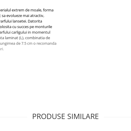
terialul extrem de moale, forma
c sa evolueze mai atractiv,
varfului lansetei. Datorita
folosita cu succes pe monturile
varfului carligului in momentul
anta laminat (L), combinatia de
er. Lungimea de 7.5 cm o recomanda
ri.
PRODUSE SIMILARE