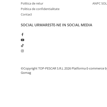
Crosete si burghie pescuit
Politica de retur
ANPC SOL
Foarfeca pescuit
Politica de confidentialitate
Cleste pescuit
Contact
Tub antitangle
SOCIAL
URMARESTE-NE IN SOCIAL MEDIA
Pescuit la Spinning
Echipament de bază
Lansete spinning
Mulinete spinning
Fire spinning
Sisteme de prindere
Cârlige spinning
©Copyright TOP-PESCAR S.R.L 2026
Platforma E-commerce b
Ancore pescuit
Gomag
Jig pescuit
Momeli artificiale
Voblere pescuit
Năluci siliconice
Năluci metalice