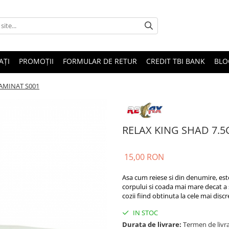
AȚI
PROMOȚII
FORMULAR DE RETUR
CREDIT TBI BANK
BLO
AMINAT S001
RELAX KING SHAD 7.5
15,00 RON
Asa cum reiese si din denumire, est
corpului si coada mai mare decat a s
cozii fiind obtinuta la cele mai discr
IN STOC
Durata de livrare:
Termen de livra