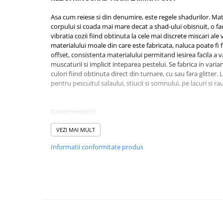
Rig pescuit
Asa cum reiese si din denumire, este regele shadurilor. Ma
Opritoare pescuit
corpului si coada mai mare decat a shad-ului obisnuit, o fa
Crosete si burghie pescuit
vibratia cozii fiind obtinuta la cele mai discrete miscari ale 
materialului moale din care este fabricata, naluca poate fi 
Foarfeca pescuit
offset, consistenta materialului permitand iesirea facila a 
Cleste pescuit
muscaturii si implicit inteparea pestelui. Se fabrica in vari
Tub antitangle
culori fiind obtinuta direct din turnare, cu sau fara glitt
pentru pescuitul salaului, stiucii si somnului, pe lacuri si rau
Pescuit la Feeder
Echipament de bază
Caracteristici:
Lansete feeder
Mulinete feeder
Tip naluca: Shad
VEZI MAI MULT
Fire feeder
Lungime: 7.5cm
Informatii conformitate produs
Greutate: 3g
Cârlige feeder
Culoare: S001
Monturi și componente
Momitoare method feeder
Matriță method feeder
Montură feeder
Coșulețe feeder