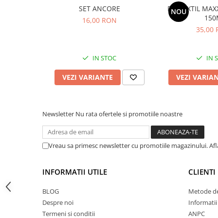
SET ANCORE
FIR TEXTIL MA
Accesorii feeder
NOU
150
16,00 RON
Nadă și momeală
35,00
Nadă feeder
Momeală cârlig feeder
IN STOC
IN 
Pelete
Pop-up
VEZI VARIANTE
VEZI VARIA
Wafters
Alune tigrate
Semnalizare și suport
Newsletter
Nu rata ofertele si promotiile noastre
Avertizori feeder
Suport feeder
Vreau sa primesc newsletter cu promotiile magazinului. Af
Accesorii diverse
Vartej pescuit
INFORMATII UTILE
CLIENTI
Agrafe pescuit
BLOG
Metode de
Rig pescuit
Despre noi
Informatii
Opritoare pescuit
Termeni si conditii
ANPC