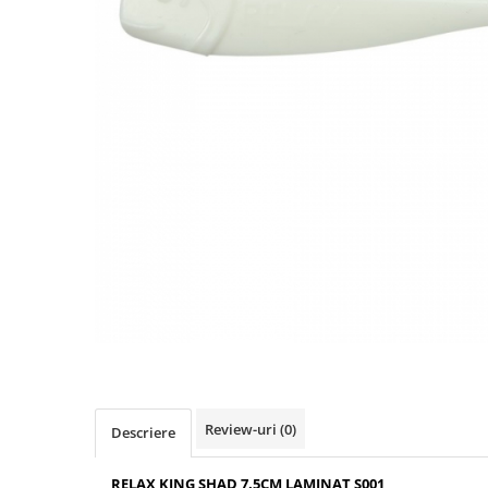
Boilies
Porumb
Alune tigrate
Semnalizare și suport
Rod pod
Senzori pescuit
Swingere pescuit
Suport lansete
Picheți pescuit
Monturi și componente
Accesorii crap
Monturi crap
Accesorii monturi
Pungi PVA
Accesorii diverse
Review-uri
(0)
Descriere
Vartej pescuit
Agrafe pescuit
RELAX KING SHAD 7.5CM LAMINAT S001