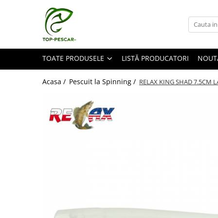
Toate Produsele
Pescuit la Crap
TOATE PRODUSELE
LISTĂ PRODUCATORI
NOUT
Echipament de bază
Lansete crap
Acasa /
Pescuit la Spinning /
RELAX KING SHAD 7.5CM L
Mulinete crap
Fire crap
Cârlige crap
Nadă și momeală
Nadă crap
Momeală cârlig crap
Pelete
Papanele
Wafters
Pop-up