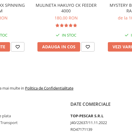
XXX SPINNING
MULINETA HAKUYO CK FEEDER
MYSTERY B
M
4000
RA
 RON
180,00 RON
de la 
STOC
IN STOC
NTE
ADAUGA IN COS
VEZI VAR
la mai multe in
Politica de Confidentialitate
DATE COMERCIALE
 plata
TOP-PESCAR S.R.L
 Transport
J40/22637/11.11.2022
RO47171139