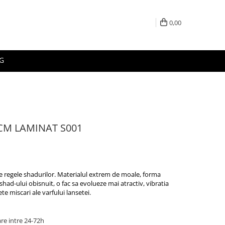
0,00
G
CM LAMINAT S001
e regele shadurilor. Materialul extrem de moale, forma
had-ului obisnuit, o fac sa evolueze mai atractiv, vibratia
ete miscari ale varfului lansetei.
re intre 24-72h