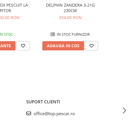
OX PESCUIT LA
DELPHIN ZANDERA 3-21G
DELPHI
PITOR
230CM
100,00 RON
354,00 RON
3
IN STOC
IN STOC FURNIZOR
IN
IANTE
ADAUGA IN COS
ADAUG
SUPORT CLIENTI
office@top-pescar.ro