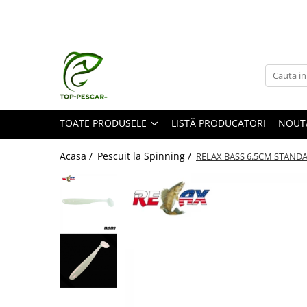
Toate Produsele
Pescuit la Crap
Echipament de bază
Lansete crap
TOATE PRODUSELE
LISTĂ PRODUCATORI
NOUT
Mulinete crap
Fire crap
Acasa /
Pescuit la Spinning /
RELAX BASS 6.5CM STANDA
Cârlige crap
Nadă și momeală
Nadă crap
Momeală cârlig crap
Pelete
Papanele
Wafters
Pop-up