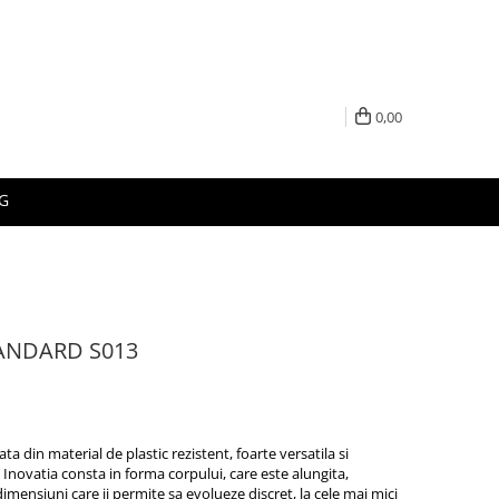
0,00
G
TANDARD S013
ta din material de plastic rezistent, foarte versatila si
 Inovatia consta in forma corpului, care este alungita,
mensiuni care ii permite sa evolueze discret, la cele mai mici