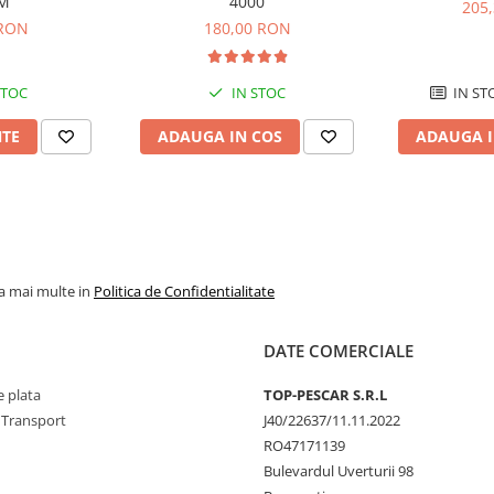
M
4000
205
 RON
180,00 RON
STOC
IN STOC
IN ST
NTE
ADAUGA IN COS
ADAUGA I
la mai multe in
Politica de Confidentialitate
DATE COMERCIALE
 plata
TOP-PESCAR S.R.L
 Transport
J40/22637/11.11.2022
RO47171139
Bulevardul Uverturii 98