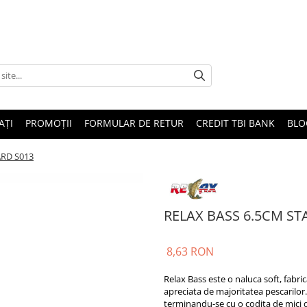
AȚI
PROMOȚII
FORMULAR DE RETUR
CREDIT TBI BANK
BLO
RD S013
RELAX BASS 6.5CM S
8,63 RON
Relax Bass este o naluca soft, fabrica
apreciata de majoritatea pescarilor.
terminandu-se cu o codita de mici di