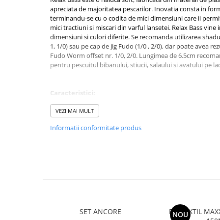
Rig pescuit
apreciata de majoritatea pescarilor. Inovatia consta in form
terminandu-se cu o codita de mici dimensiuni care ii permit
Opritoare pescuit
mici tractiuni si miscari din varful lansetei. Relax Bass vin
Crosete si burghie pescuit
dimensiuni si culori diferite. Se recomanda utilizarea shadu
Foarfeca pescuit
1, 1/0) sau pe cap de jig Fudo (1/0 , 2/0), dar poate avea rez
Fudo Worm offset nr. 1/0, 2/0. Lungimea de 6.5cm recoma
Cleste pescuit
pentru pescuitul bibanului, stiucii, salaului si avatului pe lac
Tub antitangle
Pescuit la Feeder
Caracteristici:
Echipament de bază
Tip naluca: shad
VEZI MAI MULT
Lansete feeder
Lungime: 6.5cm
Mulinete feeder
Informatii conformitate produs
Material de plastic rezistent
Fire feeder
Forma alungita
Coada de mici dimensiuni
Cârlige feeder
Evolutie discreta
Monturi și componente
Culoare: S013
Greutate: 2g
Momitoare method feeder
Mod de ambalare: 4buc/blister
Matriță method feeder
Montură feeder
SET ANCORE
FIR TEXTIL MA
NOU
Coșulețe feeder