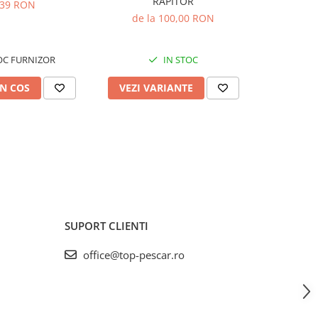
RAPITOR
,39 RON
de la 100,00 RON
3
OC FURNIZOR
IN STOC
IN
N COS
VEZI VARIANTE
ADAUG
SUPORT CLIENTI
office@top-pescar.ro