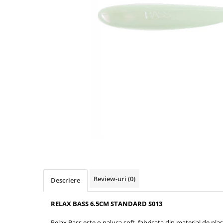
Boilies
Porumb
Alune tigrate
Semnalizare și suport
Rod pod
Senzori pescuit
Swingere pescuit
Suport lansete
Picheți pescuit
Monturi și componente
Accesorii crap
Monturi crap
Accesorii monturi
Pungi PVA
Review-uri
(0)
Descriere
Accesorii diverse
RELAX BASS 6.5CM STANDARD S013
Vartej pescuit
Agrafe pescuit
Relax Bass este o naluca soft, fabricata din material de plast