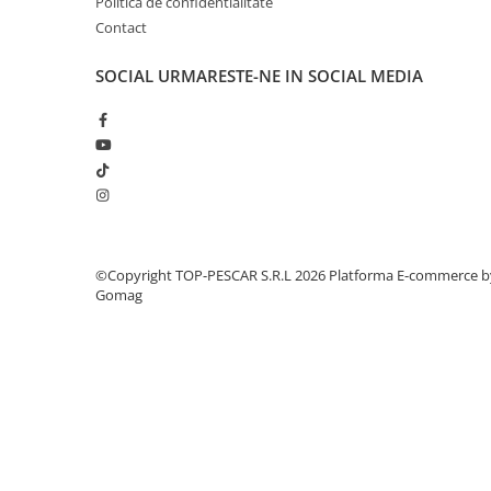
Politica de confidentialitate
Crosete si burghie pescuit
Contact
Foarfeca pescuit
Cleste pescuit
SOCIAL
URMARESTE-NE IN SOCIAL MEDIA
Tub antitangle
Pescuit la Spinning
Echipament de bază
Lansete spinning
Mulinete spinning
Fire spinning
Sisteme de prindere
©Copyright TOP-PESCAR S.R.L 2026
Platforma E-commerce b
Gomag
Cârlige spinning
Ancore pescuit
Jig pescuit
Momeli artificiale
Voblere pescuit
Năluci siliconice
Năluci metalice