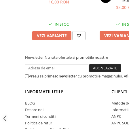
150
16,00 RON
Accesorii feeder
35,00
Nadă și momeală
Nadă feeder
IN STOC
IN 
Momeală cârlig feeder
VEZI VARIANTE
VEZI VARIA
Pelete
Pop-up
Wafters
Newsletter
Nu rata ofertele si promotiile noastre
Alune tigrate
Semnalizare și suport
Avertizori feeder
Vreau sa primesc newsletter cu promotiile magazinului. Af
Suport feeder
Accesorii diverse
INFORMATII UTILE
CLIENTI
Vartej pescuit
BLOG
Metode de
Agrafe pescuit
Despre noi
Informatii
Rig pescuit
Termeni si conditii
ANPC
Opritoare pescuit
Politica de retur
ANPC SOL