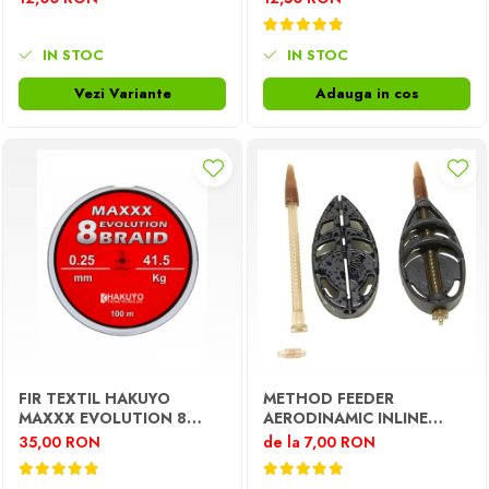
IN STOC
IN STOC
Vezi Variante
Adauga in cos
FIR TEXTIL HAKUYO
METHOD FEEDER
MAXXX EVOLUTION 8
AERODINAMIC INLINE
BRAID 100M
DISTANCE
35,00 RON
de la 7,00 RON