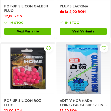
Opritoare pescuit
POP-UP SILICON GALBEN
PLUMB LACRIMA
Crosete si burghie pescuit
FLUO
de la 2,00 RON
Foarfeca pescuit
12,00 RON
Cleste pescuit
IN STOC
IN STOC
Tub antitangle
Vezi Variante
Vezi Variante
POP-UP SILICON ROZ
ADITIV NOR NADA
FLUO
CHINEZEASCA SUPER FINA
30G
12,00 RON
12,50 RON