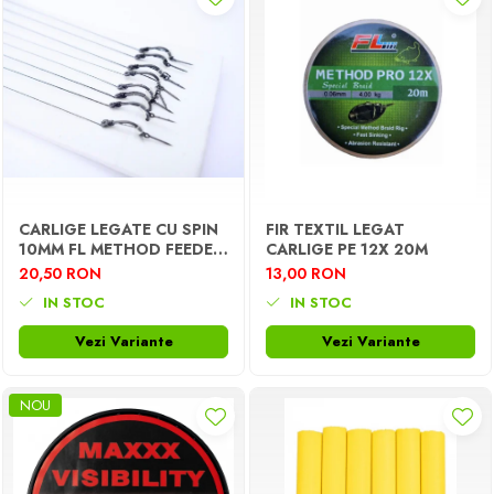
CARLIGE LEGATE CU SPIN
FIR TEXTIL LEGAT
10MM FL METHOD FEEDER
CARLIGE PE 12X 20M
RIG
20,50 RON
13,00 RON
IN STOC
IN STOC
Vezi Variante
Vezi Variante
NOU