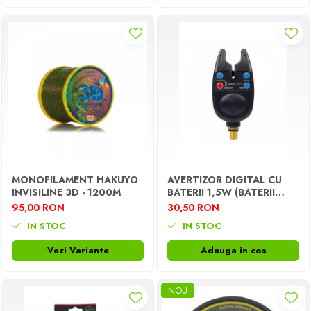
MONOFILAMENT HAKUYO
AVERTIZOR DIGITAL CU
INVISILINE 3D - 1200M
BATERII 1,5W (BATERII
INCLUSE)
95,00 RON
30,50 RON
IN STOC
IN STOC
Vezi Variante
Adauga in cos
NOU