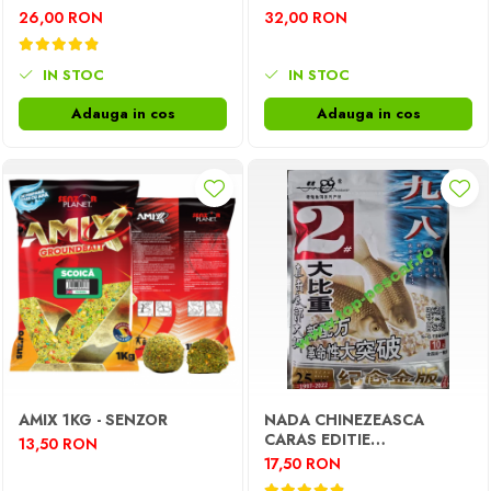
120ML
26,00 RON
32,00 RON
IN STOC
IN STOC
Adauga in cos
Adauga in cos
AMIX 1KG - SENZOR
NADA CHINEZEASCA
CARAS EDITIE
13,50 RON
ANIVERSARA 25 ANI
17,50 RON