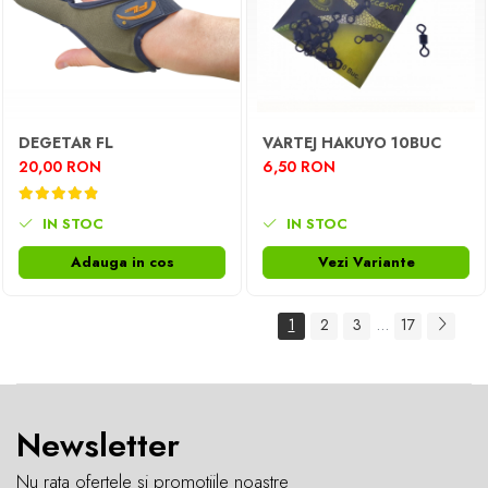
DEGETAR FL
VARTEJ HAKUYO 10BUC
20,00 RON
6,50 RON
IN STOC
IN STOC
Adauga in cos
Vezi Variante
...
1
2
3
17
Newsletter
Nu rata ofertele si promotiile noastre