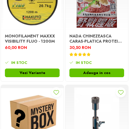
MONOFILAMENT MAXXX
NADA CHINEZEASCA
VISIBILITY FLUO - 1200M
CARAS-PLATICA PROTEINA
ANIMALA
60,00 RON
30,50 RON
IN STOC
IN STOC
Vezi Variante
Adauga in cos