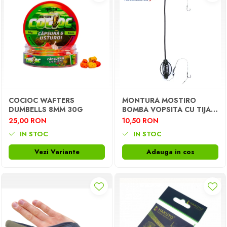
COCIOC WAFTERS
MONTURA MOSTIRO
DUMBELLS 8MM 30G
BOMBA VOPSITA CU TIJA,
ARC INTERIOR, FIR TEXTIL,
25,00 RON
10,50 RON
2 CARLIGE
IN STOC
IN STOC
Vezi Variante
Adauga in cos