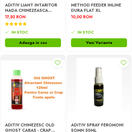
ADITIV LIANT INTARITOR
METHOD FEEDER INLINE
NADA CHINEZEASCA
DURA FLAT XL
SUPER FINA 100G
17,50 RON
10,00 RON
IN STOC
IN STOC
Adauga in cos
Vezi Variante
ADITIV CHINEZESC OLD
ADITIV SPRAY FEROMONI
GHOST CARAS - CRAP
SOMN 50ML