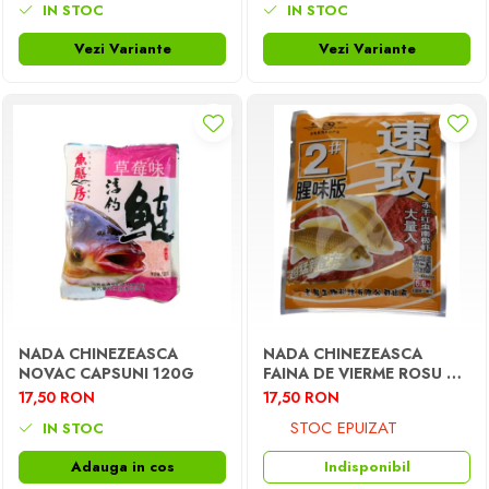
IN STOC
IN STOC
Vezi Variante
Vezi Variante
NADA CHINEZEASCA
NADA CHINEZEASCA
NOVAC CAPSUNI 120G
FAINA DE VIERME ROSU NR
2 PUNGA ORANGE
17,50 RON
17,50 RON
OLDGHOST 100G
STOC EPUIZAT
IN STOC
Adauga in cos
Indisponibil