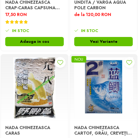
NADA CHINEZEASCA
UNDITA / VARGA AQUA
CRAP-CARAS CAPSUNA
POLE CARBON
100G
17,50 RON
de la 120,00 RON
IN STOC
IN STOC
Adauga in cos
Vezi Variante
NOU
NADA CHINEZEASCA
NADA CHINEZEASCA
CARAS
CARTOF, GRÂU, CREVEȚI,