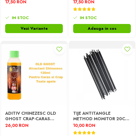
CRAP-CARAS 120G
17,50 RON
17,50 RON
IN STOC
IN STOC
Vezi Variante
Adauga in cos
ADITIV CHINEZESC OLD
TIJE ANTITANGLE
GHOST CRAP-CARAS
METHOD MOMITOR 20CM
120ML
10BUC
26,00 RON
10,00 RON