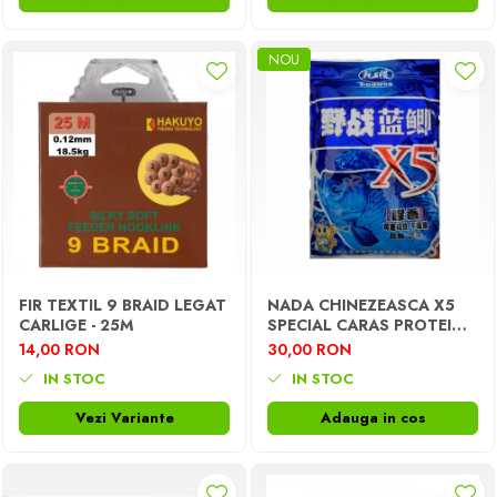
NOU
FIR TEXTIL 9 BRAID LEGAT
NADA CHINEZEASCA X5
CARLIGE - 25M
SPECIAL CARAS PROTEINA
ANIMALA 300G
14,00 RON
30,00 RON
IN STOC
IN STOC
Vezi Variante
Adauga in cos