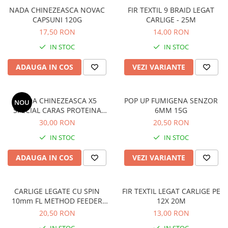
NADA CHINEZEASCA NOVAC
FIR TEXTIL 9 BRAID LEGAT
Cârlige stationar
CAPSUNI 120G
CARLIGE - 25M
Accesorii staționar
17,50 RON
14,00 RON
Vartej pescuit
IN STOC
IN STOC
Agrafe pescuit
Rig pescuit
ADAUGA IN COS
VEZI VARIANTE
Opritoare pescuit
Crosete si burghie pescuit
NADA CHINEZEASCA X5
POP UP FUMIGENA SENZOR
NOU
Foarfeca pescuit
SPECIAL CARAS PROTEINA
6MM 15G
Cleste pescuit
ANIMALA 300G
30,00 RON
20,50 RON
Tub antitangle
IN STOC
IN STOC
Pescuit la Somn
ADAUGA IN COS
VEZI VARIANTE
Cârlige somn
Monturi somn
Lansete somn
CARLIGE LEGATE CU SPIN
FIR TEXTIL LEGAT CARLIGE PE
10mm FL METHOD FEEDER
12X 20M
Pescuit General
RIG
20,50 RON
13,00 RON
Juvelnic pescuit