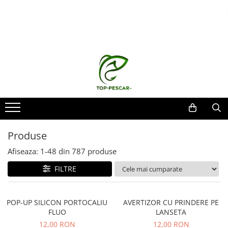
Toate Produsele
Pescuit la Crap
Echipament de bază
Lansete crap
Mulinete crap
Fire crap
Cârlige crap
Produse
Nadă și momeală
Afiseaza:
1-
48
din
787
produse
Nadă crap
Momeală cârlig crap
FILTRE
Pelete
Papanele
POP-UP SILICON PORTOCALIU
AVERTIZOR CU PRINDERE PE
Wafters
FLUO
LANSETA
Pop-up
12,00 RON
12,00 RON