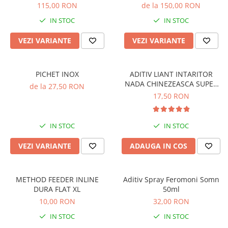
Crosete si burghie pescuit
115,00 RON
de la 150,00 RON
Foarfeca pescuit
IN STOC
IN STOC
Cleste pescuit
VEZI VARIANTE
VEZI VARIANTE
Tub antitangle
Pescuit la Spinning
Echipament de bază
PICHET INOX
ADITIV LIANT INTARITOR
Lansete spinning
NADA CHINEZEASCA SUPER
de la 27,50 RON
FINA 100G
17,50 RON
Mulinete spinning
Fire spinning
Sisteme de prindere
IN STOC
IN STOC
Cârlige spinning
VEZI VARIANTE
ADAUGA IN COS
Ancore pescuit
Jig pescuit
Momeli artificiale
METHOD FEEDER INLINE
Aditiv Spray Feromoni Somn
DURA FLAT XL
50ml
Voblere pescuit
10,00 RON
32,00 RON
Năluci siliconice
IN STOC
IN STOC
Năluci metalice