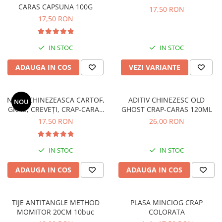
CARAS CAPSUNA 100G
Fir textil pescuit
17,50 RON
17,50 RON
Fir monofilament
Fir fluorocarbon
IN STOC
IN STOC
Fir leadcore
ADAUGA IN COS
VEZI VARIANTE
Fire de pescuit
Fir crap
Fir feeder
NADA CHINEZEASCA CARTOF,
ADITIV CHINEZESC OLD
NOU
GRÂU, CREVEȚI, CRAP-CARAS
GHOST CRAP-CARAS 120ML
Fir spinning
120G
17,50 RON
26,00 RON
Fir staționar
Nadă și momeală
Boilies
IN STOC
IN STOC
Pop-Up
ADAUGA IN COS
ADAUGA IN COS
Pelete pescuit
Aditivi și arome
TIJE ANTITANGLE METHOD
PLASA MINCIOG CRAP
Nadă pescuit
MOMITOR 20CM 10buc
COLORATA