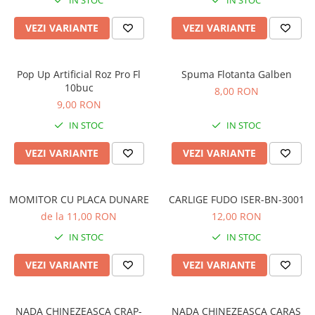
IN STOC
IN STOC
Minciog pescuit
VEZI VARIANTE
VEZI VARIANTE
Picheți pescuit
Rod pod
Pop Up Artificial Roz Pro Fl
Spuma Flotanta Galben
Swingere pescuit
10buc
8,00 RON
Suport lansete
9,00 RON
Senzori pescuit
IN STOC
IN STOC
Accesorii
VEZI VARIANTE
VEZI VARIANTE
Agrafe pescuit
Vartej pescuit
MOMITOR CU PLACA DUNARE
Rig pescuit
CARLIGE FUDO ISER-BN-3001
de la 11,00 RON
12,00 RON
Opritoare pescuit
Crosete si burghie pescuit
IN STOC
IN STOC
Foarfeca pescuit
VEZI VARIANTE
VEZI VARIANTE
Cleste pescuit
Tub antitangle
Fire Pescuit
NADA CHINEZEASCA CRAP-
NADA CHINEZEASCA CARAS