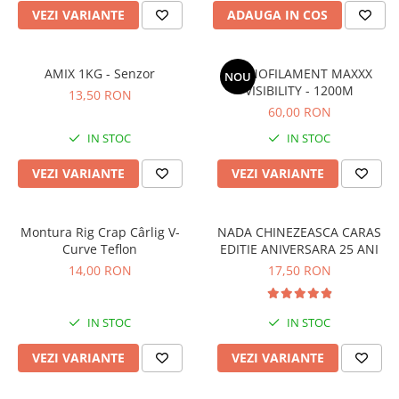
Cicade pescuit
VEZI VARIANTE
ADAUGA IN COS
Accesorii spinning
Vartej pescuit
AMIX 1KG - Senzor
MONOFILAMENT MAXXX
NOU
Agrafe pescuit
VISIBILITY - 1200M
13,50 RON
Rig pescuit
60,00 RON
Opritoare pescuit
IN STOC
IN STOC
Crosete si burghie pescuit
VEZI VARIANTE
VEZI VARIANTE
Foarfeca pescuit
Cleste pescuit
Tub antitangle
Montura Rig Crap Cârlig V-
NADA CHINEZEASCA CARAS
Pescuit Staționar
Curve Teflon
EDITIE ANIVERSARA 25 ANI
Echipament de bază
14,00 RON
17,50 RON
Undițe de pescuit
Fire stationar
IN STOC
IN STOC
Montaj și accesorii
VEZI VARIANTE
VEZI VARIANTE
Plumbi pescuit
Plute pescuit