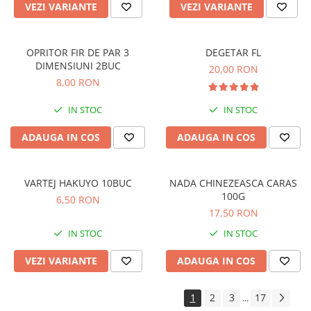
VEZI VARIANTE
VEZI VARIANTE
Wafters
Dipuri pescuit
Alune tigrate
OPRITOR FIR DE PAR 3
DEGETAR FL
DIMENSIUNI 2BUC
20,00 RON
Camping/Bagajerie
8,00 RON
Penare Pescuit
IN STOC
IN STOC
Scaune pescuit
Genti pescuit
ADAUGA IN COS
ADAUGA IN COS
Accesorii camping pescuit
Lanterne pescuit
VARTEJ HAKUYO 10BUC
NADA CHINEZEASCA CARAS
100G
Umbrele pescuit
6,50 RON
17,50 RON
Huse pescuit
IN STOC
IN STOC
VEZI VARIANTE
ADAUGA IN COS
1
2
3
17
...