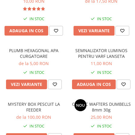
10,00 RON
de la 17,50 RON
Nadă crap
Nadă feeder
Nada caras
IN STOC
IN STOC
Nada somn
ADAUGA IN COS
VEZI VARIANTE
Nadă novac
Momeală pește
PLUMB HEXAGONAL APA
SEMNALIZATOR LUMINOS
Momeala caras
CURGATOARE
PENTRU VARF LANSETA
Momeala somn
de la 5,00 RON
11,00 RON
Momeala fitofag
IN STOC
IN STOC
Momeala novac
Momeli artificiale
VEZI VARIANTE
ADAUGA IN COS
Momeala feeder
Momeala crap
MYSTERY BOX PESCUIT LA
COCIOC WAFTERS DUMBELLS
NOU
Momeli artificiale
FEEDER
8mm 30g
Pufuleti
de la 100,00 RON
25,00 RON
Porumb
IN STOC
IN STOC
Papanele