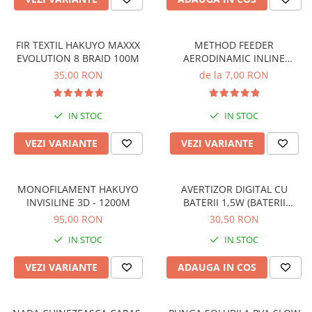
Rig pescuit
Opritoare pescuit
FIR TEXTIL HAKUYO MAXXX
METHOD FEEDER
Crosete si burghie pescuit
EVOLUTION 8 BRAID 100M
AERODINAMIC INLINE
Foarfeca pescuit
DISTANCE
35,00 RON
de la 7,00 RON
Cleste pescuit
Tub antitangle
IN STOC
IN STOC
Pescuit la Feeder
Echipament de bază
VEZI VARIANTE
VEZI VARIANTE
Lansete feeder
Mulinete feeder
MONOFILAMENT HAKUYO
AVERTIZOR DIGITAL CU
Fire feeder
INVISILINE 3D - 1200M
BATERII 1,5W (BATERII
Cârlige feeder
INCLUSE)
95,00 RON
30,50 RON
Monturi și componente
IN STOC
IN STOC
Momitoare method feeder
VEZI VARIANTE
ADAUGA IN COS
Matriță method feeder
Montură feeder
Coșulețe feeder