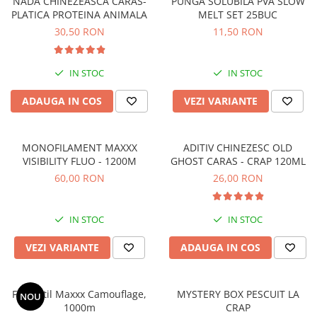
NADA CHINEZEASCA CARAS-
PUNGA SOLUBILA PVA SLOW
Accesorii feeder
PLATICA PROTEINA ANIMALA
MELT SET 25BUC
30,50 RON
11,50 RON
Nadă și momeală
Nadă feeder
Momeală cârlig feeder
IN STOC
IN STOC
Pelete
ADAUGA IN COS
VEZI VARIANTE
Pop-up
Wafters
Alune tigrate
MONOFILAMENT MAXXX
ADITIV CHINEZESC OLD
VISIBILITY FLUO - 1200M
GHOST CARAS - CRAP 120ML
Semnalizare și suport
60,00 RON
26,00 RON
Avertizori feeder
Suport feeder
IN STOC
IN STOC
Accesorii diverse
Vartej pescuit
VEZI VARIANTE
ADAUGA IN COS
Agrafe pescuit
Rig pescuit
Fir Textil Maxxx Camouflage,
MYSTERY BOX PESCUIT LA
NOU
Opritoare pescuit
1000m
CRAP