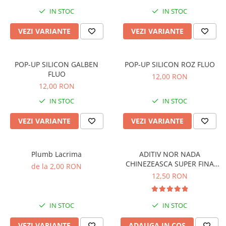
Boilies
IN STOC
IN STOC
Porumb
Alune tigrate
VEZI VARIANTE
VEZI VARIANTE
Semnalizare și suport
Rod pod
POP-UP SILICON GALBEN
POP-UP SILICON ROZ FLUO
Senzori pescuit
FLUO
12,00 RON
Swingere pescuit
12,00 RON
Suport lansete
IN STOC
IN STOC
Picheți pescuit
VEZI VARIANTE
VEZI VARIANTE
Monturi și componente
Accesorii crap
Monturi crap
Plumb Lacrima
ADITIV NOR NADA
CHINEZEASCA SUPER FINA
Accesorii monturi
de la 2,00 RON
30G
12,50 RON
Pungi PVA
Accesorii diverse
IN STOC
IN STOC
Vartej pescuit
Agrafe pescuit
VEZI VARIANTE
ADAUGA IN COS