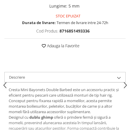
Opritoare pescuit
Lungime
:
5 mm
Crosete si burghie pescuit
STOC EPUIZAT
Foarfeca pescuit
Durata de livrare:
Termen de livrare intre 24-72h
Cleste pescuit
Cod Produs:
8716851493336
Tub antitangle
Adauga la Favorite
Descriere
Cresta Mini Bayonets Double Barbed este un accesoriu practic și
eficient pentru pescarii care utilizează monturi de tip hair rig.
Conceput pentru fixarea rapidă a momelilor, acesta permite
montarea boiliesurilor, peletelor, bucăților de carne și a altor
momeli fără utilizarea accesoriilor suplimentare.
Designul cu
dublu ghimp
oferă o prindere fermă și sigură a
momelii, prevenind alunecarea acesteia în timpul lansării,
recuperării sau atacurilor peștilor. Forma compactă contribuie la