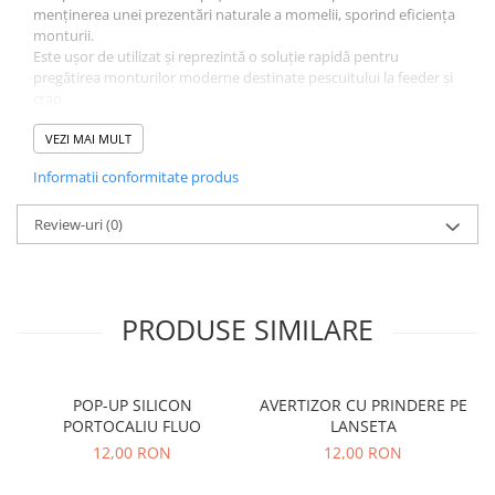
menținerea unei prezentări naturale a momelii, sporind eficiența
monturii.
Este ușor de utilizat și reprezintă o soluție rapidă pentru
pregătirea monturilor moderne destinate pescuitului la feeder și
crap.
Caracteristici tehnice
• Tip produs: spin de momeală (bayonet)
VEZI MAI MULT
• Model: Cresta Mini Bayonets Double Barbed
Informatii conformitate produs
• Design cu dublu ghimp pentru fixare sigură
• Potrivit pentru boilies, pelete, carne și alte momeli
• Menține prezentarea naturală a momelii
Review-uri
(0)
• Lungime: 5 mm
• Ambalare: 50 buc/plic
PRODUSE SIMILARE
POP-UP SILICON
AVERTIZOR CU PRINDERE PE
PORTOCALIU FLUO
LANSETA
12,00 RON
12,00 RON