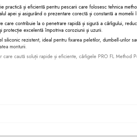
ie practică și eficientă pentru pescarii care folosesc tehnica meth
lul apei și asigurând o prezentare corectă și constantă a momelii în
are contribuie la o penetrare rapidă și sigură a cârligului, reducând
și protecție excelentă împotriva coroziunii și uzurii.
l siliconic rezistent, ideal pentru fixarea peletilor, dumbell-urilor 
atea monturii.
r care caută soluții rapide și eficiente, cârligele PRO FL Method Pe
eeder
rită la înțepare
ă