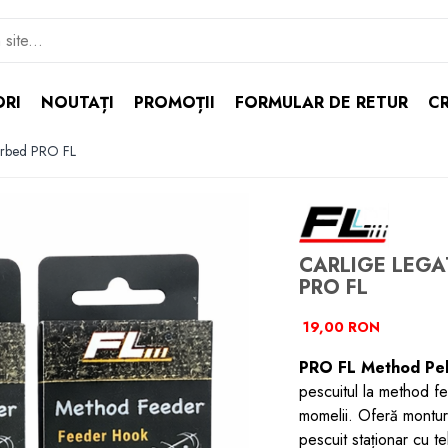
ORI
NOUTAȚI
PROMOȚII
FORMULAR DE RETUR
CR
Barbed PRO FL
CARLIGE LEGA
PRO FL
19,00 RON
PRO FL Method Pel
pescuitul la method f
momelii. Oferă monturi
pescuit staționar cu 