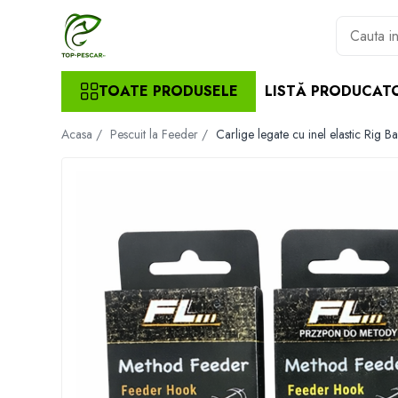
Toate Produsele
TOATE PRODUSELE
LISTĂ PRODUCAT
Pescuit la Crap
Echipament de bază
Acasa /
Pescuit la Feeder /
Carlige legate cu inel elastic Rig 
Lansete crap
Mulinete crap
Fire crap
Cârlige crap
Nadă și momeală
Nadă crap
Momeală cârlig crap
Pelete
Papanele
Wafters
Pop-up