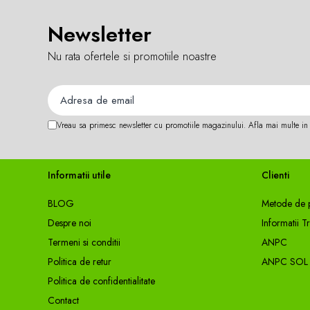
Accesorii feeder
Newsletter
• Model:
PRO FL Method Pellet Band Rig
Nadă și momeală
• Mărime cârlig:
Nr. 8 / 10
Nadă feeder
Nu rata ofertele si promotiile noastre
Momeală cârlig feeder
• Tip cârlig:
cu ochet, micro-spin
Pelete
• Finisaj cârlige:
Teflon
Pop-up
• Accesorii:
inel siliconic integrat pentru mome
Wafters
Vreau sa primesc newsletter cu promotiile magazinului. Afla mai multe i
• Destinație:
pescuit la crap, caras, platică –
Alune tigrate
Semnalizare și suport
Informatii utile
Clienti
Avertizori feeder
Suport feeder
BLOG
Metode de p
Accesorii diverse
Despre noi
Informatii T
Vartej pescuit
Termeni si conditii
ANPC
Agrafe pescuit
Politica de retur
ANPC SOL
Rig pescuit
Politica de confidentialitate
Opritoare pescuit
Contact