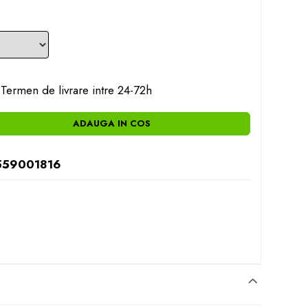
Termen de livrare intre 24-72h
ADAUGA IN COS
559001816