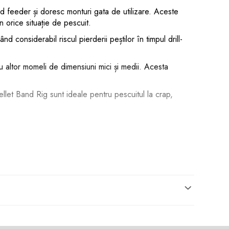
od feeder și doresc monturi gata de utilizare. Aceste
 orice situație de pescuit.
 considerabil riscul pierderii peștilor în timpul drill-
sau altor momeli de dimensiuni mici și medii. Acesta
llet Band Rig sunt ideale pentru pescuitul la crap,