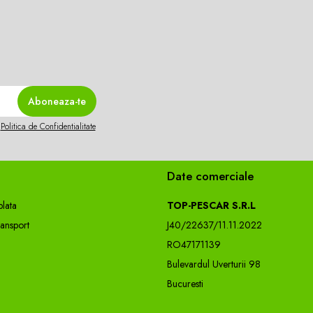
ală
n
Politica de Confidentialitate
 method feeder
Date comerciale
lata
TOP-PESCAR S.R.L
ransport
J40/22637/11.11.2022
RO47171139
Bulevardul Uverturii 98
Bucuresti