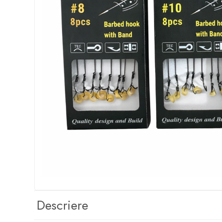
Boilies
Porumb
Alune tigrate
Semnalizare și suport
Rod pod
Senzori pescuit
Swingere pescuit
Suport lansete
Picheți pescuit
Monturi și componente
Accesorii crap
Monturi crap
Accesorii monturi
Pungi PVA
Accesorii diverse
Descriere
Vartej pescuit
Agrafe pescuit