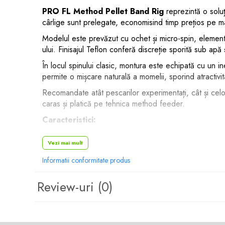
Rig pescuit
PRO FL Method Pellet Band Rig
reprezintă o soluț
Opritoare pescuit
cârlige sunt prelegate, economisind timp prețios pe ma
Crosete si burghie pescuit
Modelul este prevăzut cu ochet și micro-spin, elemente c
Foarfeca pescuit
ului. Finisajul Teflon conferă discreție sporită sub apă 
Cleste pescuit
În locul spinului clasic, montura este echipată cu un ine
Tub antitangle
permite o mișcare naturală a momelii, sporind atractivit
Pescuit la Feeder
Recomandate atât pescarilor experimentați, cât și celo
Echipament de bază
caras și platică pe tehnica method feeder.
Lansete feeder
Caracteristici:
Mulinete feeder
Fire feeder
• Cârlige gata legate pentru pescuitul cu method f
Vezi mai mult
Cârlige feeder
• Cârlige cu ochet și micro-spin pentru eficiență spo
Informatii conformitate produs
Monturi și componente
• Finisaj Teflon pentru rezistență și discreție sub ap
Review-uri
(0)
Momitoare method feeder
• Inel siliconic rezistent pentru fixarea momelilor
Matriță method feeder
• Monturi practice, gata de utilizare direct pe mal
Montură feeder
Coșulețe feeder
Specificații tehnice: