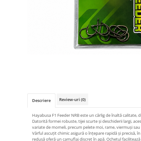
Boilies
Porumb
Alune tigrate
Semnalizare și suport
Rod pod
Senzori pescuit
Swingere pescuit
Suport lansete
Picheți pescuit
Monturi și componente
Accesorii crap
Monturi crap
Review-uri
(0)
Descriere
Accesorii monturi
Pungi PVA
Hayabusa F1 Feeder NRB este un cârlig de înaltă calitate, de
Accesorii diverse
Datorită formei robuste, tijei scurte și deschiderii largi, a
variate de momeli, precum pelete moi, rame, viermuși sa
Vartej pescuit
Vârful ascuțit chimic asigură o înțepare rapidă și precisă, în
Agrafe pescuit
redusă oferă un camuflaj discret în apă. Ochetul facilitează