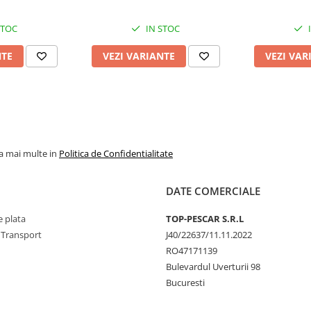
STOC
IN STOC
NTE
VEZI VARIANTE
VEZI VAR
la mai multe in
Politica de Confidentialitate
DATE COMERCIALE
 plata
TOP-PESCAR S.R.L
 Transport
J40/22637/11.11.2022
RO47171139
Bulevardul Uverturii 98
Bucuresti