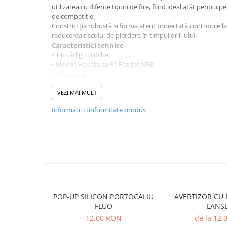
utilizarea cu diferite tipuri de fire, fiind ideal atât pentru p
Rig pescuit
de competiție.
Opritoare pescuit
Construcția robustă și forma atent proiectată contribuie la o
Crosete si burghie pescuit
reducerea riscului de pierdere în timpul drill-ului.
Caracteristici tehnice
Foarfeca pescuit
• Tip cârlig: cu ochet
Cleste pescuit
• Model: Hayabusa F1 Feeder NRB
• Tijă scurtă
Tub antitangle
• Deschidere largă
Pescuit la Feeder
• Vârf ascuțit chimic
VEZI MAI MULT
Echipament de bază
• Finisaj NRB cu reflexie redusă
Informatii conformitate produs
• Potrivit pentru pelete, rame, viermuși și porumb
Lansete feeder
• Ambalare: 10 buc/plic
Mulinete feeder
Fire feeder
Cârlige feeder
Monturi și componente
Momitoare method feeder
POP-UP SILICON PORTOCALIU
AVERTIZOR CU 
Matriță method feeder
FLUO
LANS
Montură feeder
12,00 RON
de la 12
Coșulețe feeder