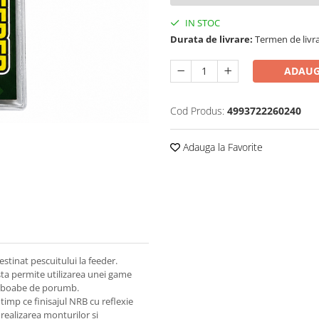
IN STOC
Durata de livrare:
Termen de livra
ADAUG
Cod Produs:
4993722260240
Adauga la Favorite
stinat pescuitului la feeder.
cesta permite utilizarea unei game
u boabe de porumb.
 timp ce finisajul NRB cu reflexie
 realizarea monturilor și