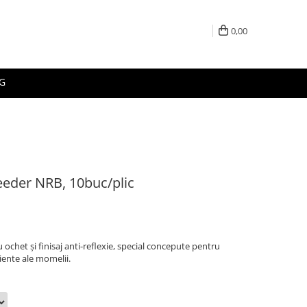
0,00
G
eeder NRB, 10buc/plic
ochet și finisaj anti-reflexie, special concepute pentru
ciente ale momelii.