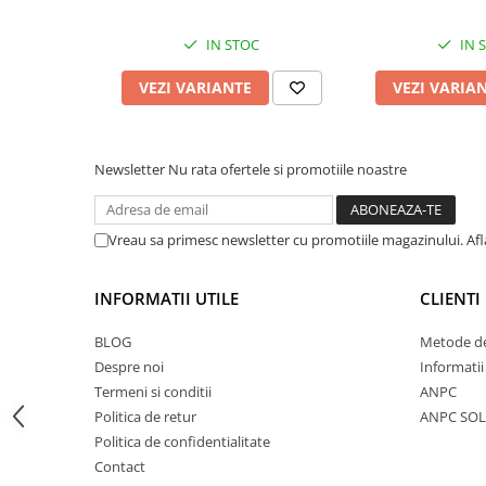
Accesorii feeder
IN STOC
IN 
Nadă și momeală
Nadă feeder
VEZI VARIANTE
VEZI VARIA
Momeală cârlig feeder
Pelete
Pop-up
Newsletter
Nu rata ofertele si promotiile noastre
Wafters
Alune tigrate
Vreau sa primesc newsletter cu promotiile magazinului. Af
Semnalizare și suport
Avertizori feeder
INFORMATII UTILE
CLIENTI
Suport feeder
BLOG
Metode de
Accesorii diverse
Despre noi
Informatii
Vartej pescuit
Termeni si conditii
ANPC
Agrafe pescuit
Politica de retur
ANPC SOL
Rig pescuit
Politica de confidentialitate
Opritoare pescuit
Contact