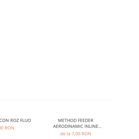
POP-UP SILICON ROZ FLUO
METHOD FEEDER
Spuma 
AERODINAMIC INLINE
00 RON
DISTANCE
de la 7,00 RON