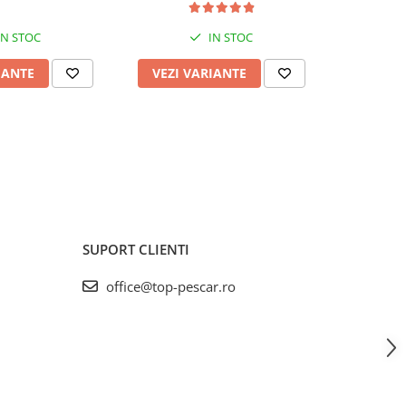
IN STOC
IN STOC
IANTE
VEZI VARIANTE
VEZI 
SUPORT CLIENTI
office@top-pescar.ro