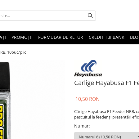
AȚI
PROMOȚII
FORMULAR DE RETUR
CREDIT TBI BANK
BLO
RB, 10buc/plic
Carlige Hayabusa F1 F
10,50 RON
Cârlige Hayabusa F1 Feeder NRB, cu 
pescuitul la feeder și prezentări efi
Numar
: