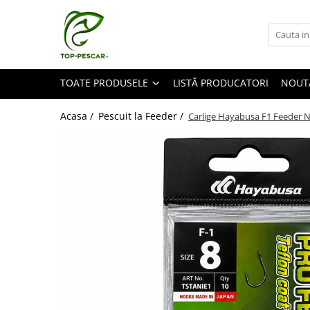
Toate Produsele
Pescuit la Crap
TOATE PRODUSELE
LISTĂ PRODUCATORI
NOUT
Echipament de bază
Lansete crap
Acasa /
Pescuit la Feeder /
Carlige Hayabusa F1 Feeder N
Mulinete crap
Fire crap
Cârlige crap
Nadă și momeală
Nadă crap
Momeală cârlig crap
Pelete
Papanele
Wafters
Pop-up