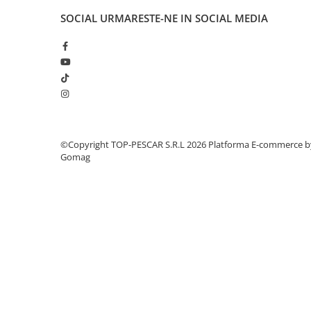
Crosete si burghie pescuit
SOCIAL
URMARESTE-NE IN SOCIAL MEDIA
Foarfeca pescuit
Cleste pescuit
Tub antitangle
Pescuit la Spinning
Echipament de bază
Lansete spinning
Mulinete spinning
©Copyright TOP-PESCAR S.R.L 2026
Platforma E-commerce b
Fire spinning
Gomag
Sisteme de prindere
Cârlige spinning
Ancore pescuit
Jig pescuit
Momeli artificiale
Voblere pescuit
Năluci siliconice
Năluci metalice