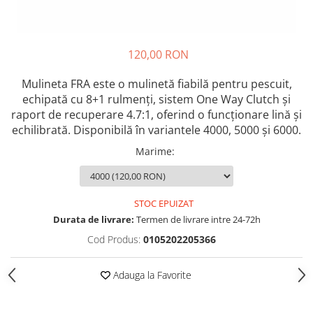
Opritoare pescuit
Crosete si burghie pescuit
Foarfeca pescuit
120,00 RON
Cleste pescuit
Tub antitangle
Mulineta FRA este o mulinetă fiabilă pentru pescuit,
echipată cu 8+1 rulmenți, sistem One Way Clutch și
raport de recuperare 4.7:1, oferind o funcționare lină și
echilibrată. Disponibilă în variantele 4000, 5000 și 6000.
Marime
:
STOC EPUIZAT
Durata de livrare:
Termen de livrare intre 24-72h
Cod Produs:
0105202205366
Adauga la Favorite