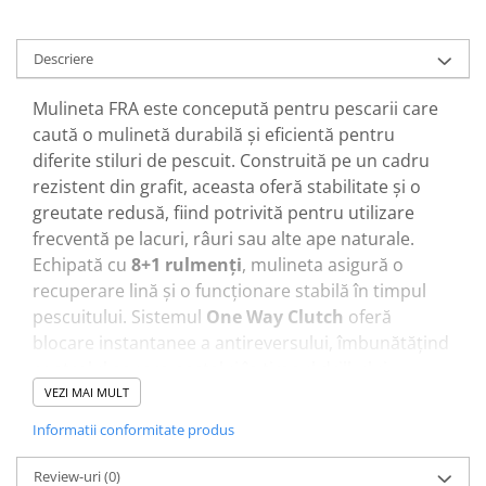
Descriere
Mulineta FRA este concepută pentru pescarii care
caută o mulinetă durabilă și eficientă pentru
diferite stiluri de pescuit. Construită pe un cadru
rezistent din grafit, aceasta oferă stabilitate și o
greutate redusă, fiind potrivită pentru utilizare
frecventă pe lacuri, râuri sau alte ape naturale.
Echipată cu
8+1 rulmenți
, mulineta asigură o
recuperare lină și o funcționare stabilă în timpul
pescuitului. Sistemul
One Way Clutch
oferă
blocare instantanee a antireversului, îmbunătățind
controlul asupra peștelui în timpul drill-ului.
Tehnologia
System Balance și Computer
VEZI MAI MULT
Balanced
contribuie la reducerea vibrațiilor și la o
Informatii conformitate produs
funcționare uniformă a mecanismului. Raportul de
recuperare de
4.7:1
oferă un echilibru foarte bun
Review-uri
(0)