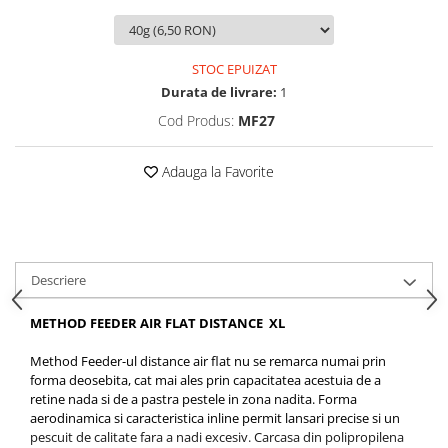
Rig pescuit
Opritoare pescuit
Crosete si burghie pescuit
STOC EPUIZAT
Durata de livrare:
1
Foarfeca pescuit
Cod Produs:
MF27
Cleste pescuit
Tub antitangle
Adauga la Favorite
Pescuit la Feeder
Echipament de bază
Lansete feeder
Mulinete feeder
Descriere
Fire feeder
Cârlige feeder
METHOD FEEDER AIR FLAT DISTANCE XL
Monturi și componente
Method Feeder-ul distance air flat nu se remarca numai prin
Momitoare method feeder
forma deosebita, cat mai ales prin capacitatea acestuia de a
Matriță method feeder
retine nada si de a pastra pestele in zona nadita. Forma
Montură feeder
aerodinamica si caracteristica inline permit lansari precise si un
pescuit de calitate fara a nadi excesiv. Carcasa din polipropilena
Coșulețe feeder