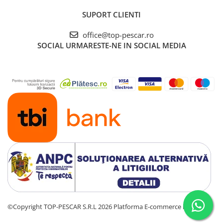
Cicade pescuit
SUPORT CLIENTI
Accesorii spinning
office@top-pescar.ro
Vartej pescuit
SOCIAL
URMARESTE-NE IN SOCIAL MEDIA
Agrafe pescuit
Rig pescuit
Opritoare pescuit
Crosete si burghie pescuit
Foarfeca pescuit
Cleste pescuit
Tub antitangle
Pescuit Staționar
Echipament de bază
Undițe de pescuit
Fire stationar
Montaj și accesorii
©Copyright TOP-PESCAR S.R.L 2026
Platforma E-commerce by Gomag
Plumbi pescuit
Plute pescuit