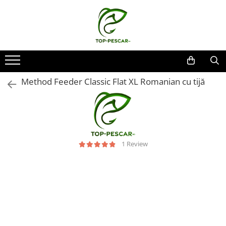
Toate Produsele
Pescuit la Crap
Echipament de bază
Method Feeder Classic Flat XL Romanian cu tijă
Lansete crap
Mulinete crap
Fire crap
Cârlige crap
Nadă și momeală
1 Review
Nadă crap
Momeală cârlig crap
Pelete
Papanele
Wafters
Pop-up