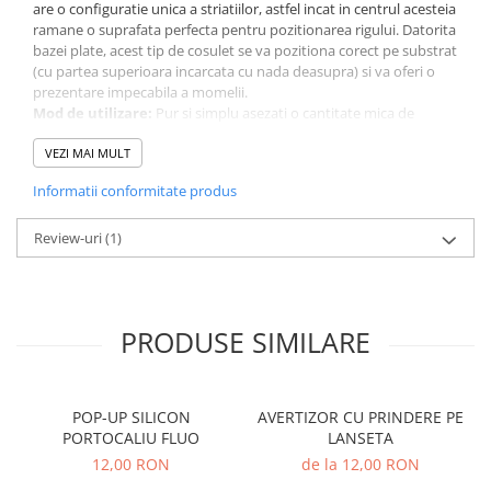
are o configuratie unica a striatiilor, astfel incat in centrul acesteia
Accesorii feeder
ramane o suprafata perfecta pentru pozitionarea rigului. Datorita
bazei plate, acest tip de cosulet se va pozitiona corect pe substrat
Nadă și momeală
(cu partea superioara incarcata cu nada deasupra) si va oferi o
Nadă feeder
prezentare impecabila a momelii.
Mod de utilizare:
Pur si simplu asezati o cantitate mica de
Momeală cârlig feeder
groundbait sau pelete in matrita, pozitionati rigul in mijlocul
Pelete
method feeder-ului si apoi umpleti matrita pana atinge partea
VEZI MAI MULT
Pop-up
superioara. Comprimati method feeder-ul in nada, impingeti
Informatii conformitate produs
butonul de eliberare si obtineti o "galusca" de nadire perfect
Wafters
setata. Este indicat ca in zonele cu vegetatie submersa
Alune tigrate
abundenta, sa folosim momeli de carlig flotante, care se vor ridica
Review-uri
(1)
Semnalizare și suport
in norul de nada ce se disperseaza in coloana de apa.
Avertizori feeder
Suport feeder
Caracteristici:
PRODUSE SIMILARE
Accesorii diverse
Tip momitor: inline (culisant)
Vartej pescuit
Model method feeder: Air Flat XL
Forma compacta si aerodinamica
Agrafe pescuit
POP-UP SILICON
AVERTIZOR CU PRINDERE PE
Lanseuri precise la distanta
PORTOCALIU FLUO
LANSETA
Rig pescuit
Pozitionare corecta pe substrat
12,00 RON
de la 12,00 RON
Opritoare pescuit
Ambalaj: 1 buc