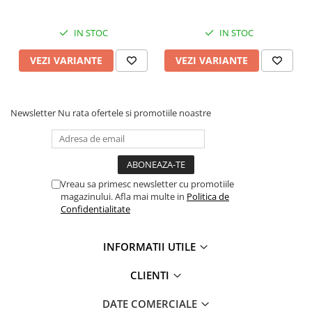
Crosete si burghie pescuit
Foarfeca pescuit
IN STOC
IN STOC
Cleste pescuit
Tub antitangle
VEZI VARIANTE
VEZI VARIANTE
Pescuit la Spinning
Echipament de bază
Newsletter
Nu rata ofertele si promotiile noastre
Lansete spinning
Mulinete spinning
Fire spinning
Sisteme de prindere
Vreau sa primesc newsletter cu promotiile
Cârlige spinning
magazinului. Afla mai multe in
Politica de
Ancore pescuit
Confidentialitate
Jig pescuit
Momeli artificiale
INFORMATII UTILE
Voblere pescuit
CLIENTI
Năluci siliconice
Năluci metalice
DATE COMERCIALE