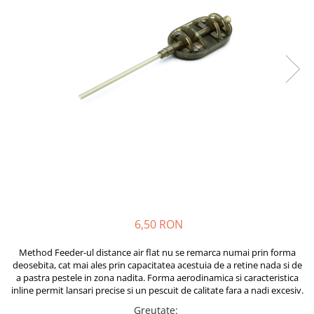
Boilies
Porumb
Alune tigrate
Semnalizare și suport
Rod pod
Senzori pescuit
Swingere pescuit
Suport lansete
Picheți pescuit
Monturi și componente
Accesorii crap
Monturi crap
6,50 RON
Accesorii monturi
Pungi PVA
Method Feeder-ul distance air flat nu se remarca numai prin forma
deosebita, cat mai ales prin capacitatea acestuia de a retine nada si de
Accesorii diverse
a pastra pestele in zona nadita. Forma aerodinamica si caracteristica
Vartej pescuit
inline permit lansari precise si un pescuit de calitate fara a nadi excesiv.
Agrafe pescuit
Greutate
: