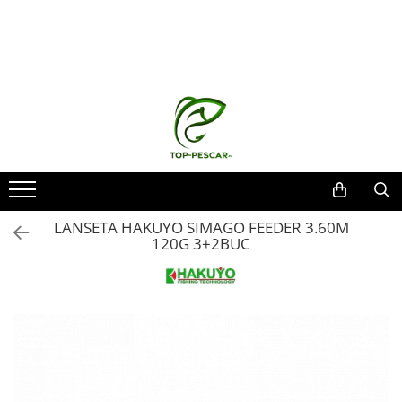
Toate Produsele
Pescuit la Crap
Echipament de bază
Lansete crap
Mulinete crap
Fire crap
Cârlige crap
LANSETA HAKUYO SIMAGO FEEDER 3.60M
Nadă și momeală
120G 3+2BUC
Nadă crap
Momeală cârlig crap
Pelete
Papanele
Wafters
Pop-up