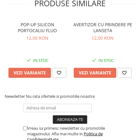
PRODUSE SIMILARE
Crosete si burghie pescuit
Lungime de transport: 132cm
Foarfeca pescuit
Numar tronsoane: 3+2
Putere de aruncare: 120g
Cleste pescuit
Blank: Carbon 36T
POP-UP SILICON
AVERTIZOR CU PRINDERE PE
Tub antitangle
Inel de plecare de 25mm
PORTOCALIU FLUO
LANSETA
Mandrina: DPS 18mm
Pescuit la Spinning
12,00 RON
12,00 RON
Maner: EVA + lemn de balsa
Echipament de bază
Greutate: 242g.
Lansete spinning
Mulinete spinning
IN STOC
IN STOC
Fire spinning
VEZI VARIANTE
VEZI VARIANTE
Sisteme de prindere
Cârlige spinning
Ancore pescuit
Newsletter
Nu rata ofertele si promotiile noastre
Jig pescuit
Momeli artificiale
Voblere pescuit
Năluci siliconice
Vreau sa primesc newsletter cu promotiile
magazinului. Afla mai multe in
Politica de
Năluci metalice
Confidentialitate