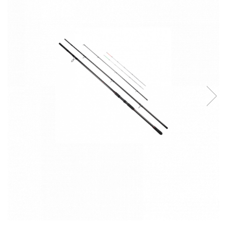
Boilies
Porumb
Alune tigrate
Semnalizare și suport
Rod pod
Senzori pescuit
Swingere pescuit
Suport lansete
Picheți pescuit
Monturi și componente
Accesorii crap
Monturi crap
Accesorii monturi
Pungi PVA
Accesorii diverse
Vartej pescuit
Agrafe pescuit