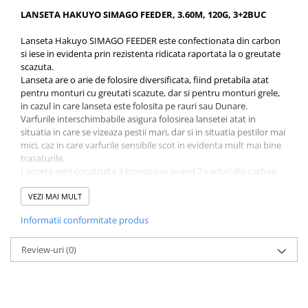
Accesorii feeder
LANSETA HAKUYO SIMAGO FEEDER, 3.60M, 120G, 3+2BUC
Nadă și momeală
Lanseta Hakuyo SIMAGO FEEDER este confectionata din carbon
Nadă feeder
si iese in evidenta prin rezistenta ridicata raportata la o greutate
scazuta.
Momeală cârlig feeder
Lanseta are o arie de folosire diversificata, fiind pretabila atat
Pelete
pentru monturi cu greutati scazute, dar si pentru monturi grele,
in cazul in care lanseta este folosita pe rauri sau Dunare.
Pop-up
Varfurile interschimbabile asigura folosirea lansetei atat in
Wafters
situatia in care se vizeaza pestii mari, dar si in situatia pestilor mai
Alune tigrate
mici, caz in care varfurile sensibile scot in evidenta mult mai bine
trasaturile.
Semnalizare și suport
Lanseta este construita 3 tronsoane avand 2 varfuri din carbon
Avertizori feeder
de schimb cu actiuni diferite (1,5 OZ si 3 OZ puterea varfurilor).
Cotorul lansetei este construit din material EVA iar inelele sic slim
VEZI MAI MULT
Suport feeder
30mm (inelul de plecare).
Accesorii diverse
Informatii conformitate produs
Inelul lansetei de varf este construit special pentru a nu se putea
infasura firul pe acesta.
Vartej pescuit
Review-uri
(0)
Agrafe pescuit
Rig pescuit
Caracteristici:
Opritoare pescuit
Lungime: 3.60m