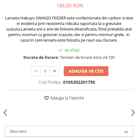
Rig pescuit
188,00 RON
Opritoare pescuit
Lanseta Hakuyo SIMAGO FEEDER este confectionata din carbon si iese
Crosete si burghie pescuit
in evidenta prin rezistenta ridicata raportata la o greutate
Foarfeca pescuit
scazuta.Lanseta are o arie de folosire diversificata, fiind pretabila atat
pentru monturi cu greutati scazute, dar si pentru monturi grele, in
Cleste pescuit
cazul in care lanseta este folosita pe rauri sau Dunare.
Tub antitangle
IN STOC
Pescuit la Feeder
Durata de livrare:
Termen de livrare intre 24-72h
Echipament de bază
Lansete feeder
ADAUGA IN COS
Mulinete feeder
Cod Produs:
0105202201795
Fire feeder
Cârlige feeder
Adauga la Favorite
Monturi și componente
Momitoare method feeder
Matriță method feeder
Montură feeder
Descriere
Coșulețe feeder