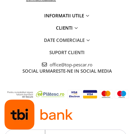
Cicade pescuit
Accesorii spinning
INFORMATII UTILE
Vartej pescuit
CLIENTI
Agrafe pescuit
Rig pescuit
DATE COMERCIALE
Opritoare pescuit
Crosete si burghie pescuit
SUPORT CLIENTI
Foarfeca pescuit
office@top-pescar.ro
Cleste pescuit
SOCIAL
URMARESTE-NE IN SOCIAL MEDIA
Tub antitangle
Pescuit Staționar
Echipament de bază
Undițe de pescuit
Fire stationar
Montaj și accesorii
Plumbi pescuit
Plute pescuit