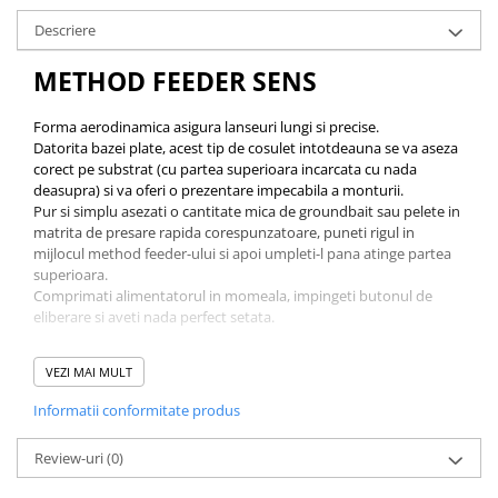
Descriere
METHOD FEEDER SENS
Forma aerodinamica asigura lanseuri lungi si precise.
Datorita bazei plate, acest tip de cosulet intotdeauna se va aseza
corect pe substrat (cu partea superioara incarcata cu nada
deasupra) si va oferi o prezentare impecabila a monturii.
Pur si simplu asezati o cantitate mica de groundbait sau pelete in
matrita de presare rapida corespunzatoare, puneti rigul in
mijlocul method feeder-ului si apoi umpleti-l pana atinge partea
superioara.
Comprimati alimentatorul in momeala, impingeti butonul de
eliberare si aveti nada perfect setata.
Greutate:20g-80g
VEZI MAI MULT
Dimensiuni exterioare: 50x29mm
Informatii conformitate produs
Se potriveste cu matrita Matrita method sens - COD FL1054
Review-uri
(0)
Greutatea poate sa difere fata de ce este
inscriptionat pe method feeder cu plus-minus 0-