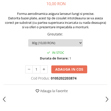
Opritoare pescuit
10,00 RON
Crosete si burghie pescuit
Forma aerodinamica asigura lanseuri lungi si precise.
Foarfeca pescuit
Datorita bazei plate, acest tip de cosulet intotdeauna se va aseza
Cleste pescuit
corect pe substrat (cu partea superioara incarcata cu nada deasupra)
si va oferi o prezentare impecabila a monturii.
Tub antitangle
Greutate
:
IN STOC
Durata de livrare:
1
ADAUGA IN COS
Cod Produs:
0105202203874
Adauga la Favorite