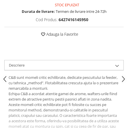
Opritoare pescuit
STOC EPUIZAT
Crosete si burghie pescuit
Durata de livrare:
Termen de livrare intre 24-72h
Foarfeca pescuit
Cod Produs:
6427416145950
Cleste pescuit
Tub antitangle
Adauga la Favorite
Descriere
C&B sunt momeli critic echilibrate, dedicate pescuitului la feeder,
cu tehnica „method”. Flotabilitatea crescuta ajuta la o prezentare
remarcabila a monturii.
Echipa C&B a acordat atentie gamei de arome, wafters-urile fiind
extrem de atractive pentru pestii pasnici aflati in zona nadita.
Aceste momeli critic echilibrate pot fi folosite cu succes pe
momitorul method, demonstrandu-si calitatile in pescuitul
platicii, crapului sau carasului. O caracteristica foarte importanta
a acestora este forma, oferindu-va posibilitatea de a utiliza aceste
momeli atat cu montura cu spin, cat si cu ceea de fir de par, sau