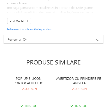
cu inel siliconic.
Intreaga gama se comercializeaza in borcane de 40 de grame,
continutul beneficiind de dimensiuni diferite, 6mm, respectiv
8mm.
Caracteristici:
VEZI MAI MULT
Flotabilitate crescuta;
Informatii conformitate produs
Critic echilibrate;
Diametre: 6-8mm;
Review-uri
Cantitate: 40 Gr.
(0)
PRODUSE SIMILARE
POP-UP SILICON
AVERTIZOR CU PRINDERE PE
PORTOCALIU FLUO
LANSETA
12,00 RON
12,00 RON
IN STOC
IN STOC