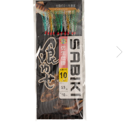
Boilies
Porumb
Alune tigrate
Semnalizare și suport
Rod pod
Senzori pescuit
Swingere pescuit
Suport lansete
Picheți pescuit
Monturi și componente
Accesorii crap
Monturi crap
Accesorii monturi
Pungi PVA
Accesorii diverse
Vartej pescuit
Agrafe pescuit