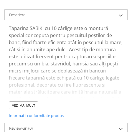
Accesorii feeder
Nadă și momeală
Descriere
Nadă feeder
Taparina SABIKI cu 10 cârlige este o montură
Momeală cârlig feeder
special concepută pentru pescuitul peștilor de
Pelete
banc, fiind foarte eficientă atât în pescuitul la mare,
Pop-up
cât și în anumite ape dulci. Acest tip de montură
Wafters
este utilizat frecvent pentru capturarea speciilor
Alune tigrate
precum scrumbia, stavridul, hamsia sau alți pești
Semnalizare și suport
mici și mijlocii care se deplasează în bancuri.
Fiecare taparină este echipată cu 10 cârlige legate
Avertizori feeder
profesional, decorate cu fire fluorescente și
Suport feeder
materiale strălucitoare care imită hrana naturală a
Accesorii diverse
peștilor. Aceste elemente reflectă lumina în apă și
Vartej pescuit
stimulează atacul peștilor chiar și în condiții de
VEZI MAI MULT
Agrafe pescuit
vizibilitate redusă sau apă tulbure.
Informatii conformitate produs
Rig pescuit
Montura este ușor de utilizat și permite capturarea
Opritoare pescuit
mai multor pești în același timp, fiind foarte
Review-uri
(0)