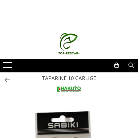
Toate Produsele
Pescuit la Crap
Echipament de bază
Lansete crap
Mulinete crap
Fire crap
Cârlige crap
TAPARINE 10 CARLIGE
Nadă și momeală
Nadă crap
Momeală cârlig crap
Pelete
Papanele
Wafters
Pop-up