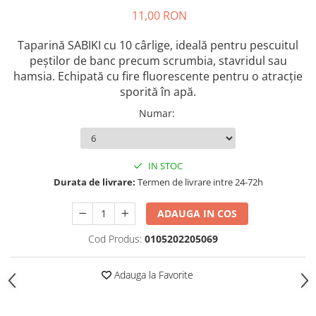
Rig pescuit
11,00 RON
Opritoare pescuit
Taparină SABIKI cu 10 cârlige, ideală pentru pescuitul
Crosete si burghie pescuit
peștilor de banc precum scrumbia, stavridul sau
Foarfeca pescuit
hamsia. Echipată cu fire fluorescente pentru o atracție
Cleste pescuit
sporită în apă.
Tub antitangle
Numar
:
Pescuit la Feeder
Echipament de bază
Lansete feeder
IN STOC
Mulinete feeder
Durata de livrare:
Termen de livrare intre 24-72h
Fire feeder
ADAUGA IN COS
Cârlige feeder
Monturi și componente
Cod Produs:
0105202205069
Momitoare method feeder
Adauga la Favorite
Matriță method feeder
Montură feeder
Coșulețe feeder