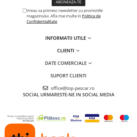
Cicade pescuit
Vreau sa primesc newsletter cu promotiile
Accesorii spinning
magazinului. Afla mai multe in
Politica de
Vartej pescuit
Confidentialitate
Agrafe pescuit
Rig pescuit
INFORMATII UTILE
Opritoare pescuit
CLIENTI
Crosete si burghie pescuit
Foarfeca pescuit
DATE COMERCIALE
Cleste pescuit
SUPORT CLIENTI
Tub antitangle
Pescuit Staționar
office@top-pescar.ro
Echipament de bază
SOCIAL
URMARESTE-NE IN SOCIAL MEDIA
Undițe de pescuit
Fire stationar
Montaj și accesorii
Plumbi pescuit
Plute pescuit