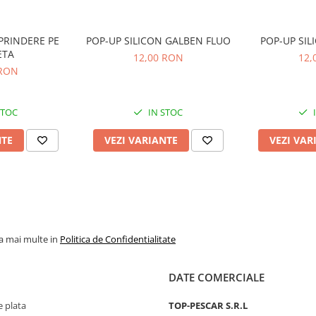
PRINDERE PE
POP-UP SILICON GALBEN FLUO
ETA
12,00 RON
12,
 RON
STOC
IN STOC
NTE
VEZI VARIANTE
VEZI VAR
la mai multe in
Politica de Confidentialitate
DATE COMERCIALE
 plata
TOP-PESCAR S.R.L