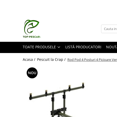
Toate Produsele
Pescuit la Crap
Echipament de bază
Lansete crap
TOATE PRODUSELE
LISTĂ PRODUCATORI
NOUT
Mulinete crap
Fire crap
Acasa /
Pescuit la Crap /
Rod Pod 4 Posturi 4 Picioare Ve
Cârlige crap
Nadă și momeală
NOU
Nadă crap
Momeală cârlig crap
Pelete
Papanele
Wafters
Pop-up