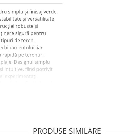
ru simplu și finisaj verde,
abilitate și versatilitate
rucției robuste și
sținere sigură pentru
 tipuri de teren.
 echipamentului, iar
a rapidă pe terenuri
u plaje. Designul simplu
intuitive, fiind potrivit
cei experimentați.
pod oferă flexibilitate în
u pescuitul staționar la
ediul natural, oferind în
ui.
PRODUSE SIMILARE