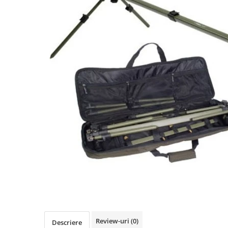
Boilies
Porumb
Alune tigrate
Semnalizare și suport
Rod pod
Senzori pescuit
Swingere pescuit
Suport lansete
Picheți pescuit
Monturi și componente
Accesorii crap
Monturi crap
Accesorii monturi
Pungi PVA
Accesorii diverse
Vartej pescuit
Review-uri
(0)
Descriere
Agrafe pescuit