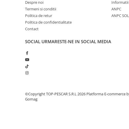
Crosete si burghie pescuit
Despre noi
Informatii
Foarfeca pescuit
Termeni si conditii
ANPC
Politica de retur
ANPC SOL
Cleste pescuit
Politica de confidentialitate
Tub antitangle
Contact
Pescuit la Spinning
Echipament de bază
SOCIAL
URMARESTE-NE IN SOCIAL MEDIA
Lansete spinning
Mulinete spinning
Fire spinning
Sisteme de prindere
Cârlige spinning
Ancore pescuit
Jig pescuit
©Copyright TOP-PESCAR S.R.L 2026
Platforma E-commerce b
Gomag
Momeli artificiale
Voblere pescuit
Năluci siliconice
Năluci metalice