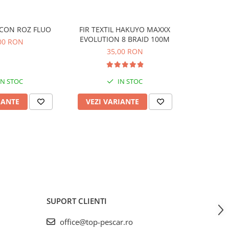
POP-UP SILICON ROZ FLUO
FIR TEXTIL HAKUYO MAXXX
MONOFI
EVOLUTION 8 BRAID 100M
INVISI
00 RON
35,00 RON
IN STOC
IN STOC
IANTE
VEZI VARIANTE
VEZI 
SUPORT CLIENTI
office@top-pescar.ro