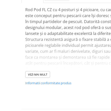
Rig pescuit
Rod Pod FL CZ cu 4 posturi și 4 picioare, cu cad
Opritoare pescuit
este conceput pentru pescarii care își doresc st
Crosete si burghie pescuit
în timpul partidelor de pescuit. Datorită const
Foarfeca pescuit
designului modular, acest rod pod oferă o su
Cleste pescuit
lansete și o adaptabilitate excelentă la diferite
Tub antitangle
Structura rezistentă asigură o fixare stabilă a
Pescuit la Feeder
picioarele reglabile individual permit ajustare
Echipament de bază
variate, cum ar fi maluri denivelate, diguri sa
Lansete feeder
face ca montarea și demontarea să fie rapide și 
atât pentru pescarii începători, cât și pentru 
Mulinete feeder
Cu o capacitate de până la 4 lansete, acest rod 
Fire feeder
configurarea echipamentului, fiind ideal pentr
VEZI MAI MULT
Cârlige feeder
crap. Finisajul verde se integrează discret în m
Monturi și componente
Informatii conformitate produs
același timp o bună vizibilitate a echipamentul
Momitoare method feeder
Caracteristici tehnice
Matriță method feeder
Tip produs: Rod Pod pentru pescuit
Montură feeder
Brand: FL
Coșulețe feeder