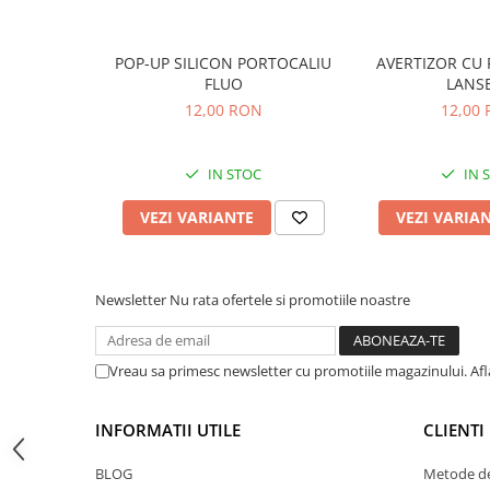
Număr posturi: 4 lansete
Accesorii feeder
Număr picioare: 4
Nadă și momeală
Cadru: simplu, stabil
POP-UP SILICON PORTOCALIU
AVERTIZOR CU 
Picioare: reglabile individual
FLUO
LANS
Nadă feeder
Utilizare: pescuit la crap / pescuit staționar
12,00 RON
12,00
Momeală cârlig feeder
Montare: rapidă și ușoară
Pelete
Culoare: verde
Pop-up
IN STOC
IN 
Wafters
VEZI VARIANTE
VEZI VARIA
Alune tigrate
Semnalizare și suport
Avertizori feeder
Newsletter
Nu rata ofertele si promotiile noastre
Suport feeder
Accesorii diverse
Vreau sa primesc newsletter cu promotiile magazinului. Af
Vartej pescuit
Agrafe pescuit
INFORMATII UTILE
CLIENTI
Rig pescuit
Opritoare pescuit
BLOG
Metode de