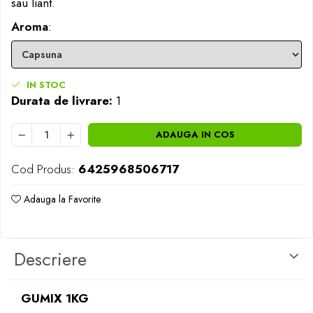
sau liant.
Opritoare pescuit
Crosete si burghie pescuit
Aroma
:
Foarfeca pescuit
Cleste pescuit
Tub antitangle
IN STOC
Durata de livrare:
1
ADAUGA IN COS
Cod Produs:
6425968506717
Adauga la Favorite
Descriere
GUMIX 1KG