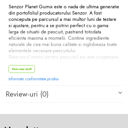
Senzor Planet Gumix este o nada de ultima generatie
din portofoliul producatorului Senzor. A fost
conceputa pe parcursul a mai multor luni de testare
si ajustare, pentru a se potrivi perfect cu o gama
larga de situatii de pescuit, pastrand totodata
eficienta maxima a momelii. Contine ingrediente
naturale de cea mai buna calitate si inglobeaza toate
elementele necesare pescuitului.
Raspunsul nostru pentru pescuitul pe ape curgatoare,
cand curentii raului imprastie nada de pe momitor.
Umectata cu apa din rau, Gumix va ramane mai mult
Vezi mai mult
timp pe momitor, datorita dozajului suplimentar de
Informatii conformitate produs
lianti ce o defineste. Acest amestec de origine
cerealiera se poate utiliza si in tandem cu alte nade,
Review-uri
(0)
cu rol de intaritor sau liant.
Caracteristici:
Tip nada: groundbait