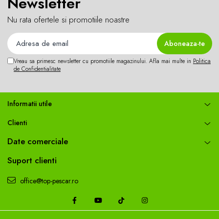
Newsletter
Ingrediente naturale
Stimulenti de hranire
Nu rata ofertele si promotiile noastre
Aroma persistenta
Ambalaj: 1kg/punga
Vreau sa primesc newsletter cu promotiile magazinului. Afla mai multe in
Politica
de Confidentialitate
Informatii utile
Clienti
Date comerciale
Suport clienti
office@top-pescar.ro