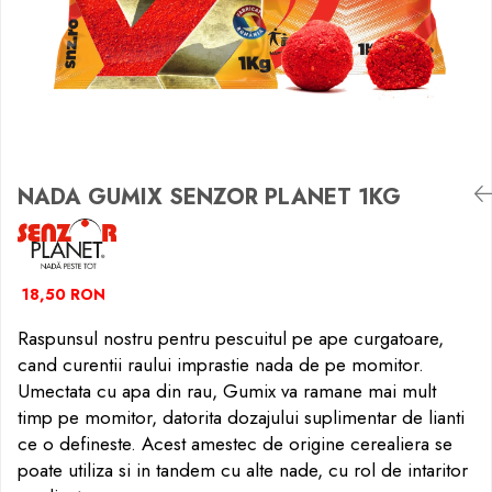
Crosete si burghie pescuit
Momeală cârlig feeder
Accesorii spinning
Foarfeca pescuit
Momeala fitofag
Alune tigrate
Foarfeca pescuit
Pelete
Cleste pescuit
Vartej pescuit
Momeala novac
Semnalizare și suport
Cleste pescuit
Pop-up
Tub antitangle
Agrafe pescuit
Momeli artificiale
Tub antitangle
Rod pod
Wafters
Rig pescuit
Momeala feeder
Senzori pescuit
Alune tigrate
Opritoare pescuit
Momeala crap
Swingere pescuit
Semnalizare și suport
Crosete si burghie pescuit
Momeli artificiale
Suport lansete
Avertizori feeder
Foarfeca pescuit
NADA GUMIX SENZOR PLANET 1KG
Pufuleti
Picheți pescuit
Suport feeder
Cleste pescuit
Porumb
Monturi și componente
Accesorii diverse
Tub antitangle
Papanele
Accesorii crap
Vartej pescuit
Wafters
18,50 RON
Monturi crap
Agrafe pescuit
Dipuri pescuit
Accesorii monturi
Rig pescuit
Raspunsul nostru pentru pescuitul pe ape curgatoare,
Alune tigrate
Pungi PVA
Opritoare pescuit
cand curentii raului imprastie nada de pe momitor.
Accesorii diverse
Crosete si burghie pescuit
Umectata cu apa din rau, Gumix va ramane mai mult
Vartej pescuit
Foarfeca pescuit
timp pe momitor, datorita dozajului suplimentar de lianti
ce o defineste. Acest amestec de origine cerealiera se
Agrafe pescuit
Cleste pescuit
poate utiliza si in tandem cu alte nade, cu rol de intaritor
Rig pescuit
Tub antitangle