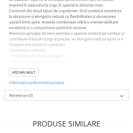
maximă în pescuitul la crap, în special la distanțe mari.
Construit din două tipuri de copolymer, firul combină rezistența
la abraziune și elongatia redusă cu flexibilitatea și alunecarea
ușoară între spire. Această combinație oferă o manevrabilitate
excelentă și o comportare optimă în lansare.
Memoria aproape de zero permite o așezare corectă pe tambur și
contribuie la lansări lungi și precise, iar elongatia redusă ajută la o
înțepare mai eficientă a peștelui.
Caracteristici tehnice
• Tip produs: fir monofilament
• Model: Super Long Cast Yellow
• Material: copolymer (2 tipuri)
• Memorie: foarte redusă
VEZI MAI MULT
• Elongație: redusă
Informatii conformitate produs
• Rezistență ridicată la abraziune
• Alunecare ușoară între spire
• Ideal pentru lansări la distanță mare
Review-uri
(0)
Marimi:
0.25mm - 9.02kg
0.30mm - 12.6kg
PRODUSE SIMILARE
0.35mm - 14.6kg