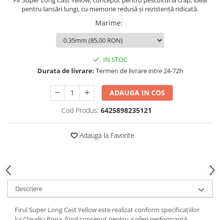
Opritoare pescuit
pentru lansări lungi, cu memorie redusă și rezistență ridicată.
Crosete si burghie pescuit
Marime
:
Foarfeca pescuit
Cleste pescuit
Tub antitangle
IN STOC
Durata de livrare:
Termen de livrare intre 24-72h
ADAUGA IN COS
Cod Produs:
6425898235121
Adauga la Favorite
Descriere
Firul Super Long Cast Yellow este realizat conform specificațiilor
lui Claudiu Popa, fiind conceput pentru a oferi performanță