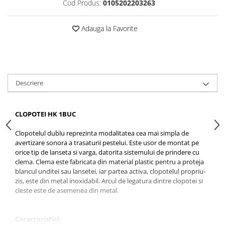
Cod Produs:
0105202203263
Rig pescuit
Opritoare pescuit
Adauga la Favorite
Crosete si burghie pescuit
Foarfeca pescuit
Cleste pescuit
Tub antitangle
Descriere
Pescuit la Feeder
Echipament de bază
CLOPOTEI HK 1BUC
Lansete feeder
Mulinete feeder
Clopotelul dublu reprezinta modalitatea cea mai simpla de
Fire feeder
avertizare sonora a trasaturii pestelui. Este usor de montat pe
orice tip de lanseta si varga, datorita sistemului de prindere cu
Cârlige feeder
clema. Clema este fabricata din material plastic pentru a proteja
Monturi și componente
blancul unditei sau lansetei, iar partea activa, clopotelul propriu-
zis, este din metal inoxidabil. Arcul de legatura dintre clopotei si
Momitoare method feeder
cleste este de asemenea din metal.
Matriță method feeder
Montură feeder
Caracteristici:
Coșulețe feeder