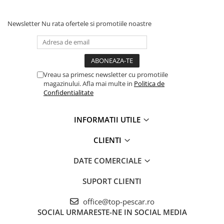
Crosete si burghie pescuit
Foarfeca pescuit
Newsletter
Nu rata ofertele si promotiile noastre
Cleste pescuit
Tub antitangle
Pescuit la Spinning
Echipament de bază
Vreau sa primesc newsletter cu promotiile
Lansete spinning
magazinului. Afla mai multe in
Politica de
Confidentialitate
Mulinete spinning
Fire spinning
INFORMATII UTILE
Sisteme de prindere
Cârlige spinning
CLIENTI
Ancore pescuit
DATE COMERCIALE
Jig pescuit
Momeli artificiale
SUPORT CLIENTI
Voblere pescuit
office@top-pescar.ro
Năluci siliconice
SOCIAL
URMARESTE-NE IN SOCIAL MEDIA
Năluci metalice