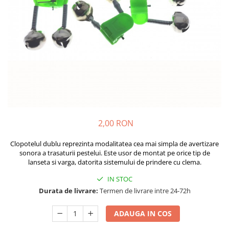
Boilies
Porumb
Alune tigrate
Semnalizare și suport
Rod pod
Senzori pescuit
Swingere pescuit
Suport lansete
Picheți pescuit
2,00 RON
Monturi și componente
Accesorii crap
Clopotelul dublu reprezinta modalitatea cea mai simpla de avertizare
sonora a trasaturii pestelui. Este usor de montat pe orice tip de
Monturi crap
lanseta si varga, datorita sistemului de prindere cu clema.
Accesorii monturi
IN STOC
Pungi PVA
Durata de livrare:
Termen de livrare intre 24-72h
Accesorii diverse
Vartej pescuit
ADAUGA IN COS
Agrafe pescuit