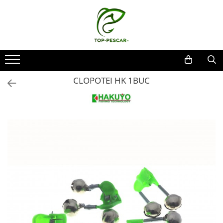
Toate Produsele
Pescuit la Crap
Echipament de bază
CLOPOTEI HK 1BUC
Lansete crap
Mulinete crap
Fire crap
Cârlige crap
Nadă și momeală
Nadă crap
Momeală cârlig crap
Pelete
Papanele
Wafters
Pop-up