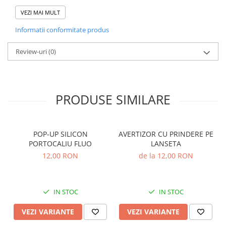
Accesorii feeder
Tip indicator sonor: clopotel dublu
VEZI MAI MULT
Tip prindere: cu clema
Nadă și momeală
Informatii conformitate produs
Mod de ambalare: 1buc.
Nadă feeder
Review-uri
(0)
Momeală cârlig feeder
Pelete
Pop-up
Wafters
PRODUSE SIMILARE
Alune tigrate
Semnalizare și suport
Avertizori feeder
POP-UP SILICON
AVERTIZOR CU PRINDERE PE
PORTOCALIU FLUO
LANSETA
Suport feeder
12,00 RON
de la 12,00 RON
Accesorii diverse
Vartej pescuit
Agrafe pescuit
IN STOC
IN STOC
Rig pescuit
VEZI VARIANTE
VEZI VARIANTE
Opritoare pescuit