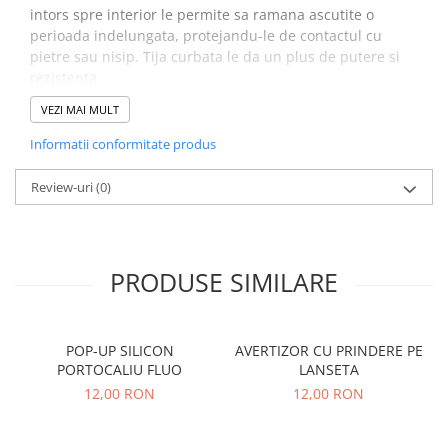
intors spre interior le permite sa ramana ascutite o
Accesorii feeder
perioada indelungata, protejandu-le de contactul cu
Nadă și momeală
pietre sau nisip. Tija curbata le da un plus de putere si
Nadă feeder
rezistenta.
Momeală cârlig feeder
VEZI MAI MULT
Pelete
Caracteristici
:
Informatii conformitate produs
Pop-up
Wafters
Teflonate
Review-uri
(0)
Nr. bucati/plic: 10
Alune tigrate
Culoare:gri/teflon
Semnalizare și suport
Avertizori feeder
PRODUSE SIMILARE
Suport feeder
Accesorii diverse
Vartej pescuit
POP-UP SILICON
AVERTIZOR CU PRINDERE PE
PORTOCALIU FLUO
LANSETA
Agrafe pescuit
12,00 RON
12,00 RON
Rig pescuit
Opritoare pescuit