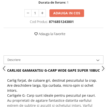
Durata de livrare:
1
Rig pescuit
Opritoare pescuit
ADAUGA IN COS
Crosete si burghie pescuit
Cod Produs:
8716851243801
Foarfeca pescuit
Cleste pescuit
Adauga la Favorite
Tub antitangle
Pescuit la Feeder
Echipament de bază
Lansete feeder
Descriere
Mulinete feeder
Fire feeder
CARLIGE GAMAKATSU G-CARP WIDE GAPE SUPER 10BUC
Cârlige feeder
Monturi și componente
Carlig forjat, de culoare gri, destinat pescuitului la crap.
Are deschidere larga, tija curbata, micro-spin si ochet
Momitoare method feeder
intors.
Matriță method feeder
Carligele G- Carp sunt ideale pentru pescuitul pe rauri.
Montură feeder
Au proprietati de agatare fantastice datorita varfului
extrem de subtire si ascutit si ochetului intors. Varful
Coșulețe feeder