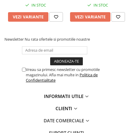
Crosete si burghie pescuit
IN STOC
IN STOC
Foarfeca pescuit
Cleste pescuit
VEZI VARIANTE
VEZI VARIANTE
Tub antitangle
Pescuit la Spinning
Newsletter
Nu rata ofertele si promotiile noastre
Echipament de bază
Lansete spinning
Mulinete spinning
Fire spinning
Vreau sa primesc newsletter cu promotiile
Sisteme de prindere
magazinului. Afla mai multe in
Politica de
Confidentialitate
Cârlige spinning
Ancore pescuit
INFORMATII UTILE
Jig pescuit
Momeli artificiale
CLIENTI
Voblere pescuit
DATE COMERCIALE
Năluci siliconice
Năluci metalice
SUPORT CLIENTI