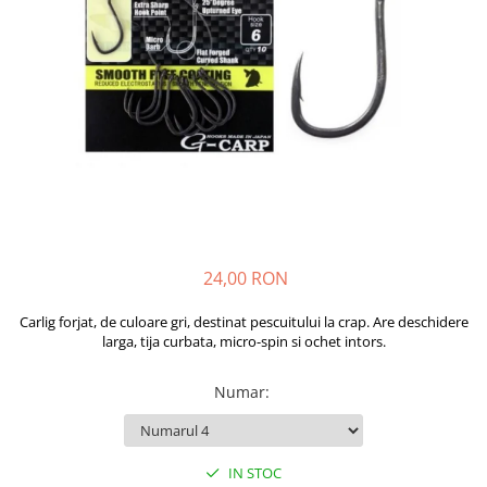
Boilies
Porumb
Alune tigrate
Semnalizare și suport
Rod pod
Senzori pescuit
Swingere pescuit
Suport lansete
Picheți pescuit
Monturi și componente
24,00 RON
Accesorii crap
Carlig forjat, de culoare gri, destinat pescuitului la crap. Are deschidere
Monturi crap
larga, tija curbata, micro-spin si ochet intors.
Accesorii monturi
Pungi PVA
Numar
:
Accesorii diverse
Vartej pescuit
IN STOC
Agrafe pescuit