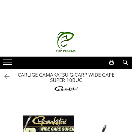
Toate Produsele
Pescuit la Crap
Echipament de bază
Lansete crap
Mulinete crap
Fire crap
Cârlige crap
CARLIGE GAMAKATSU G-CARP WIDE GAPE
Nadă și momeală
SUPER 10BUC
Nadă crap
Momeală cârlig crap
Pelete
Papanele
Wafters
Pop-up