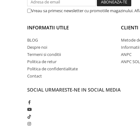
Boilies
Porumb
Vreau sa primesc newsletter cu promotiile magazinului. Af
Alune tigrate
Semnalizare și suport
INFORMATII UTILE
CLIENTI
Rod pod
BLOG
Metode de
Senzori pescuit
Despre noi
Informatii
Swingere pescuit
Termeni si conditii
ANPC
Suport lansete
Politica de retur
ANPC SOL
Picheți pescuit
Politica de confidentialitate
Contact
Monturi și componente
Accesorii crap
SOCIAL
URMARESTE-NE IN SOCIAL MEDIA
Monturi crap
Accesorii monturi
Pungi PVA
Accesorii diverse
Vartej pescuit
Agrafe pescuit