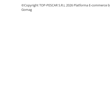
Rig pescuit
©Copyright TOP-PESCAR S.R.L 2026
Platforma E-commerce b
Gomag
Opritoare pescuit
Crosete si burghie pescuit
Foarfeca pescuit
Cleste pescuit
Tub antitangle
Pescuit la Feeder
Echipament de bază
Lansete feeder
Mulinete feeder
Fire feeder
Cârlige feeder
Monturi și componente
Momitoare method feeder
Matriță method feeder
Montură feeder
Coșulețe feeder