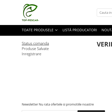
Toate Produsele
Pescuit la Crap
TOATE PRODUSELE
LISTĂ PRODUCATORI
NOUT
Echipament de bază
Lansete crap
VERI
Status comanda
Mulinete crap
Produse Salvate
Inregistrare
Fire crap
Cârlige crap
Nadă și momeală
Nadă crap
Momeală cârlig crap
Pelete
Papanele
Wafters
Newsletter
Nu rata ofertele si promotiile noastre
Pop-up