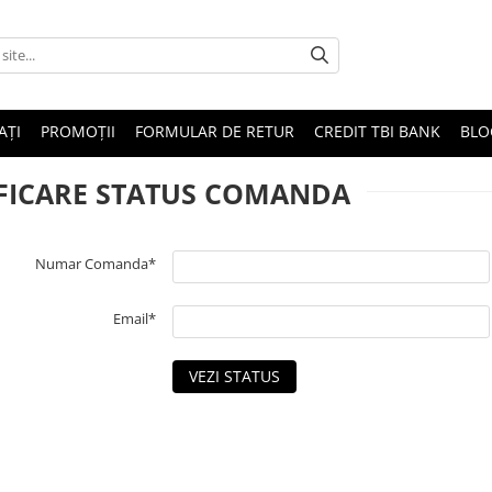
AȚI
PROMOȚII
FORMULAR DE RETUR
CREDIT TBI BANK
BLO
FICARE STATUS COMANDA
Numar Comanda*
Email*
VEZI STATUS