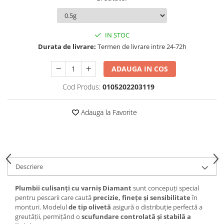
Opritoare pescuit
Crosete si burghie pescuit
Foarfeca pescuit
IN STOC
Cleste pescuit
Durata de livrare:
Termen de livrare intre 24-72h
Tub antitangle
ADAUGA IN COS
Cod Produs:
0105202203119
Adauga la Favorite
Descriere
Plumbii culisanți cu varniș Diamant
sunt concepuți special
pentru pescarii care caută
precizie, finețe și sensibilitate
în
monturi. Modelul
de tip olivetă
asigură o distribuție perfectă a
greutății, permițând o
scufundare controlată și stabilă a