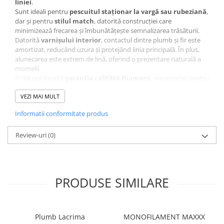
liniei
.
Sunt ideali pentru
pescuitul staționar la vargă sau rubeziană
,
dar și pentru
stilul match
, datorită construcției care
minimizează frecarea și îmbunătățește semnalizarea trăsăturii.
Datorită
varnișului interior
, contactul dintre plumb și fir este
amortizat, reducând uzura și protejând linia principală. În plus,
alunecarea este extrem de lină, oferind o prezentare naturală a
momelii.
Produsul poartă
garanția calității Diamant
, recunoscut pentru
plumbii săi uniformi, calibrați cu precizie și perfect adaptați
pescuitului fin.
VEZI MAI MULT
Caracteristici esențiale:
Informatii conformitate produs
Tip:
Plumb culisant cu varniș – model olivetă
Greutăți disponibile:
0.5g – 2.00g
Review-uri
Ambalaj:
(0)
9 bucăți/plic
PRODUSE SIMILARE
Plumb Lacrima
MONOFILAMENT MAXXX