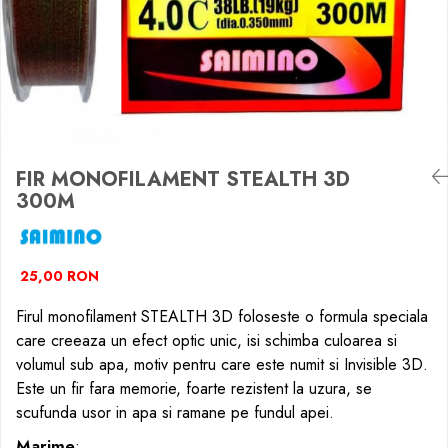
Crosete si burghie pescuit
Momeală cârlig feeder
Accesorii spinning
Foarfeca pescuit
Momeala fitofag
Alune tigrate
Foarfeca pescuit
Pelete
Cleste pescuit
Vartej pescuit
Momeala novac
Semnalizare și suport
Cleste pescuit
Pop-up
Tub antitangle
Agrafe pescuit
Momeli artificiale
Tub antitangle
Rod pod
Wafters
Rig pescuit
Momeala feeder
Senzori pescuit
Alune tigrate
Opritoare pescuit
Momeala crap
Swingere pescuit
Semnalizare și suport
Crosete si burghie pescuit
Momeli artificiale
Suport lansete
Avertizori feeder
Foarfeca pescuit
FIR MONOFILAMENT STEALTH 3D
Pufuleti
Picheți pescuit
Suport feeder
Cleste pescuit
300M
Porumb
Monturi și componente
Accesorii diverse
Tub antitangle
Papanele
Accesorii crap
Vartej pescuit
Wafters
Monturi crap
Agrafe pescuit
25,00 RON
Dipuri pescuit
Accesorii monturi
Rig pescuit
Firul monofilament STEALTH 3D foloseste o formula speciala
Alune tigrate
Pungi PVA
Opritoare pescuit
care creeaza un efect optic unic, isi schimba culoarea si
Accesorii diverse
Crosete si burghie pescuit
volumul sub apa, motiv pentru care este numit si Invisible 3D.
Vartej pescuit
Foarfeca pescuit
Este un fir fara memorie, foarte rezistent la uzura, se
Agrafe pescuit
Cleste pescuit
scufunda usor in apa si ramane pe fundul apei.
Rig pescuit
Tub antitangle
Marime
: