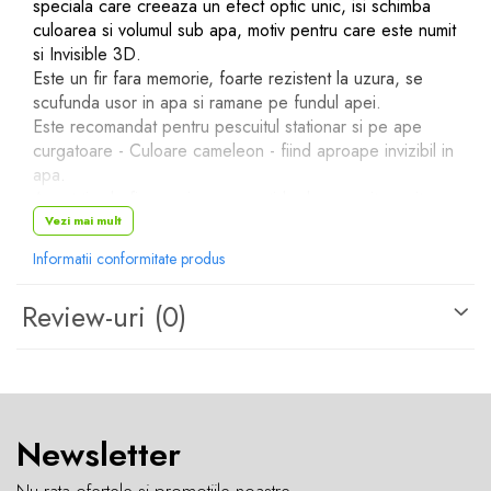
speciala care creeaza un efect optic unic, isi schimba
culoarea si volumul sub apa, motiv pentru care este numit
si Invisible 3D.
Este un fir fara memorie, foarte rezistent la uzura, se
scufunda usor in apa si ramane pe fundul apei.
Este recomandat pentru pescuitul stationar si pe ape
curgatoare - Culoare cameleon - fiind aproape invizibil in
apa.
Acest tip de fir va asigura o partida de pescuit reusita,
avand o rezistenta mare la rupere.
Vezi mai mult
Poate fi lasat pe tamburul mulinetei de la un an la altul
Informatii conformitate produs
fara sa necesite schimbare si fara sa ia forma tamburului.
Review-uri
(0)
Caracteristici:
Lungime rola: 300 m
Marime:
0.18mm - 8kg
Newsletter
0.20mm - 9kg
0.23mm - 11kg
Nu rata ofertele si promotiile noastre