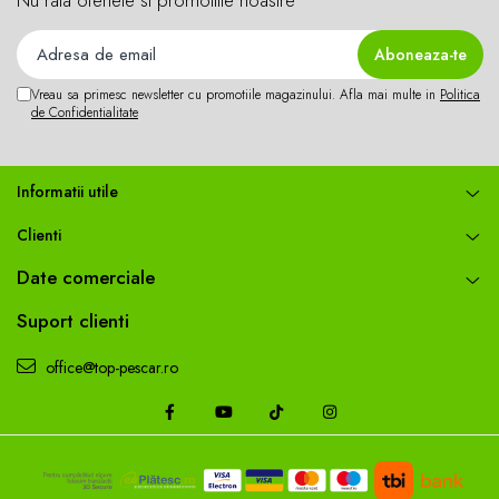
0.25mm - 13kg
Diametru constant
Rezistent la nod
Vreau sa primesc newsletter cu promotiile magazinului. Afla mai multe in
Politica
Culoare: 3D camuflaj
de Confidentialitate
Rezistenta: 8kg
Informatii utile
Clienti
Date comerciale
Suport clienti
office@top-pescar.ro