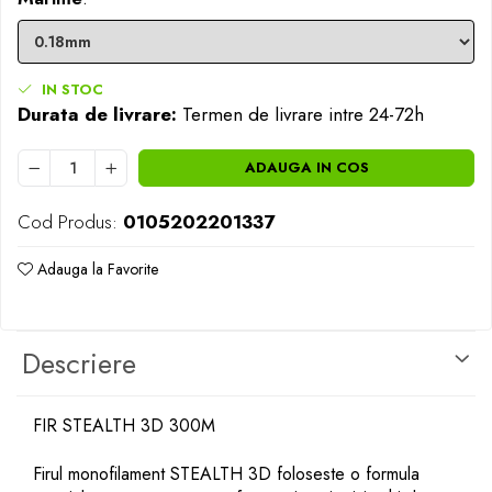
Opritoare pescuit
Crosete si burghie pescuit
Foarfeca pescuit
IN STOC
Cleste pescuit
Durata de livrare:
Termen de livrare intre 24-72h
Tub antitangle
ADAUGA IN COS
Cod Produs:
0105202201337
Adauga la Favorite
Descriere
FIR STEALTH 3D 300M
Firul monofilament STEALTH 3D foloseste o formula