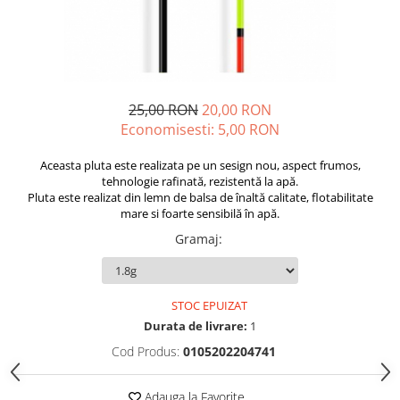
Opritoare pescuit
Crosete si burghie pescuit
Foarfeca pescuit
Cleste pescuit
Tub antitangle
25,00 RON
20,00 RON
Economisesti:
5,00
RON
Aceasta pluta este realizata pe un sesign nou, aspect frumos,
tehnologie rafinată, rezistentă la apă.
Pluta este realizat din lemn de balsa de înaltă calitate, flotabilitate
mare si foarte sensibilă în apă.
Gramaj
:
STOC EPUIZAT
Durata de livrare:
1
Cod Produs:
0105202204741
Adauga la Favorite