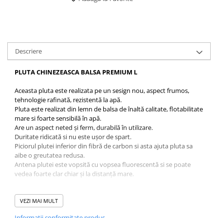
Descriere
PLUTA CHINEZEASCA BALSA PREMIUM L
Aceasta pluta este realizata pe un sesign nou, aspect frumos,
tehnologie rafinată, rezistentă la apă.
Pluta este realizat din lemn de balsa de înaltă calitate, flotabilitate
mare si foarte sensibilă în apă.
Are un aspect neted și ferm, durabilă în utilizare.
Duritate ridicată si nu este ușor de spart.
Piciorul plutei inferior din fibră de carbon si asta ajuta pluta sa
aibe o greutatea redusa.
Antena plutei este vopsită cu vopsea fluorescentă si se poate
vedea foarte clar chiar și la distanță mare.
Caracteristici:
VEZI MAI MULT
Informatii conformitate produs