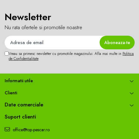
Accesorii feeder
Newsletter
Nadă și momeală
Nadă feeder
Nu rata ofertele si promotiile noastre
Momeală cârlig feeder
Pelete
Pop-up
Vreau sa primesc newsletter cu promotiile magazinului. Afla mai multe in
Politica
Wafters
de Confidentialitate
Alune tigrate
Semnalizare și suport
Informatii utile
Avertizori feeder
Suport feeder
Clienti
Accesorii diverse
Date comerciale
Vartej pescuit
Suport clienti
Agrafe pescuit
Rig pescuit
office@top-pescar.ro
Opritoare pescuit