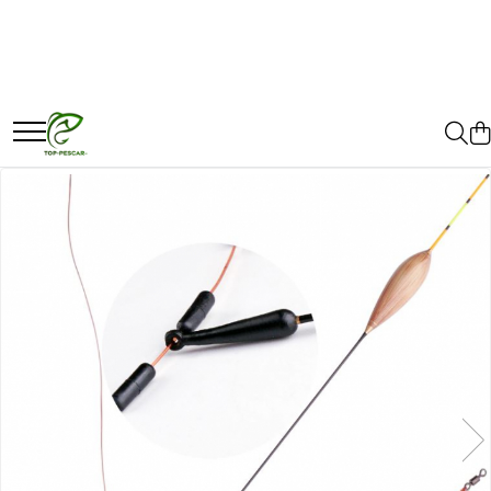
Toate Produsele
Pescuit la Crap
Echipament de bază
Lansete crap
Mulinete crap
Fire crap
Cârlige crap
Nadă și momeală
Nadă crap
Momeală cârlig crap
Pelete
Papanele
Wafters
Pop-up