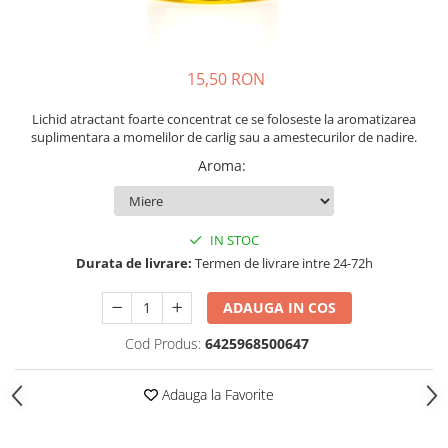
Opritoare pescuit
Crosete si burghie pescuit
Foarfeca pescuit
15,50 RON
Cleste pescuit
Tub antitangle
Lichid atractant foarte concentrat ce se foloseste la aromatizarea
suplimentara a momelilor de carlig sau a amestecurilor de nadire.
Aroma
:
IN STOC
Durata de livrare:
Termen de livrare intre 24-72h
ADAUGA IN COS
Cod Produs:
6425968500647
Adauga la Favorite