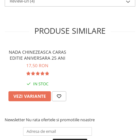
Crosete si burghie pescuit
Review-uri
(4)
Greutate: 100g
Foarfeca pescuit
Culoare: Natur/Alb
Cleste pescuit
Dizolvare: Rapida
Tub antitangle
PRODUSE SIMILARE
Pescuit la Spinning
Echipament de bază
Lansete spinning
NADA CHINEZEASCA CARAS
EDITIE ANIVERSARA 25 ANI
Mulinete spinning
17,50 RON
Fire spinning
Sisteme de prindere
IN STOC
Cârlige spinning
Ancore pescuit
VEZI VARIANTE
Jig pescuit
Momeli artificiale
Voblere pescuit
Newsletter
Nu rata ofertele si promotiile noastre
Năluci siliconice
Năluci metalice