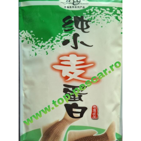
Boilies
Porumb
Alune tigrate
Semnalizare și suport
Rod pod
Senzori pescuit
Swingere pescuit
Suport lansete
Picheți pescuit
Monturi și componente
Accesorii crap
Monturi crap
Accesorii monturi
Pungi PVA
Accesorii diverse
Vartej pescuit
Agrafe pescuit