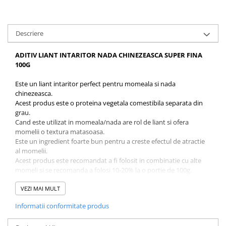
Accesorii feeder
Nadă și momeală
Descriere
Nadă feeder
Momeală cârlig feeder
ADITIV LIANT INTARITOR NADA CHINEZEASCA SUPER FINA
100G
Pelete
Pop-up
Este un liant intaritor perfect pentru momeala si nada
Wafters
chinezeasca.
Acest produs este o proteina vegetala comestibila separata din
Alune tigrate
grau.
Semnalizare și suport
Cand este utilizat in momeala/nada are rol de liant si ofera
momelii o textura matasoasa.
Avertizori feeder
Este un ingredient foarte bun pentru a creste efectul de atractie
Suport feeder
al momelii.
Accesorii diverse
Acest produs este recomandat a fi folosit in combinatie cu alte
momeli si se recomanda a folosi 10-20% la o portie de 100g.
Vartej pescuit
Dupa ce ati amestecat proportia de nada se adauga partea lichita
Agrafe pescuit
treptate pentru o umectare uniforma.
VEZI MAI MULT
Rig pescuit
Informatii conformitate produs
Opritoare pescuit
Caracteristici: