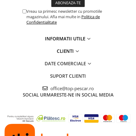
Cicade pescuit
Vreau sa primesc newsletter cu promotiile
Accesorii spinning
magazinului. Afla mai multe in
Politica de
Vartej pescuit
Confidentialitate
Agrafe pescuit
Rig pescuit
INFORMATII UTILE
Opritoare pescuit
CLIENTI
Crosete si burghie pescuit
Foarfeca pescuit
DATE COMERCIALE
Cleste pescuit
SUPORT CLIENTI
Tub antitangle
Pescuit Staționar
office@top-pescar.ro
Echipament de bază
SOCIAL
URMARESTE-NE IN SOCIAL MEDIA
Undițe de pescuit
Fire stationar
Montaj și accesorii
Plumbi pescuit
Plute pescuit