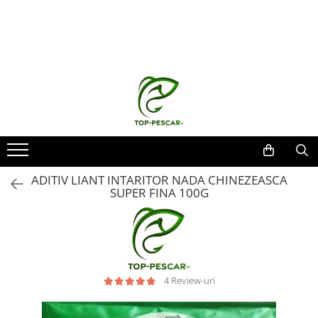
Toate Produsele
Pescuit la Crap
Echipament de bază
Lansete crap
Mulinete crap
Fire crap
Cârlige crap
ADITIV LIANT INTARITOR NADA CHINEZEASCA
Nadă și momeală
SUPER FINA 100G
Nadă crap
Momeală cârlig crap
Pelete
Papanele
4 Review-uri
Wafters
Pop-up