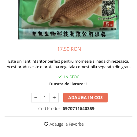
Rig pescuit
Opritoare pescuit
Crosete si burghie pescuit
Foarfeca pescuit
Cleste pescuit
Tub antitangle
17,50 RON
Pescuit la Feeder
Echipament de bază
Este un liant intaritor perfect pentru momeala si nada chinezeasca.
Acest produs este o proteina vegetala comestibila separata din grau.
Lansete feeder
IN STOC
Mulinete feeder
Durata de livrare:
1
Fire feeder
Cârlige feeder
ADAUGA IN COS
Monturi și componente
Cod Produs:
6970711640359
Momitoare method feeder
Matriță method feeder
Adauga la Favorite
Montură feeder
Coșulețe feeder