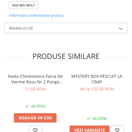
• Ingrediente solubile și digerabile
• Granulație fină, optimizată pentru PVA
VEZI MAI MULT
• Conținut de uleiuri care previn dizolvarea prematură
Informatii conformitate produs
• Compatibil cu boiliesuri, pelete, pop-up-uri
• Mod ambalare: 1 kg/pungă
Review-uri
(0)
PRODUSE SIMILARE
Nada Chinezeasca Faina De
MYSTERY BOX PESCUIT LA
Vierme Rosu Nr 2 Punga
CRAP
Orange Oldghost 100g
17,50 RON
de la 150,00 RON
IN STOC
ADAUGA IN COS
IN STOC
VEZI VARIANTE