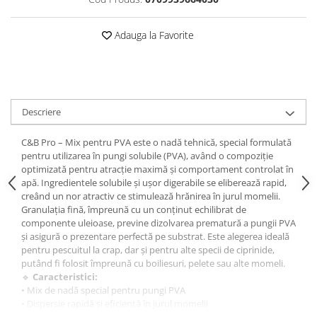
Opritoare pescuit
Crosete si burghie pescuit
Adauga la Favorite
Foarfeca pescuit
Cleste pescuit
Tub antitangle
Descriere
C&B Pro – Mix pentru PVA este o nadă tehnică, special formulată
pentru utilizarea în pungi solubile (PVA), având o compoziție
optimizată pentru atracție maximă și comportament controlat în
apă. Ingredientele solubile și ușor digerabile se eliberează rapid,
creând un nor atractiv ce stimulează hrănirea în jurul momelii.
Granulația fină, împreună cu un conținut echilibrat de
componente uleioase, previne dizolvarea prematură a pungii PVA
și asigură o prezentare perfectă pe substrat. Este alegerea ideală
pentru pescuitul la crap, dar și pentru alte specii de ciprinide,
putând fi folosit împreună cu boiliesuri, pelete sau alte momeli.
🔹
Caracteristici:
• Mix de nadă special pentru pungi PVA
• Dispersie rapidă și eficientă în jurul momelii