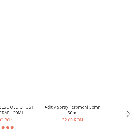
EZESC OLD GHOST
Aditiv Spray Feromoni Somn
NADA CH
 CRAP 120ML
50ml
PLATICA 
00 RON
32,00 RON