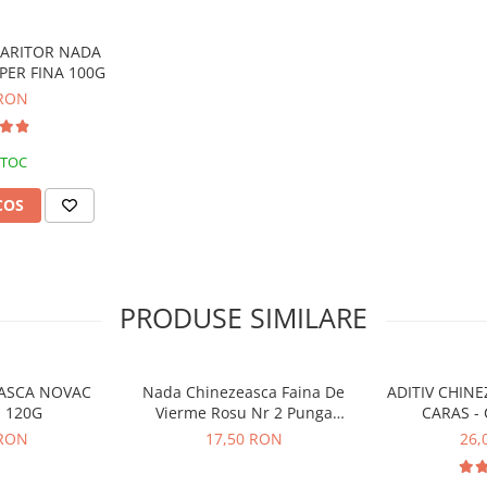
nță pufoasă și ușor lipicioasă
.
 completă a ingredientelor
.
NTARITOR NADA
cesare
lanseuri lungi
, se
PER FINA 100G
 rezistența momelii în cârlig.
 RON
STOC
COS
PRODUSE SIMILARE
ASCA NOVAC
Nada Chinezeasca Faina De
ADITIV CHIN
 120G
Vierme Rosu Nr 2 Punga
CARAS -
Orange Oldghost 100g
 RON
17,50 RON
26,