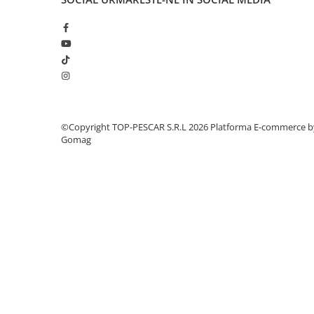
Cicade pescuit
Accesorii spinning
Vartej pescuit
Agrafe pescuit
Rig pescuit
Opritoare pescuit
Crosete si burghie pescuit
©Copyright TOP-PESCAR S.R.L 2026
Platforma E-commerce b
Foarfeca pescuit
Gomag
Cleste pescuit
Tub antitangle
Pescuit Staționar
Echipament de bază
Undițe de pescuit
Fire stationar
Montaj și accesorii
Plumbi pescuit
Plute pescuit