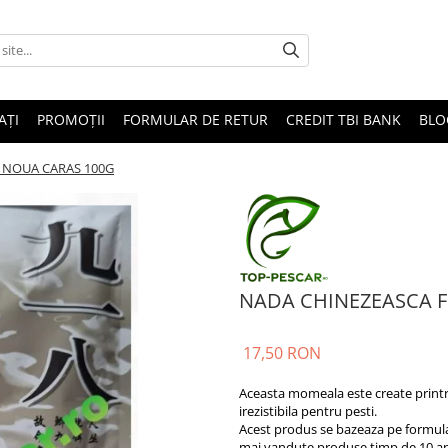
AȚI
PROMOȚII
FORMULAR DE RETUR
CREDIT TBI BANK
BLO
 NOUA CARAS 100G
NADA CHINEZEASCA 
17,50 RON
Aceasta momeala este create printr-
irezistibila pentru pesti.
Acest produs se bazeaza pe formula 
mai vandute produse timp de 10 an