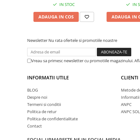
Crosete si burghie pescuit
IN STOC
IN 
Foarfeca pescuit
ADAUGA IN COS
ADAUGA IN 
Cleste pescuit
Tub antitangle
Pescuit la Spinning
Newsletter
Nu rata ofertele si promotiile noastre
Echipament de bază
Lansete spinning
Mulinete spinning
Vreau sa primesc newsletter cu promotiile magazinului. Af
Fire spinning
Sisteme de prindere
INFORMATII UTILE
CLIENTI
Cârlige spinning
BLOG
Metode de
Ancore pescuit
Despre noi
Informatii
Jig pescuit
Termeni si conditii
ANPC
Momeli artificiale
Politica de retur
ANPC SOL
Politica de confidentialitate
Voblere pescuit
Contact
Năluci siliconice
Năluci metalice
SOCIAL
URMARESTE-NE IN SOCIAL MEDIA