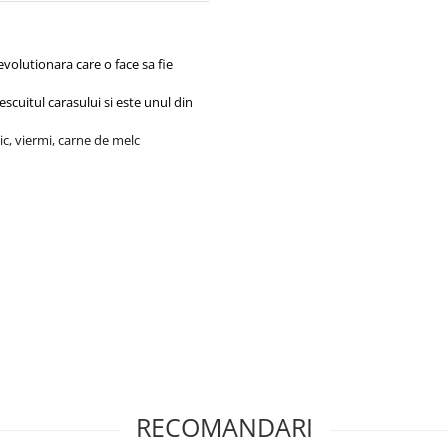
volutionara care o face sa fie
cuitul carasului si este unul din
ic, viermi, carne de melc
 jos:
u
90-110 ml de apă
la
300g de
RECOMANDARI
 unde are loc pescuitul
, pentru