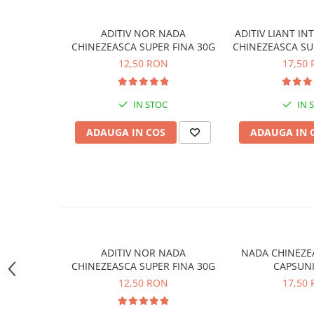
a nu deranja obiceiurile de hrănire ale peștilor.
Accesorii feeder
Frământă ușor amestecul până când capătă o
consiste
Lasă-l să stea
3-5 minute
, pentru a permite
activarea
Nadă și momeală
ADITIV NOR NADA
ADITIV LIANT I
În cazul pescuitului pe
apă curentă
sau când sunt ne
CHINEZEASCA SUPER FINA 30G
CHINEZEASCA SU
Nadă feeder
recomandă
adăugarea unui întăritor
pentru a crește
12,50 RON
17,50
Momeală cârlig feeder
Pelete
IN STOC
IN 
Pop-up
Wafters
ADAUGA IN COS
ADAUGA IN 
Alune tigrate
Semnalizare și suport
Avertizori feeder
Suport feeder
Accesorii diverse
Vartej pescuit
ADITIV NOR NADA
NADA CHINEZE
Agrafe pescuit
CHINEZEASCA SUPER FINA 30G
CAPSUNI
Rig pescuit
12,50 RON
17,50
Opritoare pescuit