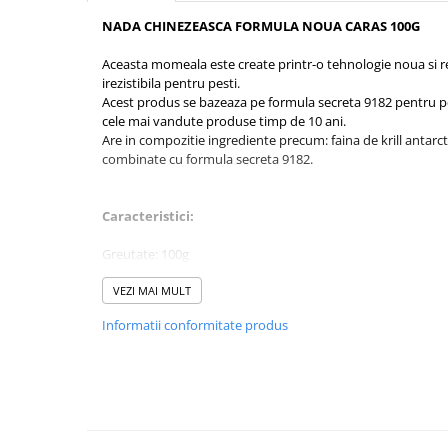
Rig pescuit
NADA CHINEZEASCA FORMULA NOUA CARAS 100G
Opritoare pescuit
Aceasta momeala este create printr-o tehnologie noua si re
Crosete si burghie pescuit
irezistibila pentru pesti.
Foarfeca pescuit
Acest produs se bazeaza pe formula secreta 9182 pentru pes
Cleste pescuit
cele mai vandute produse timp de 10 ani.
Are in compozitie ingrediente precum: faina de krill antarct
Tub antitangle
combinate cu formula secreta 9182.
Pescuit la Feeder
Echipament de bază
Caracteristici:
Lansete feeder
Greutate: 100g
Mulinete feeder
Culoare: Roz
Fire feeder
Aroma: Secret Dulce
VEZI MAI MULT
Cârlige feeder
Dizolvare: Rapida
Informatii conformitate produs
Monturi și componente
Mod de utilizare:
Momitoare method feeder
Pentru prepararea corectă a momelii, urmează pașii de mai
Matriță method feeder
Adaugă treptat
30-40 ml de apă
la
110g de produs
, sa
produs
.
Montură feeder
Este recomandat să folosești
apă din balta sau lacul
Coșulețe feeder