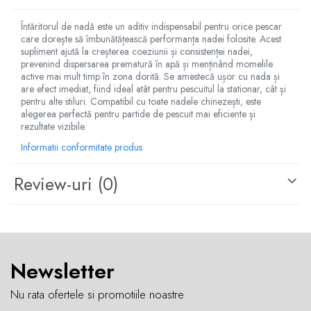
Întăritorul de nadă este un aditiv indispensabil pentru orice pescar
care dorește să îmbunătățească performanța nadei folosite. Acest
supliment ajută la creșterea coeziunii și consistenței nadei,
prevenind dispersarea prematură în apă și menținând momelile
active mai mult timp în zona dorită. Se amestecă ușor cu nada și
are efect imediat, fiind ideal atât pentru pescuitul la stationar, cât și
pentru alte stiluri. Compatibil cu toate nadele chinezești, este
alegerea perfectă pentru partide de pescuit mai eficiente și
rezultate vizibile.
Informatii conformitate produs
Review-uri
(0)
Newsletter
Nu rata ofertele si promotiile noastre