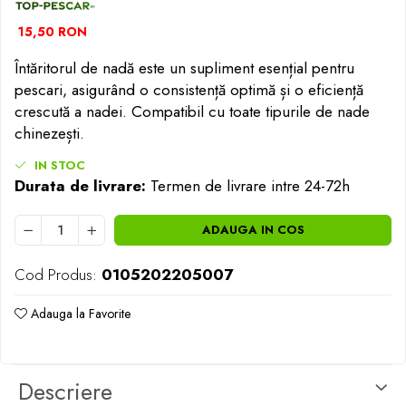
Opritoare pescuit
Crosete si burghie pescuit
15,50 RON
Foarfeca pescuit
Întăritorul de nadă este un supliment esențial pentru
Cleste pescuit
pescari, asigurând o consistență optimă și o eficiență
Tub antitangle
crescută a nadei. Compatibil cu toate tipurile de nade
chinezești.
IN STOC
Durata de livrare:
Termen de livrare intre 24-72h
ADAUGA IN COS
Cod Produs:
0105202205007
Adauga la Favorite
Descriere