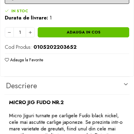
Rig pescuit
IN STOC
Opritoare pescuit
Durata de livrare:
1
Crosete si burghie pescuit
Foarfeca pescuit
ADAUGA IN COS
Cleste pescuit
Tub antitangle
Cod Produs:
0105202203652
Pescuit la Feeder
Echipament de bază
Adauga la Favorite
Lansete feeder
Mulinete feeder
Descriere
Fire feeder
Cârlige feeder
Monturi și componente
MICRO JIG FUDO NR.2
Momitoare method feeder
Micro Jiguri turnate pe carligele Fudo black nickel,
Matriță method feeder
cele mai ascutite carlige japoneze. Se prezinta intr-o
Montură feeder
mare varietate de greutati, fiind unul din cele mai
Coșulețe feeder