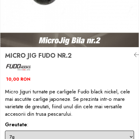
Boilies
Porumb
Alune tigrate
Semnalizare și suport
Rod pod
Senzori pescuit
Swingere pescuit
MICRO JIG FUDO NR.2
Suport lansete
Picheți pescuit
Monturi și componente
10,00 RON
Accesorii crap
Micro Jiguri turnate pe carligele Fudo black nickel, cele
Monturi crap
mai ascutite carlige japoneze. Se prezinta intr-o mare
Accesorii monturi
varietate de greutati, fiind unul din cele mai versatile
Pungi PVA
accesorii din trusa pescarului.
Accesorii diverse
Greutate
:
Vartej pescuit
Agrafe pescuit