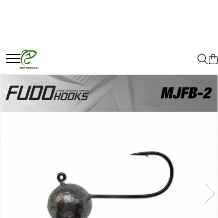
Toate Produsele
Pescuit la Crap
Echipament de bază
Lansete crap
Mulinete crap
Fire crap
Cârlige crap
Nadă și momeală
Nadă crap
Momeală cârlig crap
Pelete
Papanele
Wafters
Pop-up