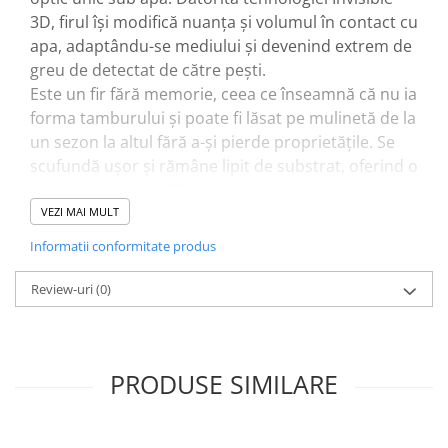
3D, firul își modifică nuanța și volumul în contact cu
apa, adaptându-se mediului și devenind extrem de
greu de detectat de către pești.
Este un fir fără memorie, ceea ce înseamnă că nu ia
forma tamburului și poate fi lăsat pe mulinetă de la
un sezon la altul fără a-și pierde proprietățile. Se
scufundă ușor și rămâne lipit de substrat, oferind o
prezentare naturală a monturii.
Rezistența ridicată la rupere și uzură îl face potrivit
VEZI MAI MULT
atât pentru pescuitul staționar, cât și pentru ape
Informatii conformitate produs
curgătoare, chiar și în condiții dificile. Culoarea
cameleon îl ajută să se camufleze perfect în apă,
Review-uri
(0)
sporind considerabil șansele unei capturi reușite.
Caracteristici:
PRODUSE SIMILARE
0.12mm - 5.9kg
0.14mm - 8kg
0.16mm - 10kg