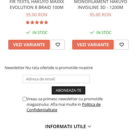
FIR TEXTIL HAKUYO MAXXX
0.18mm - 11kg
MONOFILAMENT HAKUYO
EVOLUTION 8 BRAID 100M
INVISILINE 3D - 1200M
0.20mm - 12kg
35,00 RON
95,00 RON
0.25mm - 15kg
0.30mm - 19kg
IN STOC
IN STOC
VEZI VARIANTE
VEZI VARIANTE
Newsletter
Nu rata ofertele si promotiile noastre
Vreau sa primesc newsletter cu promotiile
magazinului. Afla mai multe in
Politica de
Confidentialitate
INFORMATII UTILE