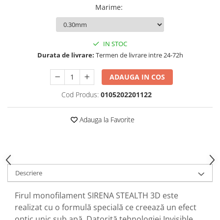
Opritoare pescuit
Marime
:
Crosete si burghie pescuit
Foarfeca pescuit
Cleste pescuit
IN STOC
Tub antitangle
Durata de livrare:
Termen de livrare intre 24-72h
ADAUGA IN COS
Cod Produs:
0105202201122
Adauga la Favorite
Descriere
Firul monofilament SIRENA STEALTH 3D este
realizat cu o formulă specială ce creează un efect
optic unic sub apă. Datorită tehnologiei Invisible