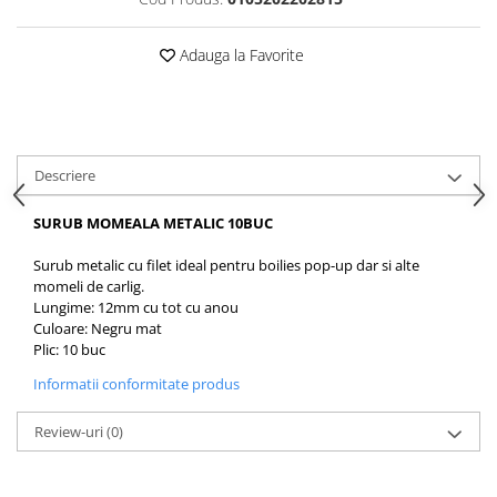
Opritoare pescuit
Crosete si burghie pescuit
Adauga la Favorite
Foarfeca pescuit
Cleste pescuit
Tub antitangle
Descriere
SURUB MOMEALA METALIC 10BUC
Surub metalic cu filet ideal pentru boilies pop-up dar si alte
momeli de carlig.
Lungime: 12mm cu tot cu anou
Culoare: Negru mat
Plic: 10 buc
Informatii conformitate produs
Review-uri
(0)