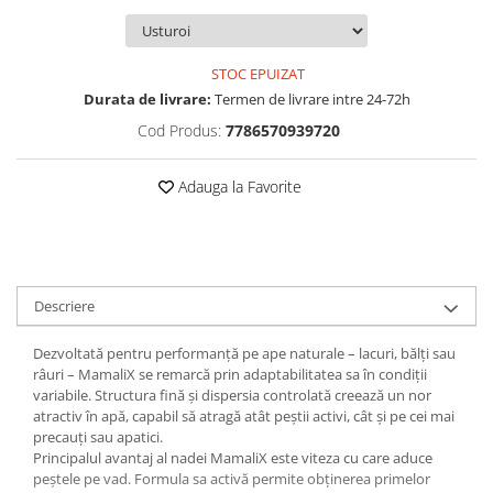
Rig pescuit
Opritoare pescuit
STOC EPUIZAT
Crosete si burghie pescuit
Durata de livrare:
Termen de livrare intre 24-72h
Foarfeca pescuit
Cod Produs:
7786570939720
Cleste pescuit
Tub antitangle
Adauga la Favorite
Pescuit la Feeder
Echipament de bază
Lansete feeder
Mulinete feeder
Descriere
Fire feeder
Cârlige feeder
Dezvoltată pentru performanță pe ape naturale – lacuri, bălți sau
Monturi și componente
râuri – MamaliX se remarcă prin adaptabilitatea sa în condiții
variabile. Structura fină și dispersia controlată creează un nor
Momitoare method feeder
atractiv în apă, capabil să atragă atât peștii activi, cât și pe cei mai
Matriță method feeder
precauți sau apatici.
Montură feeder
Principalul avantaj al nadei MamaliX este viteza cu care aduce
peștele pe vad. Formula sa activă permite obținerea primelor
Coșulețe feeder