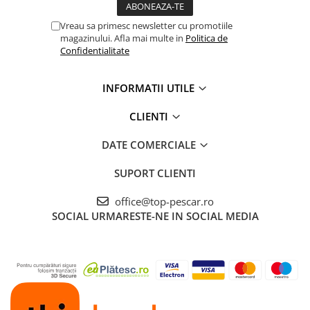
Cicade pescuit
Vreau sa primesc newsletter cu promotiile
Accesorii spinning
magazinului. Afla mai multe in
Politica de
Vartej pescuit
Confidentialitate
Agrafe pescuit
Rig pescuit
INFORMATII UTILE
Opritoare pescuit
CLIENTI
Crosete si burghie pescuit
Foarfeca pescuit
DATE COMERCIALE
Cleste pescuit
SUPORT CLIENTI
Tub antitangle
Pescuit Staționar
office@top-pescar.ro
Echipament de bază
SOCIAL
URMARESTE-NE IN SOCIAL MEDIA
Undițe de pescuit
Fire stationar
Montaj și accesorii
Plumbi pescuit
Plute pescuit