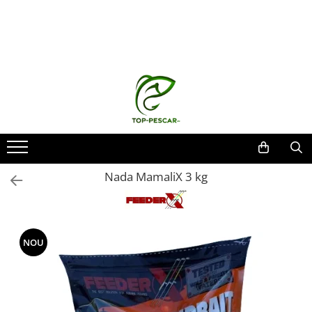
Toate Produsele
Pescuit la Crap
Echipament de bază
Lansete crap
Mulinete crap
Fire crap
Cârlige crap
Nada MamaliX 3 kg
Nadă și momeală
Nadă crap
Momeală cârlig crap
NOU
Pelete
Papanele
Wafters
Pop-up