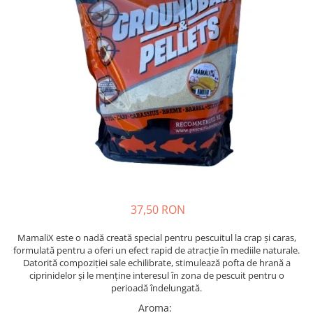
Boilies
Porumb
Alune tigrate
Semnalizare și suport
Rod pod
Senzori pescuit
Swingere pescuit
Suport lansete
Picheți pescuit
Monturi și componente
Accesorii crap
37,50 RON
Monturi crap
Accesorii monturi
MamaliX este o nadă creată special pentru pescuitul la crap și caras,
Pungi PVA
formulată pentru a oferi un efect rapid de atracție în mediile naturale.
Datorită compoziției sale echilibrate, stimulează pofta de hrană a
Accesorii diverse
ciprinidelor și le menține interesul în zona de pescuit pentru o
Vartej pescuit
perioadă îndelungată.
Agrafe pescuit
Aroma
: