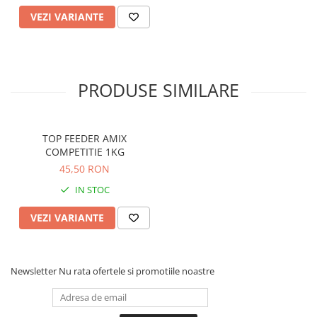
Crosete si burghie pescuit
VEZI VARIANTE
Foarfeca pescuit
Cleste pescuit
Tub antitangle
Pescuit la Spinning
PRODUSE SIMILARE
Echipament de bază
Lansete spinning
Mulinete spinning
TOP FEEDER AMIX
COMPETITIE 1KG
Fire spinning
45,50 RON
Sisteme de prindere
IN STOC
Cârlige spinning
Ancore pescuit
VEZI VARIANTE
Jig pescuit
Momeli artificiale
Voblere pescuit
Newsletter
Nu rata ofertele si promotiile noastre
Năluci siliconice
Năluci metalice