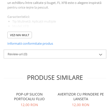
un echilibru între calitate și buget, FL XFB este o alegere inspirată
pentru orice ieșire la pescuit.
Caracteristici:
Tip Mulinetă: Aplicații multiple
Model: XFB
Număr rulmenți: 6
VEZI MAI MULT
Mărime tambur: 5000 - 6000
Tip tambur: Aluminiu
Informatii conformitate produs
Capacitate tambur:
Review-uri
5000 - 0.37 mm / 220 m
(0)
6000 - 0.40 mm / 240 m
Raport recuperare: 4.7:1
Recuperare fir / tur de manivelă: -
Putere de frânare (Max. Drag Power): -
PRODUSE SIMILARE
Sistem așezare fir: Normal
Sistem de frânare: Față
Tambur rezervă: Da
Multiplicator: Nu
POP-UP SILICON
AVERTIZOR CU PRINDERE PE
Construcție corp: Grafit
PORTOCALIU FLUO
LANSETA
Construcție mâner: Metal
12,00 RON
12,00 RON
Construcție tambur: Aluminiu