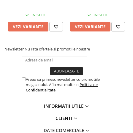
Construcție tambur rezervă: Grafit
Greutate: 370 g
IN STOC
IN STOC
VEZI VARIANTE
VEZI VARIANTE
Newsletter
Nu rata ofertele si promotiile noastre
Vreau sa primesc newsletter cu promotiile
magazinului. Afla mai multe in
Politica de
Confidentialitate
INFORMATII UTILE
CLIENTI
DATE COMERCIALE