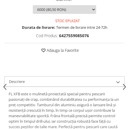
Opritoare pescuit
Crosete si burghie pescuit
Foarfeca pescuit
STOC EPUIZAT
Cleste pescuit
Durata de livrare:
Termen de livrare intre 24-72h
Tub antitangle
Cod Produs:
6427559085076
Adauga la Favorite
Descriere
FL XFB este o mulinetă proiectată special pentru pescarii
pasionați de crap, combinând durabilitatea cu performanța la un
preț competitiv. Tamburul din aluminiu asigură o lansare lină și
rezistență crescută în timp, în timp ce corpul ușor contribuie la
manevrabilitate sporită. Frâna frontală precisă permite control
optim în timpul drill-ului, iar construcția robustă face față cu
succes peștilor de talie mare. Perfectă pentru pescarii care caută