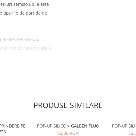
es-uri semisolubile este
e tipurile de partide de
 Boilies Semisolubil
gând inclusiv exemplarele
liberarea treptată a
ă a suprasatura zona.
ies-uri sunt ideale atât
or specii de ciprinide.
i, iar dispersia eficientă a
PRODUSE SIMILARE
 de captură.
PRINDERE PE
POP-UP SILICON GALBEN FLUO
ă, eficientă în orice
ETA
12,00 RON
12,