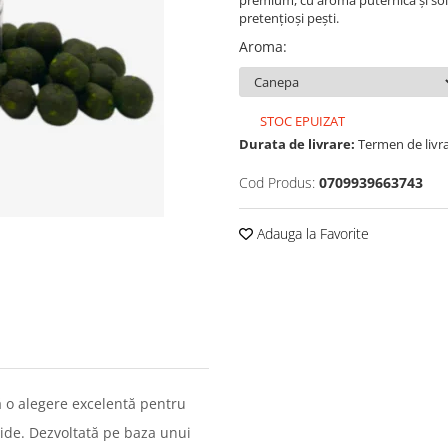
premium, cu aromă puternică și solub
pretențioși pești.
Aroma
:
STOC EPUIZAT
Durata de livrare:
Termen de livra
Cod Produs:
0709939663743
Adauga la Favorite
 o alegere excelentă pentru
pide. Dezvoltată pe baza unui