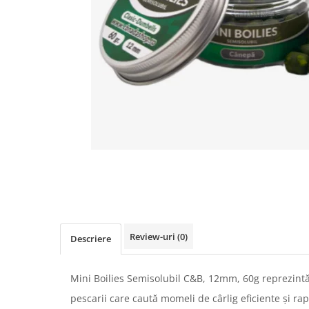
Boilies
Porumb
Alune tigrate
Semnalizare și suport
Rod pod
Senzori pescuit
Swingere pescuit
Suport lansete
Picheți pescuit
Monturi și componente
Accesorii crap
Monturi crap
Accesorii monturi
Review-uri
(0)
Descriere
Pungi PVA
Accesorii diverse
Mini Boilies Semisolubil C&B, 12mm, 60g reprezintă
Vartej pescuit
pescarii care caută momeli de cârlig eficiente și ra
Agrafe pescuit