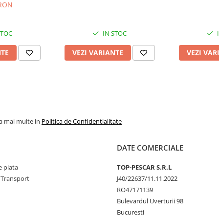
 RON
STOC
IN STOC
NTE
VEZI VARIANTE
VEZI VAR
la mai multe in
Politica de Confidentialitate
DATE COMERCIALE
 plata
TOP-PESCAR S.R.L
 Transport
J40/22637/11.11.2022
RO47171139
Bulevardul Uverturii 98
Bucuresti