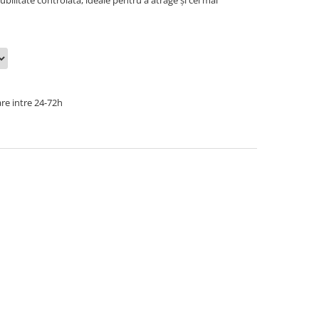
ilitate controlată, ideale pentru a atrage și cei mai
re intre 24-72h