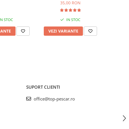
35,00 RON
IN STOC
IN STOC
IANTE
VEZI VARIANTE
VEZI 
SUPORT CLIENTI
office@top-pescar.ro