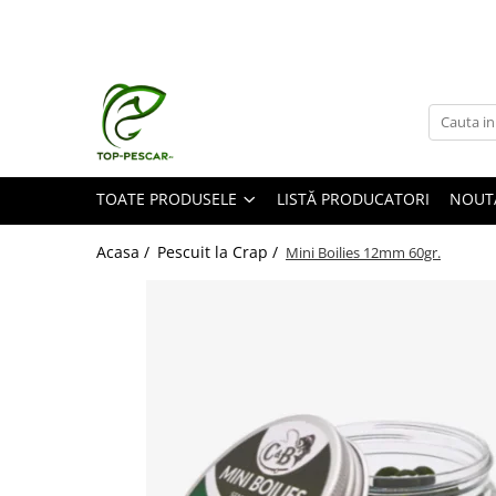
Toate Produsele
Pescuit la Crap
Echipament de bază
Lansete crap
TOATE PRODUSELE
LISTĂ PRODUCATORI
NOUT
Mulinete crap
Fire crap
Acasa /
Pescuit la Crap /
Mini Boilies 12mm 60gr.
Cârlige crap
Nadă și momeală
Nadă crap
Momeală cârlig crap
Pelete
Papanele
Wafters
Pop-up