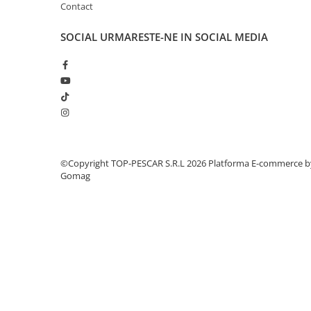
Crosete si burghie pescuit
Contact
Foarfeca pescuit
SOCIAL
URMARESTE-NE IN SOCIAL MEDIA
Cleste pescuit
Tub antitangle
Pescuit la Spinning
Echipament de bază
Lansete spinning
Mulinete spinning
Fire spinning
©Copyright TOP-PESCAR S.R.L 2026
Platforma E-commerce b
Sisteme de prindere
Gomag
Cârlige spinning
Ancore pescuit
Jig pescuit
Momeli artificiale
Voblere pescuit
Năluci siliconice
Năluci metalice