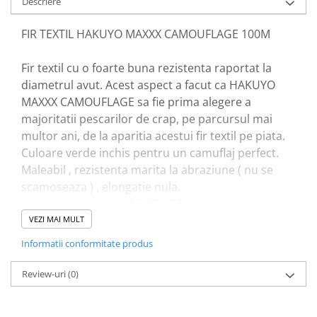
Descriere
Accesorii feeder
Nadă și momeală
FIR TEXTIL HAKUYO MAXXX CAMOUFLAGE 100M
Nadă feeder
Fir textil cu o foarte buna rezistenta raportat la
Momeală cârlig feeder
diametrul avut. Acest aspect a facut ca HAKUYO
Pelete
MAXXX CAMOUFLAGE sa fie prima alegere a
Pop-up
majoritatii pescarilor de crap, pe parcursul mai
Wafters
multor ani, de la aparitia acestui fir textil pe piata.
Alune tigrate
Culoare verde inchis pentru un camuflaj perfect.
Semnalizare și suport
Maleabil , rezistenta marita la abraziune ( nu se
scamoseaza ) , elongatie nula.
Avertizori feeder
HAKUYO MAXXX CAMOUFLAGE este recomandat
Suport feeder
pentru confectionarea monturilor , pentru liniile
VEZI MAI MULT
Accesorii diverse
principale sau pentru inaintas.
Informatii conformitate produs
Vartej pescuit
Agrafe pescuit
Caracteristici:
Review-uri
(0)
Rig pescuit
0,16mm - 19kg
Opritoare pescuit
0,18mm - 22kg