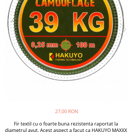
Boilies
Porumb
Alune tigrate
Semnalizare și suport
Rod pod
Senzori pescuit
Swingere pescuit
Suport lansete
Picheți pescuit
Monturi și componente
Accesorii crap
Monturi crap
Accesorii monturi
Pungi PVA
27,00 RON
Accesorii diverse
Vartej pescuit
Fir textil cu o foarte buna rezistenta raportat la
Agrafe pescuit
diametrul avut. Acest aspect a facut ca HAKUYO MAXXX