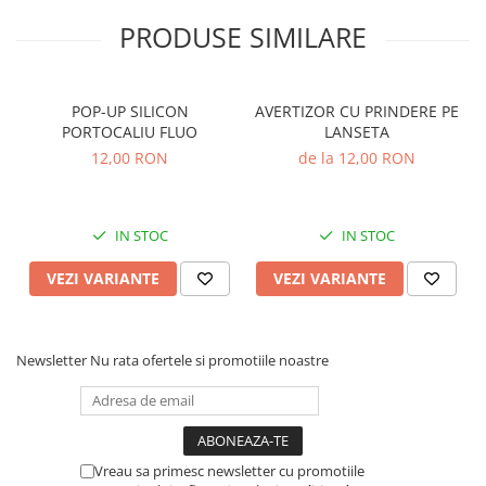
Crosete si burghie pescuit
0,20mm - 28kg
PRODUSE SIMILARE
Foarfeca pescuit
0,25mm - 39kg
0,30mm - 47kg
Cleste pescuit
0,35mm - 58kg
Tub antitangle
0,40mm - 69kg
POP-UP SILICON
AVERTIZOR CU PRINDERE PE
Pescuit la Spinning
PORTOCALIU FLUO
LANSETA
Echipament de bază
12,00 RON
de la 12,00 RON
Lansete spinning
Mulinete spinning
Fire spinning
IN STOC
IN STOC
Sisteme de prindere
VEZI VARIANTE
VEZI VARIANTE
Cârlige spinning
Ancore pescuit
Jig pescuit
Newsletter
Nu rata ofertele si promotiile noastre
Momeli artificiale
Voblere pescuit
Năluci siliconice
Năluci metalice
Vreau sa primesc newsletter cu promotiile