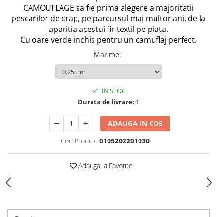
CAMOUFLAGE sa fie prima alegere a majoritatii
Rig pescuit
pescarilor de crap, pe parcursul mai multor ani, de la
Opritoare pescuit
aparitia acestui fir textil pe piata.
Crosete si burghie pescuit
Culoare verde inchis pentru un camuflaj perfect.
Foarfeca pescuit
Marime
:
Cleste pescuit
Tub antitangle
Pescuit la Feeder
IN STOC
Echipament de bază
Durata de livrare:
1
Lansete feeder
ADAUGA IN COS
Mulinete feeder
Fire feeder
Cod Produs:
0105202201030
Cârlige feeder
Monturi și componente
Adauga la Favorite
Momitoare method feeder
Matriță method feeder
Montură feeder
Coșulețe feeder