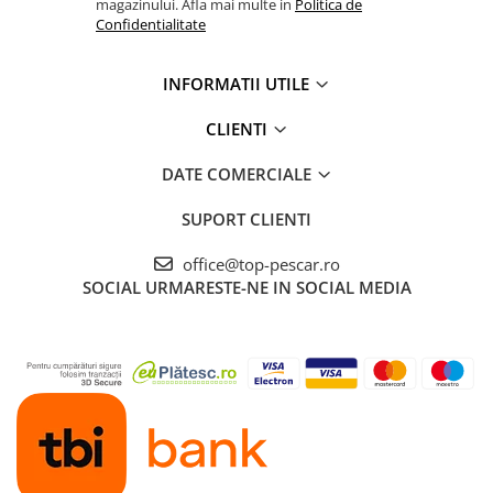
magazinului. Afla mai multe in
Politica de
Cicade pescuit
Confidentialitate
Accesorii spinning
Vartej pescuit
INFORMATII UTILE
Agrafe pescuit
CLIENTI
Rig pescuit
Opritoare pescuit
DATE COMERCIALE
Crosete si burghie pescuit
SUPORT CLIENTI
Foarfeca pescuit
Cleste pescuit
office@top-pescar.ro
Tub antitangle
SOCIAL
URMARESTE-NE IN SOCIAL MEDIA
Pescuit Staționar
Echipament de bază
Undițe de pescuit
Fire stationar
Montaj și accesorii
Plumbi pescuit
Plute pescuit