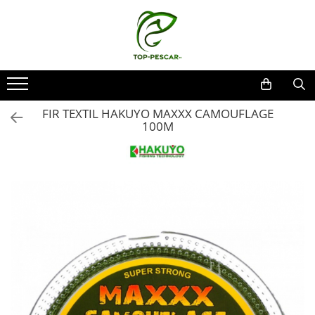
Toate Produsele
Pescuit la Crap
Echipament de bază
FIR TEXTIL HAKUYO MAXXX CAMOUFLAGE
Lansete crap
100M
Mulinete crap
Fire crap
Cârlige crap
Nadă și momeală
Nadă crap
Momeală cârlig crap
Pelete
Papanele
Wafters
Pop-up