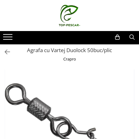
Toate Produsele
Pescuit la Crap
Echipament de bază
Agrafa cu Vartej Duolock 50buc/plic
Lansete crap
Mulinete crap
Crapro
Fire crap
Cârlige crap
Nadă și momeală
Nadă crap
Momeală cârlig crap
Pelete
Papanele
Wafters
Pop-up