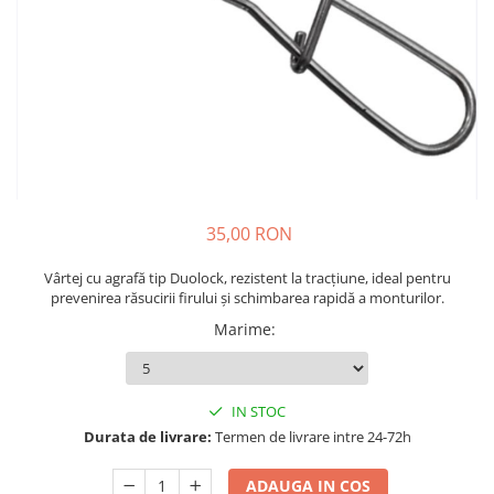
Boilies
Porumb
Alune tigrate
Semnalizare și suport
Rod pod
Senzori pescuit
Swingere pescuit
Suport lansete
35,00 RON
Picheți pescuit
Monturi și componente
Vârtej cu agrafă tip Duolock, rezistent la tracțiune, ideal pentru
prevenirea răsucirii firului și schimbarea rapidă a monturilor.
Accesorii crap
Marime
:
Monturi crap
Accesorii monturi
Pungi PVA
IN STOC
Accesorii diverse
Durata de livrare:
Termen de livrare intre 24-72h
Vartej pescuit
Agrafe pescuit
ADAUGA IN COS