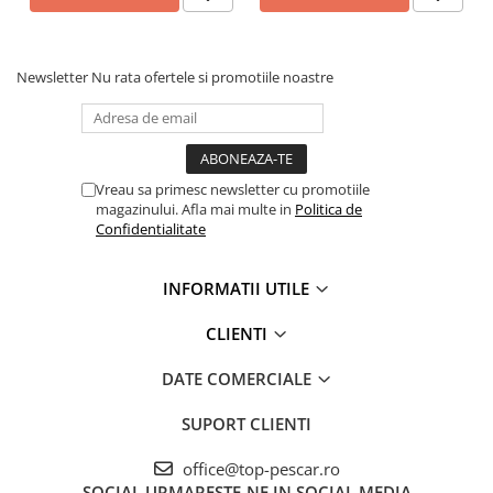
Crosete si burghie pescuit
Foarfeca pescuit
Cleste pescuit
Newsletter
Nu rata ofertele si promotiile noastre
Tub antitangle
Pescuit la Spinning
Echipament de bază
Lansete spinning
Vreau sa primesc newsletter cu promotiile
magazinului. Afla mai multe in
Politica de
Mulinete spinning
Confidentialitate
Fire spinning
Sisteme de prindere
INFORMATII UTILE
Cârlige spinning
Ancore pescuit
CLIENTI
Jig pescuit
DATE COMERCIALE
Momeli artificiale
Voblere pescuit
SUPORT CLIENTI
Năluci siliconice
office@top-pescar.ro
Năluci metalice
SOCIAL
URMARESTE-NE IN SOCIAL MEDIA