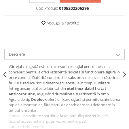
Rig pescuit
Cod Produs:
0105202206295
Opritoare pescuit
Crosete si burghie pescuit
Adauga la Favorite
Foarfeca pescuit
Cleste pescuit
Tub antitangle
Pescuit la Feeder
Descriere
Echipament de bază
Lansete feeder
Vârtejul cu agrafă este un accesoriu esențial pentru pescuit,
conceput pentru a oferi rezistență ridicată și funcționare sigură în
Mulinete feeder
orice condiții. Datorită construcției sale, previne eficient răsucirea
Fire feeder
firului și reduce riscul deteriorării acestuia în timpul utilizării.
Întreg ansamblul este fabricat din
oțel inoxidabil tratat
Cârlige feeder
anticoroziune
, asigurând durabilitate și rezistență în timp.
Monturi și componente
Agrafa de tip
Duolock
oferă o fixare sigură și permite schimbarea
rapidă a monturilor, fără riscul de deschidere sau deformare în
Momitoare method feeder
timpul lansărilor.
Matriță method feeder
Finisajul de calitate contribuie la un camuflaj discret în apă,
Montură feeder
făcând accesoriul mai puțin vizibil pentru pești.
Caracteristici tehnice
Coșulețe feeder